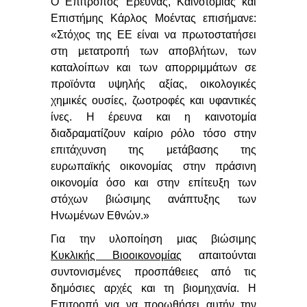
Ο Επίτροπος Έρευνας, Καινοτομίας και
Επιστήμης Κάρλος
Μοέντας
επισήμανε:
«Στόχος της ΕΕ είναι να πρωτοστατήσει
στη μετατροπή των αποβλήτων, των
καταλοίπων και των απορριμμάτων σε
προϊόντα υψηλής αξίας, οικολογικές
χημικές ουσίες, ζωοτροφές και υφαντικές
ίνες. Η έρευνα και η καινοτομία
διαδραματίζουν καίριο ρόλο τόσο στην
επιτάχυνση της μετάβασης της
ευρωπαϊκής οικονομίας στην πράσινη
οικονομία όσο και στην επίτευξη των
στόχων βιώσιμης ανάπτυξης των
Ηνωμένων Εθνών.»
Για την υλοποίηση μιας βιώσιμης
Κυκλικής Βιοοικονομίας
απαιτούνται
συντονισμένες προσπάθειες από τις
δημόσιες αρχές και τη βιομηχανία. Η
Επιτροπή για να προωθήσει αυτήν την