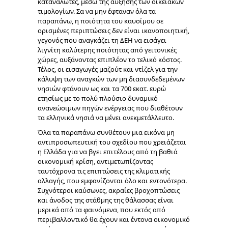
καταναλωτές, μέσω της αύξησης των οικειακών
τιμολογίων. Σα να μην έφταναν όλα τα
παραπάνω, η ποιότητα του καυσίμου σε
ορισμένες περιπτώσεις δεν είναι ικανοποιητική,
γεγονός που αναγκάζει τη ΔΕΗ να εισάγει
λιγνίτη καλύτερης ποιότητας από γειτονικές
χώρες, αυξάνοντας επιπλέον το τελικό κόστος.
Τέλος, οι εισαγωγές μαζούτ και ντίζελ για την
κάλυψη των αναγκών των μη διασυνδεδεμένων
νησιών φτάνουν ως και τα 700 εκατ. ευρώ
ετησίως με το πολύ πλούσιο δυναμικό
ανανεώσιμων πηγών ενέργειας που διαθέτουν
τα ελληνικά νησιά να μένει ανεκμετάλλευτο.
Όλα τα παραπάνω συνθέτουν μια εικόνα μη
αντιπροσωπευτική του σχεδίου που χρειάζεται
η Ελλάδα για να βγει επιτέλους από τη βαθιά
οικονομική κρίση, αντιμετωπίζοντας
ταυτόχρονα τις επιπτώσεις της κλιματικής
αλλαγής, που εμφανίζονται όλο και εντονότερα.
Συχνότεροι καύσωνες, ακραίες βροχοπτώσεις
και άνοδος της στάθμης της θάλασσας είναι
μερικά από τα φαινόμενα, που εκτός από
περιβαλλοντικό θα έχουν και έντονα οικονομικό