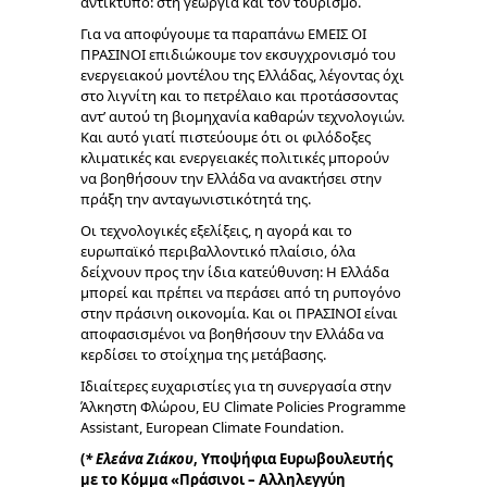
αντίκτυπο: στη γεωργία και τον τουρισμό.
Για να αποφύγουμε τα παραπάνω ΕΜΕΙΣ ΟΙ
ΠΡΑΣΙΝΟΙ επιδιώκουμε τον εκσυγχρονισμό του
ενεργειακού μοντέλου της Ελλάδας, λέγοντας όχι
στο λιγνίτη και το πετρέλαιο και προτάσσοντας
αντ’ αυτού τη βιομηχανία καθαρών τεχνολογιών.
Και αυτό γιατί πιστεύουμε ότι οι φιλόδοξες
κλιματικές και ενεργειακές πολιτικές μπορούν
να βοηθήσουν την Ελλάδα να ανακτήσει στην
πράξη την ανταγωνιστικότητά της.
Οι τεχνολογικές εξελίξεις, η αγορά και το
ευρωπαϊκό περιβαλλοντικό πλαίσιο, όλα
δείχνουν προς την ίδια κατεύθυνση: Η Ελλάδα
μπορεί και πρέπει να περάσει από τη ρυπογόνο
στην πράσινη οικονομία. Και οι ΠΡΑΣΙΝΟΙ είναι
αποφασισμένοι να βοηθήσουν την Ελλάδα να
κερδίσει το στοίχημα της μετάβασης.
Ιδιαίτερες ευχαριστίες για τη συνεργασία στην
Άλκηστη Φλώρου, EU Climate Policies Programme
Assistant, European Climate Foundation.
(
* Ελεάνα Ζιάκου
, Υποψήφια Ευρωβουλευτής
με το Κόμμα «Πράσινοι – Αλληλεγγύη