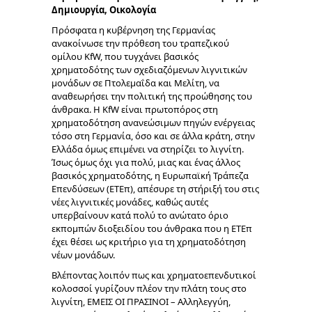
Δημιουργία, Οικολογία
Πρόσφατα η κυβέρνηση της Γερμανίας
ανακοίνωσε την πρόθεση του τραπεζικού
ομίλου ΚfW, που τυγχάνει βασικός
χρηματοδότης των σχεδιαζόμενων λιγνιτικών
μονάδων σε Πτολεμαΐδα και Μελίτη, να
αναθεωρήσει την πολιτική της προώθησης του
άνθρακα. Η ΚfW είναι πρωτοπόρος στη
χρηματοδότηση ανανεώσιμων πηγών ενέργειας
τόσο στη Γερμανία, όσο και σε άλλα κράτη, στην
Ελλάδα όμως επιμένει να στηρίζει το λιγνίτη.
Ίσως όμως όχι για πολύ, μιας και ένας άλλος
βασικός χρηματοδότης, η Ευρωπαϊκή Τράπεζα
Επενδύσεων (ΕΤΕπ), απέσυρε τη στήριξή του στις
νέες λιγνιτικές μονάδες, καθώς αυτές
υπερβαίνουν κατά πολύ το ανώτατο όριο
εκπομπών διοξειδίου του άνθρακα που η ΕΤΕπ
έχει θέσει ως κριτήριο για τη χρηματοδότηση
νέων μονάδων.
Βλέποντας λοιπόν πως και χρηματοεπενδυτικοί
κολοσσοί γυρίζουν πλέον την πλάτη τους στο
λιγνίτη, ΕΜΕΙΣ ΟΙ ΠΡΑΣΙΝΟΙ – Αλληλεγγύη,