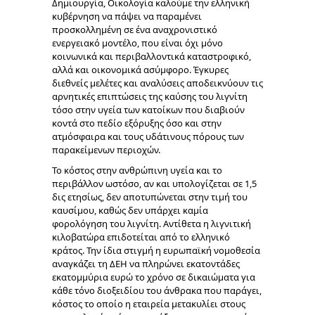
Δημιουργία, Οικολογία καλούμε την ελληνική
κυβέρνηση να πάψει να παραμένει
προσκολλημένη σε ένα αναχρονιστικό
ενεργειακό μοντέλο, που είναι όχι μόνο
κοινωνικά και περιβαλλοντικά καταστροφικό,
αλλά και οικονομικά ασύμφορο. Έγκυρες
διεθνείς μελέτες και αναλύσεις αποδεικνύουν τις
αρνητικές επιπτώσεις της καύσης του λιγνίτη
τόσο στην υγεία των κατοίκων που διαβιούν
κοντά στο πεδίο εξόρυξης όσο και στην
ατμόσφαιρα και τους υδάτινους πόρους των
παρακείμενων περιοχών.
Το κόστος στην ανθρώπινη υγεία και το
περιβάλλον ωστόσο, αν και υπολογίζεται σε 1,5
δις ετησίως, δεν αποτυπώνεται στην τιμή του
καυσίμου, καθώς δεν υπάρχει καμία
φορολόγηση του λιγνίτη. Αντίθετα η λιγνιτική
κιλοβατώρα επιδοτείται από το ελληνικό
κράτος. Την ίδια στιγμή η ευρωπαϊκή νομοθεσία
αναγκάζει τη ΔΕΗ να πληρώνει εκατοντάδες
εκατομμύρια ευρώ το χρόνο σε δικαιώματα για
κάθε τόνο διοξειδίου του άνθρακα που παράγει,
κόστος το οποίο η εταιρεία μετακυλίει στους