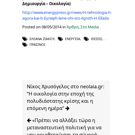
Δημιουργία – Οικολογία)
http://www.energypress.gr/
news/H-tehnologia-h-
agora-kai-
h-Eyrwph-lene-ohi-sto-lignith-
H-Ellada
Posted on 08/05/2014 in
Άρθρα
,
Στα Media
ΕΛΕΆΝΑ ΖΙΆΚΟΥ
,
ΕΝΈΡΓΕΙΑ
,
ΘΈΣΕΙΣ
,
ΠΡΆΣΙΝΟΙ
Νίκος Χρυσόγελος στο neolaia.gr:
“Η οικολογία στην εποχή της
πολυδιάστατης κρίσης και η
επόμενη ημέρα”
«Πρέπει να αλλάξει τώρα η
μεταναστευτική πολιτική για να
μην οριοθετούνται τα σύνορά