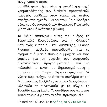
των γυναικών, αφού
οι ΗΠΑ ήταν μέχρι τώρα η μεγαλύτερη πηγή
χρηματοδότησης των διεθνών προσπαθειών
παροχής βοήθειας στον τομέα της υγείας,
παρέχοντας σχεδόν 3 δισεκατομμύρια δολάρια
μέσω του Οργανισμού των Ηνωμένων Πολιτειών
για τη Διεθνή Ανάπτυξη (USAID).
Το θέμα απασχολεί αυτές τις ημέρες το
Ευρωπαϊκό Κοινοβούλιο, ενώ η Ολλανδή
υπουργός εμπορίου και ανάπτυξης, Lilianne
Ploumen, ανέλαβε πρωτοβουλία για το
σχηματισμό μιας διεθνούς συμμαχίας και ενός
ταμείου για τη στήριξη των υπηρεσιών
οικογενειακού προγραμματισμού για να
καλυφθεί το κενό που δημιουργεί αυτή η
απόφαση του Τραμπ. Περισσότερες από 59
χώρες συμμετείχαν σε έκτακτο συνέδριο στις 3
Μαρτίου στις Βρυξέλλες, το οποίο διοργάνωσε η
Ολλανδία σε συνεργασία με το Βέλγιο, τη
Σουηδία και τη Δανία. Το συνέδριο συγκέντρωσε
180 εκατ. ευρώ για την εν λόγω πρωτοβουλία
Posted on 14/03/2017 in
Άρθρα
,
ΝΕΑ
,
Στα Media