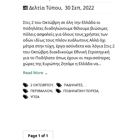
Δελτία Τύπου
,
30 Σεπ, 2022
Στις 2 του Οκτώβρη σε όλη την Ελλάδα οι
ποδηλάτες διαδηλώνουμε θέλουμε βιώσιμες
πόλεις ασφαλείς για όλους τους χρήστες των
οδών ιδίως τους πλέον ευάλωτους Αλλά όχι
μέτρα στην τύχη, έργα ασύνδετα και λόγια Στις 2
του Οκτώβρη διεκδικούμε Εθνική Στρατηγική
για το Ποδήλατο όπως έχουν οι περισσότερες
χώρες της Ευρώπης Ζητάμε η Ελλάδα να…
Read More →
2 ΟΚΤΩΒΡΊΟΥ
,
ΠΑΔΗΛΆΤΕΣ
,
ΠΕΡΙΒΆΛΛΟΝ
,
ΠΟΔΗΛΑΤΙΚΉ ΠΟΡΕΊΑ
,
ΥΓΕΊΑ
Page 1 of 1