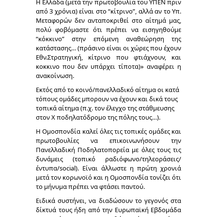
Η Ελλάδα (μετά την πρωτοβουλία του ΥΠΕΝ πριν
από 3 χρόνια) είναι στο “κίτρινο”, αλλά αν το Υπ.
Μεταφορών δεν ανταποκριθεί στο αίτημά μας,
πολύ φοβόμαστε ότι πρέπει να εισηγηθούμε
“κόκκινο” στην επόμενη αναθεώρηση της
κατάστασης… (πράσινο είναι οι χώρες που έχουν
Εθν.Στρατηγική, κίτρινο που φτιάχνουν, και
κοκκινο που δεν υπάρχει τίποτα)» αναφέρει η
ανακοίνωση.
Εκτός από το κοινό/πανελλαδικό αίτημα οι κατά
τόπους ομάδες μπορουν να έχουν και δικά τους
τοπικά αίτημα (π.χ. τον έλεγχο της στάθμευσης
στον Χ ποδηλατόδρομο της πόλης τους…).
Η Ομοσπονδία καλεί όλες τις τοπικές ομάδες και
πρωτοβουλίες να επικοινωνήσουν την
Πανελλαδική Ποδηλατοπορεία με όλες τους τις
δυνάμεις (τοπικό ραδιόφωνο/τηλεοράσεις/
έντυπα/social). Είναι άλλωστε η πρώτη χρονιά
μετά τον κορωνοϊό και η Ομοσπονδία τονίζει ότι
το μήνυμα πρέπει να φτάσει παντού.
Ειδικά συστήνει, να διαδώσουν το γεγονός στα
δίκτυά τους ήδη από την Ευρωπαϊκή Εβδομάδα