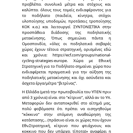
προβλέπει συνολικά μέτρα και στόχους και
καλύπτει όλους τους τομείς ενδιαφέροντος για
το ποδήλατο (παιδεία, κίνητρα, στόχοι
υλοποίησης υποδομών, προτάσεις τροποίησης
ΚΟΚ κ.α.) και λειτουργεί ΣΥΝΤΟΝΙΣΤΙΚΑ στην
προσπάθεια διάδοσης της ποδηλατικής
μετακίνησης. Όπως σημειώνει πάντα η
Ομοσπονδία, «όλες οι ποδηλατικά σοβαρές
χώρες έχουν τέτοια στρατηγική, ορισμένες εδώ
και χρόνια: https://ecf.com/groups/national-
cycling-strategies-europe. Χώρα με Εθνική
Στρατηγική για το Ποδήλατο σημαίνει χώρα που
ενδιαφέρεται πραγματικά για την αύξηση της
ποδηλατικής μετακίνησης και όχι ασύνδετα και
άσχετα έργα/μέτρα “βιτρίνας”.
Η Ελλάδα (μετά την πρωτοβουλία του ΥΠΕΝ πριν
από 3 χρόνια) είναι στο “κίτρινο”, αλλά αν το Υπ.
Μεταφορών δεν ανταποκριθεί στο αίτημά μας,
πολύ φοβόμαστε ότι πρέπει να εισηγηθούμε
“κόκκινο” στην επόμενη αναθεώρηση της
κατάστασης… (πράσινο είναι οι χώρες που έχουν
Εθν.Στρατηγική, κίτρινο που φτιάχνουν, και
κοκκινο που δεν υπάρχει τίποτα)» αναφέρει η