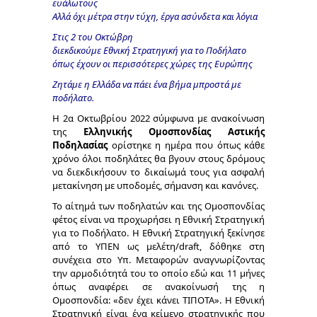
ευάλωτους
Αλλά όχι μέτρα στην τύχη, έργα ασύνδετα και λόγια
Στις 2 του Οκτώβρη
διεκδικούμε Εθνική Στρατηγική για το Ποδήλατο
όπως έχουν οι περισσότερες χώρες της Ευρώπης
Ζητάμε η Ελλάδα να πάει ένα βήμα μπροστά με
ποδήλατο.
Η 2α Οκτωβρίου 2022 σύμφωνα με ανακοίνωση
της
Ελληνικής Ομοσπονδίας Αστικής
Ποδηλασίας
ορίστηκε η ημέρα που όπως κάθε
χρόνο όλοι ποδηλάτες θα βγουν στους δρόμους
να διεκδικήσουν το δικαίωμά τους για ασφαλή
μετακίνηση με υποδομές, σήμανση και κανόνες.
Το αίτημά των ποδηλατών και της Ομοσπονδίας
φέτος είναι να προχωρήσει η Εθνική Στρατηγική
για το Ποδήλατο. Η Εθνική Στρατηγική ξεκίνησε
από το ΥΠΕΝ ως μελέτη/draft, δόθηκε στη
συνέχεια στο Υπ. Μεταφορών αναγνωρίζοντας
την αρμοδιότητά του το οποίο εδώ και 11 μήνες
όπως αναφέρει σε ανακοίνωσή της η
Ομοσπονδία: «δεν έχει κάνει ΤΙΠΟΤΑ». Η Εθνική
Στρατηγική είναι ένα κείμενο στρατηγικής που