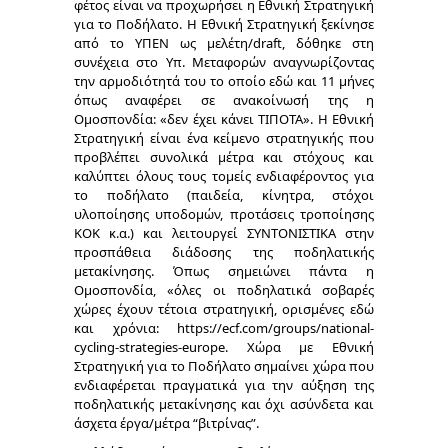
φέτος είναι να προχωρήσει η Εθνική Στρατηγική
για το Ποδήλατο. Η Εθνική Στρατηγική ξεκίνησε
από το ΥΠΕΝ ως μελέτη/draft, δόθηκε στη
συνέχεια στο Υπ. Μεταφορών αναγνωρίζοντας
την αρμοδιότητά του το οποίο εδώ και 11 μήνες
όπως αναφέρει σε ανακοίνωσή της η
Ομοσπονδία: «δεν έχει κάνει ΤΙΠΟΤΑ». Η Εθνική
Στρατηγική είναι ένα κείμενο στρατηγικής που
προβλέπει συνολικά μέτρα και στόχους και
καλύπτει όλους τους τομείς ενδιαφέροντος για
το ποδήλατο (παιδεία, κίνητρα, στόχοι
υλοποίησης υποδομών, προτάσεις τροποίησης
ΚΟΚ κ.α.) και λειτουργεί ΣΥΝΤΟΝΙΣΤΙΚΑ στην
προσπάθεια διάδοσης της ποδηλατικής
μετακίνησης. Όπως σημειώνει πάντα η
Ομοσπονδία, «όλες οι ποδηλατικά σοβαρές
χώρες έχουν τέτοια στρατηγική, ορισμένες εδώ
και χρόνια: https://ecf.com/groups/national-
cycling-strategies-europe. Χώρα με Εθνική
Στρατηγική για το Ποδήλατο σημαίνει χώρα που
ενδιαφέρεται πραγματικά για την αύξηση της
ποδηλατικής μετακίνησης και όχι ασύνδετα και
άσχετα έργα/μέτρα “βιτρίνας”.