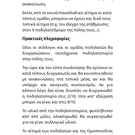
ανακοίνωση.
Εκτός από το κοινό/πανελλαδικό αίτημα οι κατά
τόπους ομάδες μπορουν να έχουν και δικά τους
τοπικά αίτημα (π.χ. τον έλεγχο της στάθμευσης
στον Χ ποδηλατόδρομο της πόλης τους…).
Πρακτικές πληροφορίες
Ολοι οι σύλλογοι και οι ομάδες ποδηλατών θα
διοργανώσουν ταυτόχρονα ποδηλατοπορία
στην πόλης τους.
Την ώρα και τον τόπο συνάντησης θα ορίσουν οι
κατά τόπους διοργανωτές και θα κοινοποιηθούν
με ανακοινώσεις στα τοπικά μέσα, αν και θα
υπάρχει και κεντρικός συντονισμός. Αν για
κάποιο λόγο δεν είναι δυνατόν να διοργανωθεί
η ποδηλατοπορία στις 2/10, τότε κατ’ εξαίρεση
μπορεί να γίνει και στις 9/10.
Το υλικό από την ποδηλατοπορεία, φωτό/βίντεο
κλπ κλπ μόλις ολοκληρωθεί θα συγκεντρωθεί
για να γίνει συλλογικό υλικό.
Το αίτημά των ποδηλατών και της Ομοσπονδίας