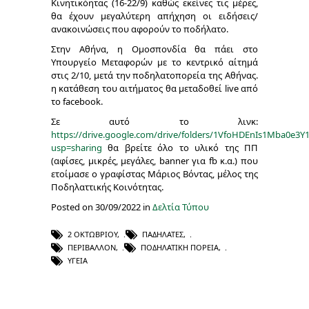
Κινητικόητας (16-22/9) καθώς εκείνες τις μέρες,
θα έχουν μεγαλύτερη απήχηση οι ειδήσεις/
ανακοινώσεις που αφορούν το ποδήλατο.
Στην Αθήνα, η Ομοσπονδία θα πάει στο
Υπουργείο Μεταφορών με το κεντρικό αίτημά
στις 2/10, μετά την ποδηλατοπορεία της Αθήνας.
η κατάθεση του αιτήματος θα μεταδοθεί live από
το facebook.
Σε αυτό το λινκ:
https://drive.google.com/drive/folders/1VfoHDEnIs1Mba0e3
usp=sharing
θα βρείτε όλο το υλικό της ΠΠ
(αφίσες, μικρές, μεγάλες, banner για fb κ.α.) που
ετοίμασε ο γραφίστας Μάριος Βόντας, μέλος της
Ποδηλαττικής Κοινότητας.
Posted on 30/09/2022 in
Δελτία Τύπου
2 ΟΚΤΩΒΡΊΟΥ
,
ΠΑΔΗΛΆΤΕΣ
,
ΠΕΡΙΒΆΛΛΟΝ
,
ΠΟΔΗΛΑΤΙΚΉ ΠΟΡΕΊΑ
,
ΥΓΕΊΑ