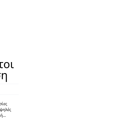
τοι
ση
σίες
Υψηλές
κή…