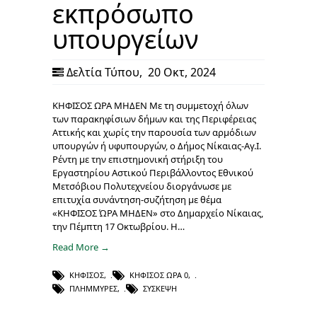
εκπρόσωπο
υπουργείων
Δελτία Τύπου
,
20 Οκτ, 2024
ΚΗΦΙΣΟΣ ΩΡΑ ΜΗΔΕΝ Με τη συμμετοχή όλων
των παρακηφίσιων δήμων και της Περιφέρειας
Αττικής και χωρίς την παρουσία των αρμόδιων
υπουργών ή υφυπουργών, ο Δήμος Νίκαιας-Αγ.Ι.
Ρέντη με την επιστημονική στήριξη του
Εργαστηρίου Αστικού Περιβάλλοντος Εθνικού
Μετσόβιου Πολυτεχνείου διοργάνωσε με
επιτυχία συνάντηση-συζήτηση με θέμα
«ΚΗΦΙΣΟΣ ΏΡΑ ΜΗΔΕΝ» στο Δημαρχείο Νίκαιας,
την Πέμπτη 17 Οκτωβρίου. Η…
Read More →
ΚΗΦΙΣΌΣ
,
ΚΗΦΙΣΌΣ ΏΡΑ 0
,
ΠΛΗΜΜΎΡΕΣ
,
ΣΎΣΚΕΨΗ