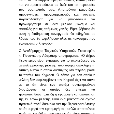
και να προστατεύουμε τις ζωές και τις περιουσίες
των συμπολιτών μας. Απαιτούνται καινοτόμες
προσεγγίσεις, προγραμματισμός και συνεχής
παρακολούθηση για να μπορέσουμε να
προχωρήσουμε σε ένα μέλλον βιώσιμο και
ασφαλές για τις επόμενες γενιές. Είμαι βέβαιος ότι
αυτή η διαδημοτική συνεργασία θα οδηγήσει σε
λύσεις που θα ωφελήσουν όλες τις κοινότητες που
εξυπηρετεί ο Κηφισός».
Ο Αντιδήμαρχος Τεχνικών Υπηρεσιών Περιστερίου
κ. Παναγιώτης Αδαμάκης υπογράμμισε:
«Ο Δήμος
Περιστερίου είναι ενήμερος για το περιεχόμενο της
αντιπλημμυρικής μελέτης που αφορά ολόκληρη τη
Δυτική Αθήνα η οποία δυστυχώς δεν περιλαμβάνει
το ποτάμι του Κηφισού. Ο λόγος για τον οποίο η
μελέτη δεν περιλαμβάνει τον Κηφισό έχει να κάνει
με το ότι είναι ένα ποτάμι συγκεκριμένων
διαστάσεων οι οποίες δεν γίνεται να
τροποποιηθούν. Επειδή η εφαρμογή και υλοποίηση
της εν λόγω μελέτης είναι ένα μακρόπνοο σχέδιο
πρακτικά πολύ δύσκολο για την Περιφέρεια Αττικής
σε ότι αφορά την εφαρμογή του καθώς απαιτούνται
τεράστια κονδύλια, πιστεύουμε ότι είναι αναγκαίο