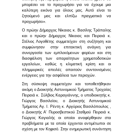
μπορέσει να το προχωρήσει για να έχουμε μια
καλύτερη εικόνα για όλους μας. Αυτό είναι το
ζητούμενό μας και ελπίζω πραγματικά να
προχωρήσει».
Ο πρώην Δήμαρχος Νίκαιας κ. Βασίλης Τράπαλης
και ο πρώην Δήμαρχος Νίκαιας και Πειραιά κ.
Στέλιος Λογοθέτης
συμμετείχαν στη συζήτηση και
συμφώνησαν στην επιτακτική ανάγκη για
συνεργασία των εμπλεκόμενων φορέων και στη
διασφάλιση των απαραίτητων χρηματοδοτικών
εργαλείων, καθώς η κλιματική κρίση και οι
πλημμυρικές απειλές απαιτούν συντονισμένες
ενέργειες για την ασφάλεια των περιοχών.
Στη σύσκεψη συμμετείχαν και τοποθετήθηκαν
ακόμη ο Διοικητής Αστυνομικού Τμήματος Τροχαίας
Πειραιά κ. Σύλβιος Καραγιάννης, ο υποδιοικητής κ.
Γιώργος Βασιλείου, ο Διοικητής Αστυνομικού
Τμήματος Αγ. Ι. Ρέντη κ. Αργύριος Βασιλόπουλος ,
ο Διοικητής Α’ Πυροσβεστικού Σταθμού Πειραιά κ.
Γιώργος Καγιαλής οι οποίοι αναφέρθηκαν στα
προβλήματα με τα οποία έρχονται αντιμέτωποι σε
σχέση με τον Κηφισό. Στην ενημερωτική συνάντηση