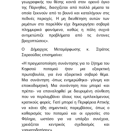
γεωγραφικής του θέσης κοντά στον ορεινό όγκο
της Πάρνηθας, διασχίζεται από πολλά ρέματα τα
οποία ξεκινούν από το βουνό και καταλήγουν στις
πεδινές περιοχές. Η μη διευθέτηση αυτών των
ρεμάτων στο παρελθόν είχε δημιουργήσει σοβαρά
πλημμυρικά φαινόμενα, καθώς η πόλη συχνά
αντιμετώπιζε προβλήματα από τις έντονες
βροχοπτώσεις».
Ο Δήμαρχος Μεταμόρφωσης κ. Στράτος
Σαραούδας
επισημαίνει:
«Η πραγματοποίηση συνάντησης για το ζήτημα του
Κηφισού ποταμού ήταν μια εξαιρετική
πρωτοβουλία, για ένα εξαιρετικά σοβαρό θέμα.
Μια συνάντηση -όπως ενημερώθηκα- γόνιμη και
εποικοδομητική. Μια συνάντηση που μπορεί -και
πρέπει- να επαναληφθεί με διευρυμένη σύνθεση
που να περιλαμβάνει όλους τους εμπλεκόμενους
κρατικούς φορείς. Γιατί μπορεί η Περιφέρεια Αττικής
να κάνει ήδη σημαντικές παρεμβάσεις, όπως ο
καθαρισμός του ποταμού και οι εργασίες στο
Φάληρο, ωστόσο για να υπάρξει συνέχεια,
χρειάζεται κεντρικός σχεδιασμός και
χρηματοδοτήσεις».