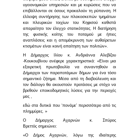
υγειονομικών υπηρεσιών και με κυρώσεις που να
επιβάλλονται σε όσους προκαλούν τη ρύπανση. Η
έλλειψη συντήρησης των πλακοσκεπών τμημάτων
και πλευρικών τοιχίων του Κηφισού καθιστά
απαραίτητο τον έλεγχο στατικότητας. Η διατήρηση
της φυσικής κοίτης του ποταμού με ήπιες
αναπλάσεις και η απομάκρυνση των αυθαίρετων
κτισμάτων είναι κοινή απαίτηση των πολιτών».
Η Δήμαρχος Ιλίου κ. Ανδριάννα Αλεβίζου
-Κουκουβίνου
ανέφερε χαρακτηριστικά: «Είναι μια
εξαιρετική πρωτοβουλία να συναντηθούν οι
Δήμαρχοι των παραποτάμιων δήμων για ένα τόσο
σημαντικό ζήτημα. Μέσα από τη διαβούλευση και
τον διάλογο θα ακουστούν προτάσεις με στόχο να
βρεθούν εποικοδομητικές λύσεις για την περιοχές
μας ,
εδώ στα δυτικά που ‘πονάμε’ περισσότερο από τις
πλημμύρες. »
Ο Δήμαρχος Αχαρνών κ. Σπύρος
Βρεττός
σημειώνει:
«Ο Δήμος Αχαρνών, λόγω της ιδιαίτερης