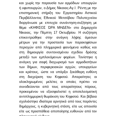
και χωρίς την παρουσία των αρμόδιων υπουργών
ή υφυπουργών, ο Δήμος Νίκαιας-Αγ.Ι. Ρέντη με την
επιστημονική στήριξη του Εργαστηρίου Αστικού
Περιβάλλοντος Εθνικού Μετσόβιου Πολυτεχνείου
διοργάνωσε με επιτυχία συνάντηση-συζήτηση με
θέμα «ΚΗΦΙΣΟΣ ΏΡΑ ΜΗΔΕΝ» στο Δημαρχείο
Νίκαιας, την Πέμπτη 17 Οκτωβρίου. Η συζήτηση
επικεντρώθηκε στην ανάγκη λήψης άμεσων
μέτρων για την προστασία των παρακηφίσιων
περιοχών από πλημμυρικά φαινόμενα καθώς και
στη δημιουργία συντονισμένου σχεδίου δράσης
μεταξύ των εμπλεκόμενων φορέων. Τονίστηκε η
ανάγκη για σαφή διαχωρισμό των αρμοδιοτήτων
των δήμων, περιφερειακών αρχών, υπουργείων
και κράτους, ώστε να υπάρξει ξεκάθαρη ευθύνη
στη διαχείριση του Κηφισού. Απαραίτητες οι
ολοκληρωμένες μελέτες οι οποίες πρέπει να
συνοδεύονται από τους απαραίτητους πόρους,
προκειμένου να εξασφαλιστεί η αποτελεσματική
αντιπλημμυρική θωράκιση του Κηφισού. Και βέβαια
σχολιάστηκε ιδιαίτερα αρνητικά από τους παρόντες
δημάρχους, η κυβερνητική στάση, είτε ως απουσία
είτε ως προσπάθεια αποποίησης ευθυνών από τον