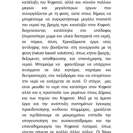
κατάληξη του Κηφισού, αλλά και σύνολο πολλών
μικρών και μεγαλύτερων έργων που
συνεργάζονται με τη φύση, ώστε στους δήμους να
μπορέσουμε να συγκρατήσουμε μεγάλο ποσοστό
του νερού της βροχής πριν καταλήξει στον Κηφισό,
διοχετεύοντας κατάλληλα στο υπέδαφος
(περισσότερο χώμα και υλικά διαπερατά στο νερό),
σε πάρκα, άλση. Χρειαζόμαστε έργα νέας
αντίληψης που βασίζονται στη συνεργασία με τη
φύση (nature based solutions), όπως κήποι βροχής,
δεξαμενές αποθήκευσης και επανάχρησης του
νερού. Μπορούμε να φροντίζουμε να υπάρχουν
ανοίγματα σε όλα κηπάρια, παρτέρια και
δεντροστοιχίες στα πεζοδρόμια που να επιτρέπουν
στο νερό να εισέρχεται σε αυτά. Ο στόχος μας
είναι μειωθεί το νερό που καταλήγει στον Κηφισό
αλλά και η προστασία των ρεμάτων στους Δήμους
και των πηγών του Κηφισού. Μαζί με τα άμεσα
έργα και την ανάπτυξη συστημάτων έγκαιρης
προειδοποίησης κινδύνου πλημμύρας, χρειάζεται
να σχεδιάσουμε σε μακροχρόνιο επίπεδο την
υπογειοποίηση του αυτοκινητόδρομου και την
επαναδημιουργία του Κηφισού ποταμού, όπως
γίνεται σήμερα σε πολλές άλλες πόλεις. Οι δήμοι