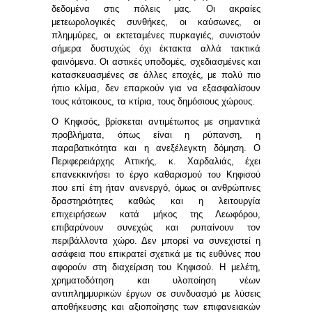
δεδομένα στις πόλεις μας. Οι ακραίες
μετεωρολογικές συνθήκες, οι καύσωνες, οι
πλημμύρες, οι
εκτεταμένες
πυρκαγιές, συνιστούν
σήμερα δυστυχώς όχι έκτακτα αλλά τακτικά
φαινόμενα. Οι αστικές υποδομές, σχεδιασμένες και
κατασκευασμένες σε άλλες εποχές, με πολύ πιο
ήπιο κλίμα, δεν επαρκούν για να εξασφαλίσουν
τους κάτοικους, τα κτίρια, τους δημόσιους χώρους.
Ο Κηφισός, βρίσκεται αντιμέτωπος με σημαντικά
προβλήματα, όπως είναι η ρύπανση, η
παραβατικότητα και η ανεξέλεγκτη δόμηση. Ο
Περιφερειάρχης Αττικής, κ. Χαρδαλιάς, έχει
επανεκκινήσει το έργο καθαρισμού του Κηφισού
που επί έτη ήταν ανενεργό, όμως οι ανθρώπινες
δραστηριότητες καθώς και η λειτουργία
επιχειρήσεων κατά μήκος της Λεωφόρου,
επιβαρύνουν συνεχώς και ρυπαίνουν τον
περιβάλλοντα χώρο. Δεν μπορεί να συνεχιστεί η
ασάφεια που επικρατεί σχετικά με τις ευθύνες που
αφορούν στη διαχείριση του Κηφισού. Η μελέτη,
χρηματοδότηση και υλοποίηση νέων
αντιπλημμυρικών έργων σε συνδυασμό με λύσεις
αποθήκευσης και αξιοποίησης των επιφανειακών