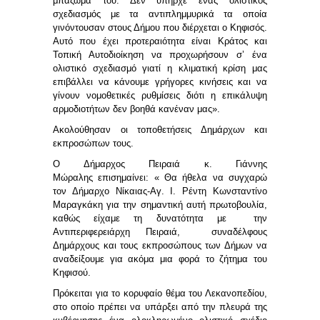
μπάζωμά του. Δεν υπήρχε ένας ολιστικός
σχεδιασμός με τα αντιπλημμυρικά τα οποία
γινόντουσαν στους Δήμου που διέρχεται ο Κηφισός.
Αυτό που έχει προτεραιότητα είναι Κράτος και
Τοπική Αυτοδιοίκηση να προχωρήσουν σ’ ένα
ολιστικό σχεδιασμό γιατί η κλιματική κρίση μας
επιβάλλει να κάνουμε γρήγορες κινήσεις και να
γίνουν νομοθετικές ρυθμίσεις διότι η επικάλυψη
αρμοδιοτήτων δεν βοηθά κανέναν μας».
Ακολούθησαν οι τοποθετήσεις Δημάρχων και
εκπροσώπων τους.
Ο Δήμαρχος Πειραιά κ. Γιάννης
Μώραλης
επισημαίνει: «
Θα ήθελα να συγχαρώ
τον Δήμαρχο Νίκαιας-Αγ. Ι. Ρέντη Κωνσταντίνο
Μαραγκάκη για την σημαντική αυτή πρωτοβουλία,
καθώς είχαμε τη δυνατότητα με την
Αντιπεριφερειάρχη Πειραιά, συναδέλφους
Δημάρχους και τους εκπροσώπους των Δήμων να
αναδείξουμε για ακόμα μια φορά το ζήτημα του
Κηφισού.
Πρόκειται για το κορυφαίο θέμα του Λεκανοπεδίου,
στο οποίο πρέπει να υπάρξει από την πλευρά της