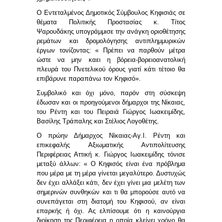
Ο Εντεταλμένος Δημοτικός Σύμβουλος Κηφισιάς σε
θέματα Πολιτικής Προστασίας κ. Τίτος
Ψαρουδάκης
υπογράμμισε την ανάγκη οριοθέτησης
ρεμάτων και δρομολόγησης αντιπλημμυρικών
έργων τονίζοντας: « Πρέπει να παρθούν μέτρα
ώστε να μην καει η βόρεια-βορειοανατολική
πλευρά του Πνετελικού όρους γιατί κάτι τέτοιο θα
επιβάρυνε παραπάνω τον Κηφισό».
Συμβολικό και όχι μόνο, παρόν στη σύσκεψη
έδωσαν και οι προηγούμενοι δήμαρχοι της Νίκαιας,
του Ρέντη και του Πειραιά Γιώργος Ιωακειμίδης,
Βασίλης Τράπαλης και Στέλιος Λογοθέτης.
Ο πρώην Δήμαρχος Νίκαιας-Αγ.Ι. Ρέντη και
επικεφαλής Αξιωματικής Αντιπολίτευσης
Περιφέρειας Αττική κ. Γιώργος Ιωακειμίδης
τόνισε
μεταξύ άλλων: « Ο Κηφισός είναι ένα πρόβλημα
που μέρα με τη μέρα γίνεται μεγαλύτερο. Δυστυχώς
δεν έχει αλλάξει κάτι, δεν έχει γίνει μια μελέτη των
σημερινών συνθηκών και τι θα μπορούσε αυτό να
συνεπάγεται στη διατομή του Κηφισού, αν είναι
επαρκής ή όχι. Ας ελπίσουμε ότι η καινούργια
διοίκηση της Περιφέρεια η οποία κλείνει χρόνο θα