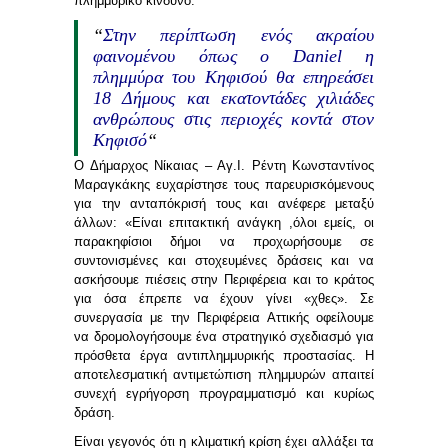
πλημμυρικό κίνδυνο.
“
Στην περίπτωση ενός ακραίου
φαινομένου όπως ο Daniel η
πλημμύρα του Κηφισού θα επηρεάσει
18 Δήμους και εκατοντάδες χιλιάδες
ανθρώπους στις περιοχές κοντά στον
Κηφισό
“
Ο Δήμαρχος Νίκαιας – Αγ.Ι. Ρέντη Κωνσταντίνος
Μαραγκάκης
ευχαρίστησε τους παρευρισκόμενους
για την ανταπόκρισή τους και ανέφερε μεταξύ
άλλων: «Είναι επιτακτική ανάγκη ,όλοι εμείς, οι
παρακηφίσιοι δήμοι να προχωρήσουμε σε
συντονισμένες και στοχευμένες δράσεις και να
ασκήσουμε πιέσεις στην Περιφέρεια και το κράτος
για όσα έπρεπε να έχουν γίνει «χθες». Σε
συνεργασία με την Περιφέρεια Αττικής οφείλουμε
να δρομολογήσουμε ένα στρατηγικό σχεδιασμό για
πρόσθετα έργα αντιπλημμυρικής προστασίας. Η
αποτελεσματική αντιμετώπιση πλημμυρών απαιτεί
συνεχή εγρήγορση προγραμματισμό και κυρίως
δράση.
Είναι γεγονός ότι η κλιματική κρίση έχει αλλάξει τα