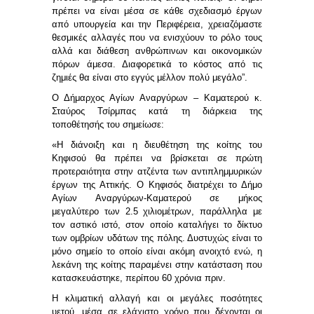
πρέπει να είναι μέσα σε κάθε σχεδιασμό έργων
από υπουργεία και την Περιφέρεια, χρειαζόμαστε
θεσμικές αλλαγές που να ενισχύουν το ρόλο τους
αλλά και διάθεση ανθρώπινων και οικονομικών
πόρων άμεσα. Διαφορετικά το κόστος από τις
ζημιές θα είναι στο εγγύς μέλλον πολύ μεγάλο”.
Ο Δήμαρχος Αγίων Αναργύρων – Καματερού κ.
Σταύρος Τσίρμπας
κατά τη διάρκεια της
τοποθέτησής του σημείωσε:
«
Η διάνοιξη και η διευθέτηση της κοίτης του
Κηφισού θα πρέπει να βρίσκεται σε πρώτη
προτεραιότητα στην ατζέντα των αντιπλημμυρικών
έργων της Αττικής. Ο Κηφισός διατρέχει το Δήμο
Αγίων Αναργύρων-Καματερού σε μήκος
μεγαλύτερο των 2.5 χιλιομέτρων, παράλληλα με
τον αστικό ιστό, στον οποίο καταλήγει το δίκτυο
των ομβρίων υδάτων της πόλης. Δυστυχώς είναι το
μόνο σημείο το οποίο είναι ακόμη ανοιχτό ενώ, η
λεκάνη της κοίτης παραμένει στην κατάσταση που
κατασκευάστηκε, περίπου 60 χρόνια πριν.
Η κλιματική αλλαγή και οι μεγάλες ποσότητες
υετού, μέσα σε ελάχιστο χρόνο που δέχονται οι