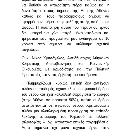
να δοθούν οι απαραίτητη πόροι καθώς και η
δυνατότητα στους δήμους της Δυτικής Αθήνας
καθώς και τους παρακηφίσιους δήμους να
εφαρμόσουν τμήματα της μελέτης αυτής σε ότι τους
αφορά. Η υλοποίηση αυτού του τεράστιου έργου
δεν μπορεί να γίνει παρά μόνο σταδιακά και
τμηματικά εάν πραγματικά μας ενδιαφέρει σε 10
χρόνια από σήμερα να νιώθουμε σχετικά
ασφαλείς».
Ο κ.
Νίκος Χρυσόγελος,
Αντιδήμαρχος Αθηναίων
Κλιματικής Διακυβέρνησης και Κοινωνικής
Οικονομίας, με αρμοδιότητα και την Πολιτική
Προστασία,
στην παρέμβασή του επισήμανε:
« Πλημμυρίζουμε, κυρίως, επειδή δεν αντέχουν
πλέον οι υποδομές, έχουν κλείσει οι φυσικοί δρόμοι
του νερού και έχει καλυφθεί/ σφραγιστεί το έδαφος
(στην Αθήνα σε ποσοστό 90%), οπότε οι δρόμοι
μετατρέπονται σε αγωγούς νερού. Χρειαζόμαστε
πλέον μια ολοκληρωμένη προσέγγιση σε επίπεδο
λεκάνης απορροής του Κηφισού με αλλαγή
φιλοσοφίας – όχι αποσπασματικές παρεμβάσεις.
Αυτό σημαίνει όχι μόνο τεχνικά έργα στην