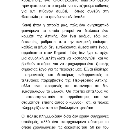
κυβέρνησης ένα ολοκληρωμένο ολιστικό σχέδιο
πριν φτάσουμε στο σημείο να αναζητούμε ευθύνες
για ό,τι πιθανόν συμβεί, όπως συνέβη στη
Θεσσαλία με το φαινόμενο «Ντάνιελ».
Κοινή ήταν η απορία μας, πώς ένα ανησυχητικό
φαινόμενο το οποίο μπορεί να διαλύσει ένα
κομμάτι της Αττικής, δεν έχει ακόμα, εδώ και
δεκαετίες, ρυθμιστεί από την κεντρική διοίκηση,
καθώς οι Δήμοι δεν εμπλέκονται άμεσα ούτε έχουν
αρμοδιότητα στον Κηφισό. Πώς δεν έχει υπάρξει
μια συνολική μελέτη ώστε να κοστολογηθεί και να
βρεθούν οι πόροι για να προχωρήσει ένα ζωτικής
σημασίας έργο για τις περιοχές μας. Είναι ιδιαίτερα
σημαντικές και ιδιαιτέρως ενθαρρυντικές οι
τελευταίες παρεμβάσεις της Περιφέρειας Αττικής,
αλλά είναι προφανές και αυτονόητο ότι δεν
εξασφαλίζουν το μέλλον. Θα πρέπει επιτέλους να
αποσαφηνιστούν οι αρμοδιότητες και να
σταματήσει επίσης αυτός ο «μύθος» ότι, οι πόλεις
πλημμυρίζουν από τα βουλωμένα φρεάτια.
Οι πόλεις πλημμυρίζουν διότι δεν έχουν σύγχρονες
υποδομές, αλλά ένα απαρχαιωμένο σύστημα το
οποίο χρονολογείται τις δεκαετίες του ΄50 και του