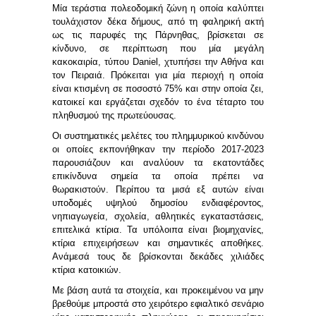
Μία τεράστια πολεοδομική ζώνη η οποία καλύπτει
τουλάχιστον δέκα δήμους, από τη φαληρική ακτή
ως τις παρυφές της Πάρνηθας, βρίσκεται σε
κίνδυνο, σε περίπτωση που μία μεγάλη
κακοκαιρία, τύπου
Daniel
, χτυπήσει την Αθήνα και
τον Πειραιά. Πρόκειται για μία περιοχή η οποία
είναι κτισμένη σε ποσοστό 75% και στην οποία ζει,
κατοικεί και εργάζεται σχεδόν το ένα τέταρτο του
πληθυσμού της πρωτεύουσας.
Οι συστηματικές μελέτες του πλημμυρικού κινδύνου
οι οποίες εκπονήθηκαν την περίοδο 2017-2023
παρουσιάζουν και αναλύουν τα εκατοντάδες
επικίνδυνα σημεία τα οποία πρέπει να
θωρακιστούν. Περίπου τα μισά εξ αυτών είναι
υποδομές υψηλού δημοσίου ενδιαφέροντος,
νηπιαγωγεία, σχολεία, αθλητικές εγκαταστάσεις,
επιτελικά κτίρια. Τα υπόλοιπα είναι βιομηχανίες,
κτίρια επιχειρήσεων και σημαντικές αποθήκες.
Ανάμεσά τους δε βρίσκονται δεκάδες χιλιάδες
κτίρια κατοικιών.
Με βάση αυτά τα στοιχεία, και προκειμένου να μην
βρεθούμε μπροστά στο χειρότερο εφιαλτικό σενάριο