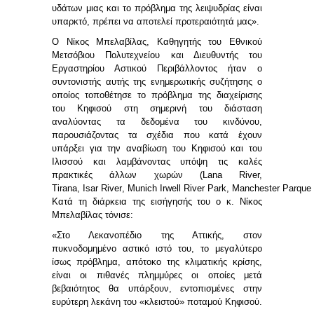
υδάτων
μιας και το πρόβλημα της λειψυδρίας είναι
υπαρκτό, πρέπει να αποτελεί προτεραιότητά μας».
Ο Νίκος Μπελαβίλας, Καθηγητής του Εθνικού
Μετσόβιου Πολυτεχνείου και Διευθυντής του
Εργαστηρίου Αστικού Περιβάλλοντος
ήταν ο
συντονιστής αυτής της ενημερωτικής συζήτησης ο
οποίος τοποθέτησε το πρόβλημα της διαχείρισης
του Κηφισού στη σημερινή του διάσταση
αναλύοντας τα δεδομένα του κινδύνου,
παρουσιάζοντας τα σχέδια που κατά έχουν
υπάρξει για την αναβίωση του Κηφισού και του
Ιλισσού και λαμβάνοντας υπόψη τις καλές
πρακτικές άλλων χωρών (Lana River,
Tirana,
Isar
River
,
Munich
Irwell
River
Park
,
Manchester
Parque
Κατά τη διάρκεια της εισήγησής του ο κ. Νίκος
Μπελαβίλας τόνισε:
«Στο Λεκανοπέδιο της Αττικής, στον
πυκνοδομημένο αστικό ιστό του, το μεγαλύτερο
ίσως πρόβλημα, απότοκο της κλιματικής κρίσης,
είναι οι πιθανές πλημμύρες οι οποίες μετά
βεβαιότητος θα υπάρξουν, εντοπισμένες στην
ευρύτερη λεκάνη του «κλειστού» ποταμού Κηφισού.