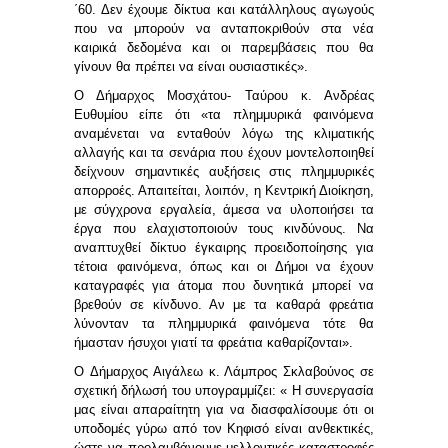
΄60. Δεν έχουμε δίκτυα και κατάλληλους αγωγούς
που να μπορούν να ανταποκριθούν στα νέα
καιρικά δεδομένα και οι παρεμβάσεις που θα
γίνουν θα πρέπει να είναι ουσιαστικές».
Ο Δήμαρχος Μοσχάτου- Ταύρου κ. Ανδρέας
Ευθυμίου
είπε ότι «τα πλημμυρικά φαινόμενα
αναμένεται να ενταθούν λόγω της κλιματικής
αλλαγής και τα σενάρια που έχουν μοντελοποιηθεί
δείχνουν σημαντικές αυξήσεις στις πλημμυρικές
απορροές. Απαιτείται, λοιπόν, η Κεντρική Διοίκηση,
με σύγχρονα εργαλεία, άμεσα να υλοποιήσει τα
έργα που ελαχιστοποιούν τους κινδύνους. Να
αναπτυχθεί δίκτυο έγκαιρης προειδοποίησης για
τέτοια φαινόμενα, όπως και οι Δήμοι να έχουν
καταγραφές για άτομα που δυνητικά μπορεί να
βρεθούν σε κίνδυνο. Αν με τα καθαρά φρεάτια
λύνονταν τα πλημμυρικά φαινόμενα τότε θα
ήμασταν ήσυχοι γιατί τα φρεάτια καθαρίζονται».
Ο
Δήμαρχος Αιγάλεω κ. Λάμπρος Σκλαβούνος
σε
σχετική δήλωσή του υπογραμμίζει: « Η συνεργασία
μας είναι απαραίτητη για να διασφαλίσουμε ότι οι
υποδομές γύρω από τον Κηφισό είναι ανθεκτικές,
ώστε να προλαμβάνουμε μελλοντικές καταστροφές