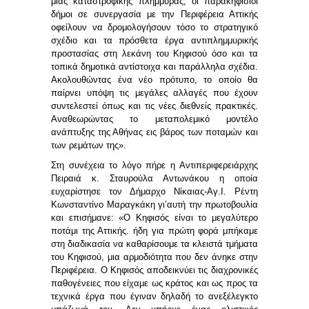
μίας καταστροφικής πλημμύρας, οι παρακηφίσιοι
δήμοι σε συνεργασία με την Περιφέρεια Αττικής
οφείλουν να δρομολογήσουν τόσο το στρατηγικό
σχέδιο και τα πρόσθετα έργα αντιπλημμυρικής
προστασίας στη λεκάνη του Κηφισού όσο και τα
τοπικά δημοτικά αντίστοιχα και παράλληλα σχέδια.
Ακολουθώντας ένα νέο πρότυπο, το οποίο θα
παίρνει υπόψη τις μεγάλες αλλαγές που έχουν
συντελεστεί όπως και τις νέες διεθνείς πρακτικές.
Αναθεωρώντας το μεταπολεμικό μοντέλο
ανάπτυξης της Αθήνας εις βάρος των ποταμών και
των ρεμάτων της».
Στη συνέχεια το λόγο πήρε η
Αντιπεριφερειάρχης
Πειραιά κ. Σταυρούλα Αντωνάκου
η οποία
ευχαρίστησε τον Δήμαρχο Νίκαιας-Αγ.Ι. Ρέντη
Κωνσταντίνο Μαραγκάκη γι’αυτή την πρωτοβουλία
και επισήμανε: «Ο Κηφισός είναι το μεγαλύτερο
ποτάμι της Αττικής. ήδη για πρώτη φορά μπήκαμε
στη διαδικασία να καθαρίσουμε τα κλειστά τμήματα
του Κηφισού, μια αρμοδιότητα που δεν άνηκε στην
Περιφέρεια. Ο Κηφισός αποδεικνύει τις διαχρονικές
παθογένειες που είχαμε ως κράτος και ως προς τα
τεχνικά έργα που έγιναν δηλαδή το ανεξέλεγκτο