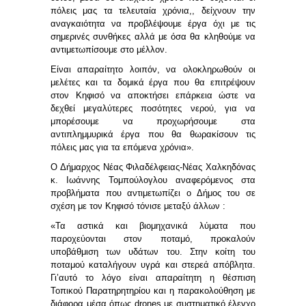
πόλεις μας τα τελευταία χρόνια,, δείχνουν την
αναγκαιότητα να προβλέψουμε έργα όχι με τις
σημερινές συνθήκες αλλά με όσα θα κληθούμε να
αντιμετωπίσουμε στο μέλλον.
Είναι απαραίτητο λοιπόν, να ολοκληρωθούν οι
μελέτες και τα δομικά έργα που θα επιτρέψουν
στον Κηφισό να αποκτήσει επάρκεια ώστε να
δεχθεί μεγαλύτερες ποσότητες νερού, για να
μπορέσουμε να προχωρήσουμε στα
αντιπλημμυρικά έργα που θα θωρακίσουν τις
πόλεις μας για τα επόμενα χρόνια».
Ο Δήμαρχος Νέας Φιλαδέλφειας-Νέας Χαλκηδόνας
κ. Ιωάννης Τομπούλογλου
αναφερόμενος στα
προβλήματα που αντιμετωπίζει ο Δήμος του σε
σχέση με τον Κηφισό τόνισε μεταξύ άλλων :
«Τα αστικά και βιομηχανικά λύματα που
παροχεύονται στον ποταμό, προκαλούν
υποβάθμιση των υδάτων του. Στην κοίτη του
ποταμού καταλήγουν υγρά και στερεά απόβλητα.
Γι’αυτό το λόγο είναι απαραίτητη η θέσπιση
Τοπικού Παρατηρητηρίου και η παρακολούθηση με
διάφορα μέσα όπως
drones
με συστηματικό έλεγχο