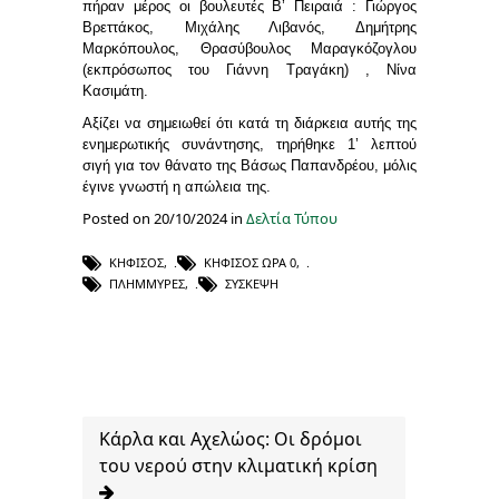
πήραν μέρος οι βουλευτές Β’ Πειραιά : Γιώργος
Βρεττάκος, Μιχάλης Λιβανός, Δημήτρης
Μαρκόπουλος, Θρασύβουλος Μαραγκόζογλου
(εκπρόσωπος του Γιάννη Τραγάκη) , Νίνα
Κασιμάτη.
Αξίζει να σημειωθεί ότι κατά τη διάρκεια αυτής της
ενημερωτικής συνάντησης, τηρήθηκε 1’ λεπτού
σιγή για τον θάνατο της Βάσως Παπανδρέου, μόλις
έγινε γνωστή η απώλεια της.
Posted on 20/10/2024 in
Δελτία Τύπου
ΚΗΦΙΣΌΣ
,
ΚΗΦΙΣΌΣ ΏΡΑ 0
,
ΠΛΗΜΜΎΡΕΣ
,
ΣΎΣΚΕΨΗ
Κάρλα και Αχελώος: Οι δρόμοι
του νερού στην κλιματική κρίση