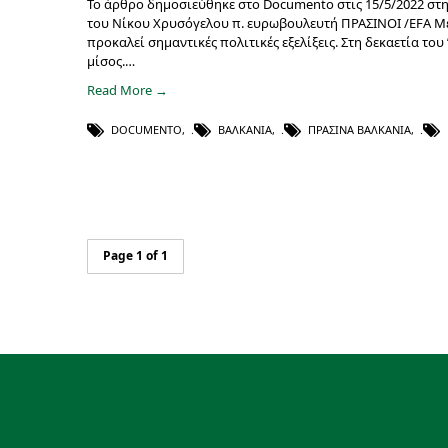
Το άρθρο δημοσιεύθηκε στο Documento στις 15/5/2022 στη
του Νίκου Χρυσόγελου π. ευρωβουλευτή ΠΡΑΣΙΝΟΙ /EFA Μ
προκαλεί σημαντικές πολιτικές εξελίξεις. Στη δεκαετία το
μίσος.…
Read More →
DOCUMENTO
,
ΒΑΛΚΆΝΙΑ
,
ΠΡΆΣΙΝΑ ΒΑΛΚΆΝΙΑ
,
Page 1 of 1