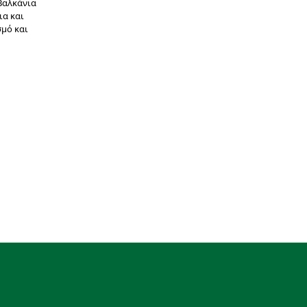
 Βαλκάνια
ια και
σμό και