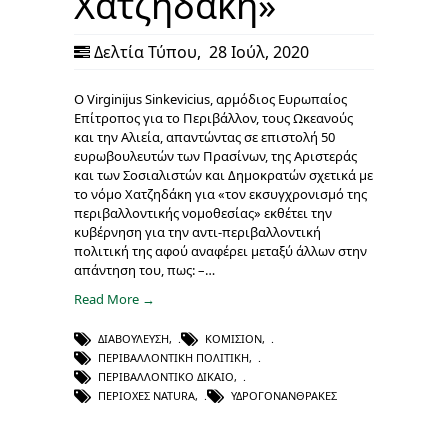
Χατζηδάκη»
Δελτία Τύπου
,
28 Ιούλ, 2020
Ο Virginijus Sinkevicius, αρμόδιος Ευρωπαίος
Επίτροπος για το Περιβάλλον, τους Ωκεανούς
και την Αλιεία, απαντώντας σε επιστολή 50
ευρωβουλευτών των Πρασίνων, της Αριστεράς
και των Σοσιαλιστών και Δημοκρατών σχετικά με
το νόμο Χατζηδάκη για «τον εκσυγχρονισμό της
περιβαλλοντικής νομοθεσίας» εκθέτει την
κυβέρνηση για την αντι-περιβαλλοντική
πολιτική της αφού αναφέρει μεταξύ άλλων στην
απάντηση του, πως: –…
Read More →
ΔΙΑΒΟΎΛΕΥΣΗ
,
ΚΟΜΙΣΙΌΝ
,
ΠΕΡΙΒΑΛΛΟΝΤΙΚΉ ΠΟΛΙΤΙΚΉ
,
ΠΕΡΙΒΑΛΛΟΝΤΙΚΌ ΔΊΚΑΙΟ
,
ΠΕΡΙΟΧΈΣ NATURA
,
ΥΔΡΟΓΟΝΆΝΘΡΑΚΕΣ