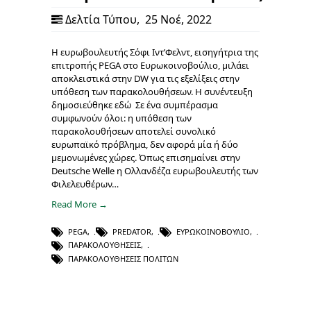
Δελτία Τύπου
,
25 Νοέ, 2022
Η ευρωβουλευτής Σόφι Ιντ’Φελντ, εισηγήτρια της
επιτροπής PEGA στο Ευρωκοινοβούλιο, μιλάει
αποκλειστικά στην DW για τις εξελίξεις στην
υπόθεση των παρακολουθήσεων. H συνέντευξη
δημοσιεύθηκε εδώ Σε ένα συμπέρασμα
συμφωνούν όλοι: η υπόθεση των
παρακολουθήσεων αποτελεί συνολικό
ευρωπαϊκό πρόβλημα, δεν αφορά μία ή δύο
μεμονωμένες χώρες. Όπως επισημαίνει στην
Deutsche Welle η Ολλανδέζα ευρωβουλευτής των
Φιλελευθέρων…
Read More →
PEGA
,
PREDATOR
,
ΕΥΡΩΚΟΙΝΟΒΟΎΛΙΟ
,
ΠΑΡΑΚΟΛΟΥΘΉΣΕΙΣ
,
ΠΑΡΑΚΟΛΟΥΘΉΣΕΙΣ ΠΟΛΙΤΏΝ