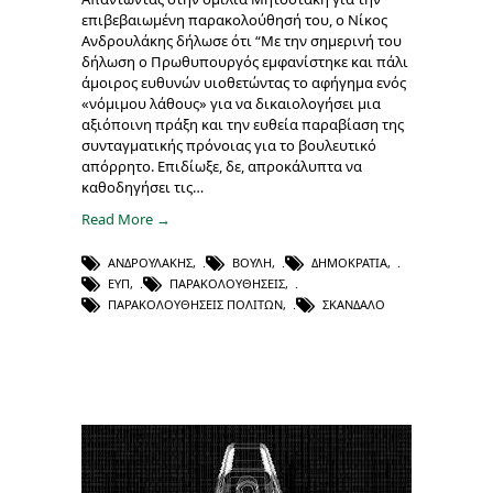
επιβεβαιωμένη παρακολούθησή του, ο Νίκος
Ανδρουλάκης δήλωσε ότι “Με την σημερινή του
δήλωση ο Πρωθυπουργός εμφανίστηκε και πάλι
άμοιρος ευθυνών υιοθετώντας το αφήγημα ενός
«νόμιμου λάθους» για να δικαιολογήσει μια
αξιόποινη πράξη και την ευθεία παραβίαση της
συνταγματικής πρόνοιας για το βουλευτικό
απόρρητο. Επιδίωξε, δε, απροκάλυπτα να
καθοδηγήσει τις…
Read More →
ΑΝΔΡΟΥΛΆΚΗΣ
,
ΒΟΥΛΉ
,
ΔΗΜΟΚΡΑΤΊΑ
,
ΕΥΠ
,
ΠΑΡΑΚΟΛΟΥΘΉΣΕΙΣ
,
ΠΑΡΑΚΟΛΟΥΘΉΣΕΙΣ ΠΟΛΙΤΏΝ
,
ΣΚΆΝΔΑΛΟ