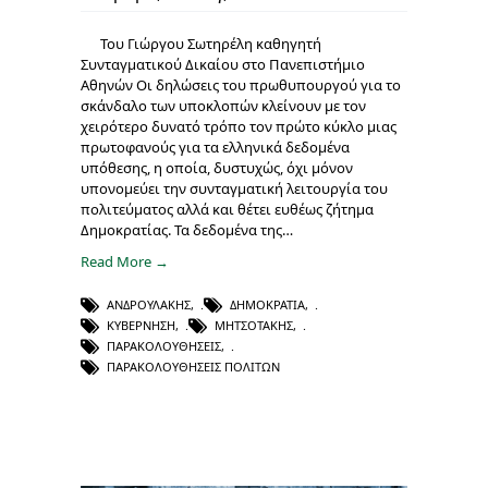
Του Γιώργου Σωτηρέλη καθηγητή
Συνταγματικού Δικαίου στο Πανεπιστήμιο
Αθηνών Οι δηλώσεις του πρωθυπουργού για το
σκάνδαλο των υποκλοπών κλείνουν με τον
χειρότερο δυνατό τρόπο τον πρώτο κύκλο μιας
πρωτοφανούς για τα ελληνικά δεδομένα
υπόθεσης, η οποία, δυστυχώς, όχι μόνον
υπονομεύει την συνταγματική λειτουργία του
πολιτεύματος αλλά και θέτει ευθέως ζήτημα
Δημοκρατίας. Τα δεδομένα της…
Read More →
ΑΝΔΡΟΥΛΆΚΗΣ
,
ΔΗΜΟΚΡΑΤΊΑ
,
ΚΥΒΈΡΝΗΣΗ
,
ΜΗΤΣΟΤΆΚΗΣ
,
ΠΑΡΑΚΟΛΟΥΘΉΣΕΙΣ
,
ΠΑΡΑΚΟΛΟΥΘΉΣΕΙΣ ΠΟΛΙΤΏΝ