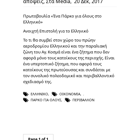
απόψεις
,
Στα Media
,
20 Δεκ, 2017
Πρωτοβουλία «Ένα Πάρκο για όλους στο
Ελληνικό»
Ανοιχτή Επιστολή για το Ελληνικό
Το τι θα συμβεί στον χώρο του πρώην
αεροδρομίου Ελληνικού και την παραλιακή
ζώνη του Αγ. Κοσμά είναι ένα ζήτημα που δεν
αφορά μόνο τους κατοίκους της περιοχής. Είναι
ένα υπερτοπικό ζήτημα, που αφορά τους
κατοίκους της πρωτεύουσας και συνδέεται με
τον συνολικό πολεοδομικό και περιβαλλοντικό
σχεδιασμό της.
ΕΛΛΗΝΙΚΌ
,
ΟΙΚΟΝΟΜΊΑ
,
ΠΆΡΚΟ ΓΙΑ ΌΛΟΥΣ
,
ΠΕΡΙΒΆΛΛΟΝ
Page 1 of 1