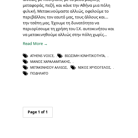
μεταφοράς, πεζή, και κάνε την Αθήνα μια πόλη
φιλική. Μετακινούμαστε αλλιώς, οφελούμε το
περιβάλλον, τον εαυτό μας, τους άλλους και…
την τσέπη μας. Έχουμε τη δυνατότητα να
περιορίσουμε τη χρήση του Ι.Χ. αυτοκινήτου και
να μετακινηθούμε αλλιώς στην πόλη χωρίς…
Read More →
ATHENS VOICE
,
ΒΙΏΣΙΜΗ ΚΙΝΗΤΙΚΌΤΗΤΑ
,
ΜΆΝΟΣ ΧΑΡΑΛΑΜΠΆΚΗΣ
,
ΜΕΤΑΚΙΝΉΣΟΥ ΑΛΛΙΏΣ
,
ΝΊΚΟΣ ΧΡΥΣΌΓΕΛΟΣ
,
ΠΟΔΉΛΑΤΟ
Page 1 of 1