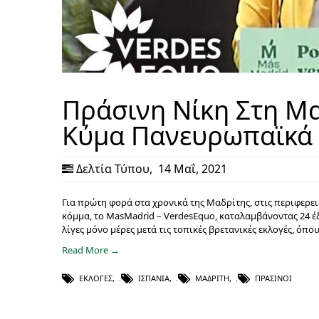
Πράσινη Νίκη Στη Μα
Κύμα Πανευρωπαϊκά
Δελτία Τύπου
,
14 Μαΐ, 2021
Για πρώτη φορά στα χρονικά της Μαδρίτης, στις περιφερει
κόμμα, το MasMadrid – VerdesEquo, καταλαμβάνοντας 24 έ
λίγες μόνο μέρες μετά τις τοπικές βρετανικές εκλογές, ό
Read More →
ΕΚΛΟΓΈΣ
,
ΙΣΠΑΝΊΑ
,
ΜΑΔΡΊΤΗ
,
ΠΡΆΣΙΝΟΙ