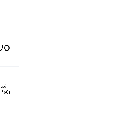
νο
πικό
ή ήρθε