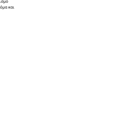
τισμό
κόμα και