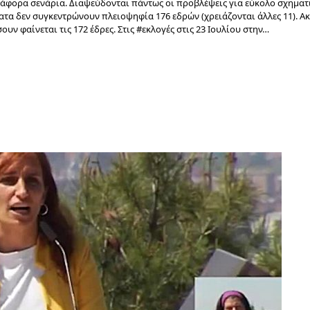
διάφορα σενάρια. Διαψεύδονται πάντως οι προβλέψεις για εύκολο σχημα
ατα δεν συγκεντρώνουν πλειοψηφία 176 εδρών (χρειάζονται άλλες 11). Α
ν φαίνεται τις 172 έδρες. Στις #εκλογές στις 23 Ιουλίου στην…