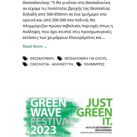
Θεσσαλονίκης “Τι θα γινόταν στη Θεσσαλονίκη
αν είχαμε τις ποσότητες βροχής της Θεσσαλίας
δηλαδή από 500-950mm σε ένα τριήμερο στα
ορεινά και από 200-500 στα πεδινά; Θα
πλημμύριζαν πρώην εκβολικές περιοχές όπως η
Ανάληψη, που έχει κτιστεί στις προσχωσιγενείς
εκτάσεις των χειμάρρων Ελαιορέματος και…
Read More →
ΘΕΣΣΑΛΟΝΊΚΗ
,
ΘΕΣΣΑΛΟΝΊΚΗ ΓΙΑ ΌΛΟΥΣ
,
ΟΙΚΟΛΟΓΊΑ - ΑΛΛΗΛΕΓΓΎΗ
,
ΠΛΗΜΜΎΡΕΣ