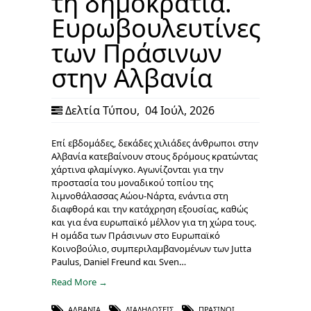
τη δημοκρατία.
Ευρωβουλευτίνες
των Πράσινων
στην Αλβανία
Δελτία Τύπου
,
04 Ιούλ, 2026
Επί εβδομάδες, δεκάδες χιλιάδες άνθρωποι στην
Αλβανία κατεβαίνουν στους δρόμους κρατώντας
χάρτινα φλαμίνγκο. Αγωνίζονται για την
προστασία του μοναδικού τοπίου της
λιμνοθάλασσας Αώου-Νάρτα, ενάντια στη
διαφθορά και την κατάχρηση εξουσίας, καθώς
και για ένα ευρωπαϊκό μέλλον για τη χώρα τους.
Η ομάδα των Πράσινων στο Ευρωπαϊκό
Κοινοβούλιο, συμπεριλαμβανομένων των Jutta
Paulus, Daniel Freund και Sven…
Read More →
ΑΛΒΑΝΊΑ
,
ΔΙΑΔΗΛΏΣΕΙΣ
,
ΠΡΆΣΙΝΟΙ
,