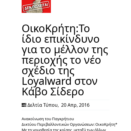
ΟικοΚρήτη:Το
ίδιο επικίνδυνο
για το μέλλον της
περιοχής το νέο
σχέδιο της
Loyalward στον
Κάβο Σίδερο
Δελτία Τύπου
,
20 Απρ, 2016
Ανακοίνωση του Παγκρήτιου
Δικτύου Περιβαλλοντικών Οργανώσεων: ΟικοΚρήτη*
Με τη νομοθεσία της κρίσης, μεταξύ των άλλων,