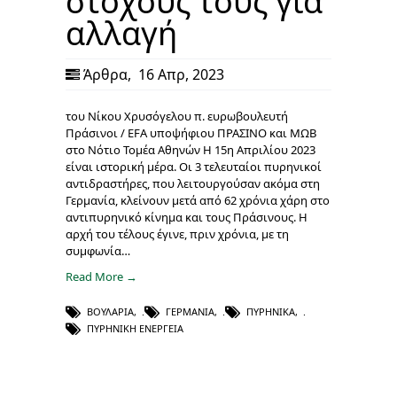
στόχους τους για
αλλαγή
Άρθρα
,
16 Απρ, 2023
του Νίκου Χρυσόγελου π. ευρωβουλευτή
Πράσινοι / EFA υποψήφιου ΠΡΑΣΙΝΟ και ΜΩΒ
στο Νότιο Τομέα Αθηνών Η 15η Απριλίου 2023
είναι ιστορική μέρα. Οι 3 τελευταίοι πυρηνικοί
αντιδραστήρες, που λειτουργούσαν ακόμα στη
Γερμανία, κλείνουν μετά από 62 χρόνια χάρη στο
αντιπυρηνικό κίνημα και τους Πράσινους. Η
αρχή του τέλους έγινε, πριν χρόνια, με τη
συμφωνία…
Read More →
ΒΟΥΛΑΡΊΑ
,
ΓΕΡΜΑΝΊΑ
,
ΠΥΡΗΝΙΚΆ
,
ΠΥΡΗΝΙΚΉ ΕΝΈΡΓΕΙΑ