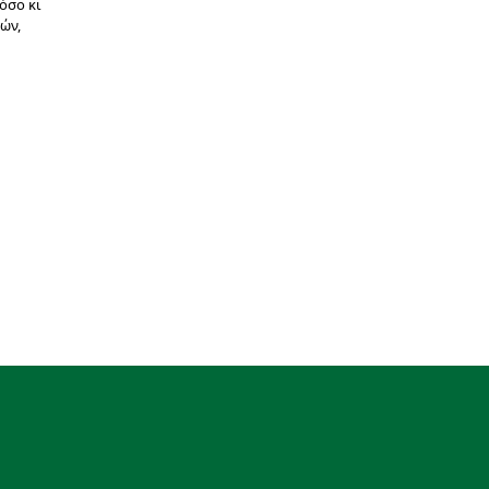
όσο κι
ών,