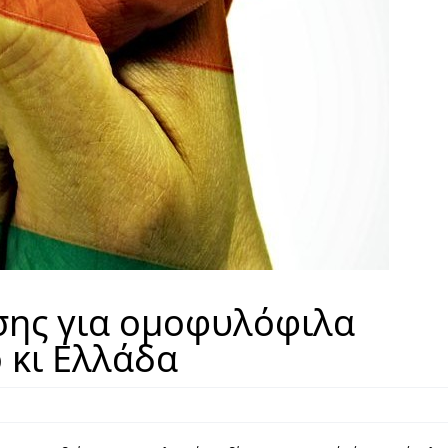
ης για ομοφυλόφιλα
 κι Ελλάδα