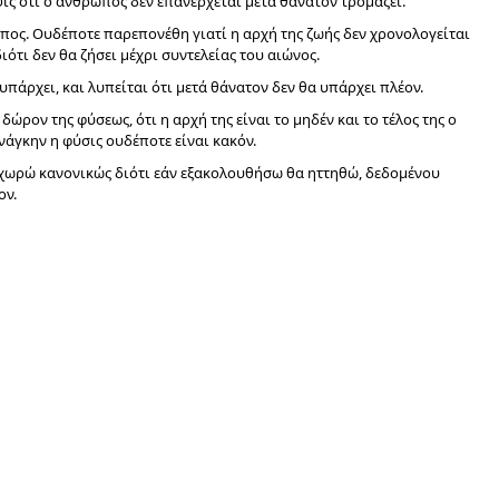
ψις ότι ο άνθρωπος δεν επανέρχεται μετά θάνατον τρομάζει.
ωπος. Ουδέποτε παρεπονέθη γιατί η αρχή της ζωής δεν χρονολογείται
ότι δεν θα ζήσει μέχρι συντελείας του αιώνος.
ι υπάρχει, και λυπείται ότι μετά θάνατον δεν θα υπάρχει πλέον.
δώρον της φύσεως, ότι η αρχή της είναι το μηδέν και το τέλος της ο
ανάγκην η φύσις ουδέποτε είναι κακόν.
οχωρώ κανονικώς διότι εάν εξακολουθήσω θα ηττηθώ, δεδομένου
ον.