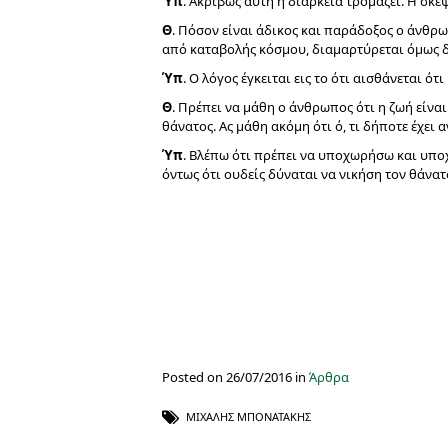
Ύπ
. Ακριβώς αυτή η διάρκεια τρομάζει. Η σκέ
Θ
. Πόσον είναι άδικος και παράδοξος ο άνθρ
από καταβολής κόσμου, διαμαρτύρεται όμως δι
Ύπ
. Ο λόγος έγκειται εις το ότι αισθάνεται ότ
Θ
. Πρέπει να μάθη ο άνθρωπος ότι η ζωή είναι 
θάνατος. Ας μάθη ακόμη ότι ό, τι δήποτε έχει 
Ύπ
. Βλέπω ότι πρέπει να υποχωρήσω και υπ
όντως ότι ουδείς δύναται να νικήση τον θάνατ
Posted on 26/07/2016 in
Άρθρα
ΜΙΧΆΛΗΣ ΜΠΟΝΑΤΆΚΗΣ