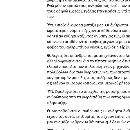
χωρίς εμέ η επιφάνεια της γης, θα ήτο πολύ μ
Εγώ μόνον κρατώ τους ανθρώπους εντός των ο
τους οδηγώ εις τας μεγάλας επιχειρήσεις. Επί
των.
Ύπ
. Οποία διαφορά μεταξύ μας. Οι άνθρωποι 
ωραιότερα ονόματα, έρχονται κάθε νύκτα και ρ
γοητείαν καθησυχάζω τας ανυσηχίας των, διακ
κάμνω να αισθάνονται τέρψεις μεγαλυτέρας εκε
φόβος του ανθρωπίνου γένους, εγώ δε η Τέρψι
Θ
. Λέγεις ότι οι άνθρωποι με απεχθάνονται; Δ
αλληλο-φονεύονται δια το τίποτε; Μήπως δεν 
έλευσίν μου; Δια των πολίορκητικών μηχανών
πολυβόλων, δια των θωρηκτών και των αεροπλ
λογαριασμόν μου; Εις τους πολέμους δεν είμαι 
σε; Μόνον οι φαρμακοποιοί και μερικοί ρήτο
Ύπ
. Ομολογώ ότι το απεχθές της μορφής σου 
ανθρώπους από τα μωρά πάθη των, εκτός όμως
πλησιάζης.
Θ
. Με φοβούνται οι άνθρωποι; Οι ανόητοι άνθ
έχουν τας αυτάς επιθυμίας που έχουν επί της γ
μεν ονομάζουν βραχύν θάνατον, εμέ δε αιώνιον