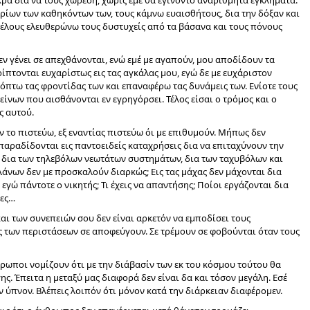
ικρά δια να τους χωρέση, χωρίς εμέ θα εγίνοντο αναρίθμητα εγκλήματα.
ρίων των καθηκόντων των, τους κάμνω ευαισθήτους, δια την δόξαν και
 τέλους ελευθερώνω τους δυστυχείς από τα βάσανα και τους πόνους
εν γένει σε απεχθάνονται, ενώ εμέ με αγαπούν, μου αποδίδουν τα
ίπτονται ευχαρίστως εις τας αγκάλας μου, εγώ δε με ευχάριστον
όπτω τας φροντίδας των και επαναφέρω τας δυνάμεις των. Ενίοτε τους
ίνων που αισθάνονται εν εγρηγόρσει. Τέλος είσαι ο τρόμος και ο
ς αυτού.
εν το πιστεύω, εξ εναντίας πιστεύω όι με επιθυμούν. Μήπως δεν
παραδίδονται εις παντοειδείς καταχρήσεις δια να επιταχύνουν την
, δια των τηλεβόλων νεωτάτων συστημάτων, δια των ταχυβόλων και
άνων δεν με προσκαλούν διαρκώς; Εις τας μάχας δεν μάχονται δια
εγώ πάντοτε ο νικητής; Τι έχεις να απαντήσης; Ποίοι εργάζονται δια
ρες…
και των συνεπειών σου δεν είναι αρκετόν να εμποδίσει τους
 των περιστάσεων σε αποφεύγουν. Σε τρέμουν σε φοβούνται όταν τους
ρωποι νομίζουν ότι με την διάβασίν των εκ του κόσμου τούτου θα
ης. Έπειτα η μεταξύ μας διαφορά δεν είναι δα και τόσον μεγάλη. Εσέ
 ύπνον. Βλέπεις λοιπόν ότι μόνον κατά την διάρκειαν διαφέρομεν.