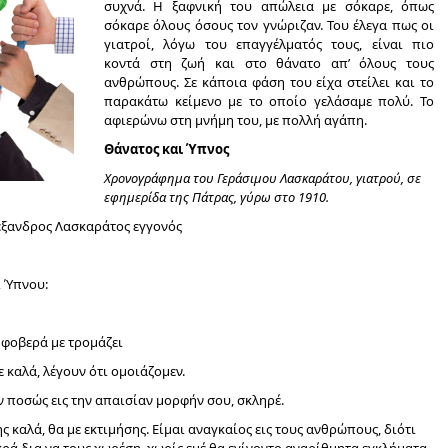
συχνά. Η ξαφνική του απώλεια με σόκαρε, όπως
σόκαρε όλους όσους τον γνώριζαν. Του έλεγα πως οι
γιατροί, λόγω του επαγγέλματός τους, είναι πιο
κοντά στη ζωή και στο θάνατο απ’ όλους τους
ανθρώπους. Σε κάποια φάση του είχα στείλει και το
παρακάτω κείμενο με το οποίο γελάσαμε πολύ. Το
αφιερώνω στη μνήμη του, με πολλή αγάπη.
Θάνατος και Ύπνος
Χρονογράφημα του Γεράσιμου Λασκαράτου, γιατρού, σε
εφημερίδα της Πάτρας, γύρω στο 1910.
λέξανδρος Λασκαράτος εγγονός
ι Ύπνου:
 φοβερά με τρομάζει
με καλά, λέγουν ότι ομοιάζομεν.
εν ποσώς εις την απαισίαν μορφήν σου, σκληρέ.
ς καλά, θα με εκτιμήσης. Είμαι αναγκαίος εις τους ανθρώπους, διότι