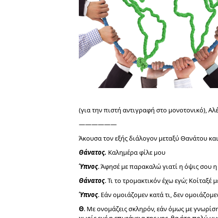
(για την πιστή αντιγραφή στο μονοτονικό), Α
——————
Άκουσα τον εξής διάλογον μεταξύ Θανάτου κα
Θάνατος.
Καλημέρα φίλε μου
Ύπνος
. Άφησέ με παρακαλώ γιατί η όψις σου η
Θάνατος
. Τι το τρομακτικόν έχω εγώ; Κοίταξέ 
Ύπνος
. Εάν ομοιάζομεν κατά τι, δεν ομοιάζομ
Θ
. Με ονομάζεις σκληρόν, εάν όμως με γνωρίση