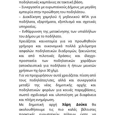
ποδηλατικές καμπάνιες σε τακτική βάση.
– Συνεργασία με ευρωπαϊκούς Δήμους με μεγάλη
εμπειρία στην προώθηση του ποδηλάτου.
– Διεκδίκηση χαμηλού ή μηδενικού ΦΠΑ για
ποδήλατα, εξαρτήματα, εξοπλισμό και σχετικές
υπηρεσίες.
– Ενθάρρυνση της μετακίνησης των υπαλλήλων
του Δήμου με το ποδήλατο.
Χρειάζεται καινοτομία για να προωθηθούν
γρήγορα και οικονομικά πολλά χιλιόμετρα
ασφαλών ποδηλατικών διαδρομών, ξεκινώντας
και από πιλοτικές δράσεις και έλεγχο-
προστασία των ποδηλατικών χαράξεων
(αποκλειστικά για ποδήλατο ή ήπιων μεικτών
χρήσεων πχ όριο 30 χλμ).
Για να προχωρήσουν αυτά χρειάζεται πίεση από
τους ποδηλάτες/ισες, αλλά και συνεργασία
μεταξύ της νέας δημοτικής αρχής και
ποδηλατικών φορέων για κοινές παρεμβάσεις,
σωστό σχεδιασμό και υλοποίηση με διαφάνεια
και πλήρη ενημέρωση.
Με δημοτική αρχή
Χάρη Δούκα
θα
ακολουθήσουμε τις πιο καλές βέλτιστες
πρακτικές ευρωπαϊκών πόλεων ώστε να