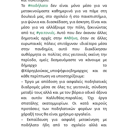
και πολιτισμού.
Το
#ποδήλατο
δεν είναι μόνο μέσο για να
μετακινούμαστε καθημερινά για να πάμε στη
δουλειά μας, στο σχολείο ή στο πανεπιστήμιο,
για ψώνια και διασκέδαση, για άσκηση. Είναι και
μέσο για να αλλάξουμε την πόλη, ξεκινώντας
από τις
#γειτονιές
. Αυτό που δεν έκαναν άλλες
δημοτικές αρχές στην
#Αθήνα
, όταν σε άλλες
ευρωπαικές πόλεις επιτάχυναν ιδιαίτερα μέσα
στην πανδημία, αυτό που διεκδίκησαν
αυθόρμητα οι πολίτες στις γειτονιές εκείνη την
περίοδο, εμείς δεσμευόμαστε να κάνουμε με
δήμαρχο το
@ΧάρηςΔούκας_υποψήφιοςδημαρχος και σε
κάθε περίπτωση να υποστηρίξουμε:
– Έργα με απόδοση για ασφαλείς ποδηλατικές
διαδρομές μέσα σε όλες τις γειτονιές, σύνδεση
μεταξύ τους αλλά και με τον βόρειο οδικό άξονα
και αυτόν Καλλιθέας-παραλίας. Όχι έργα
σπατάλης εκατομμυρίων. Οι κατά καιρούς
προτάσεις των ποδηλατικών φορέων για τη
χάραξή τους θα είναι χρήσιμο εργαλείο.
– Εκπαίδευση για ασφαλή μετακίνηση με
ποδήλατο ήδη από το σχολείο αλλά και