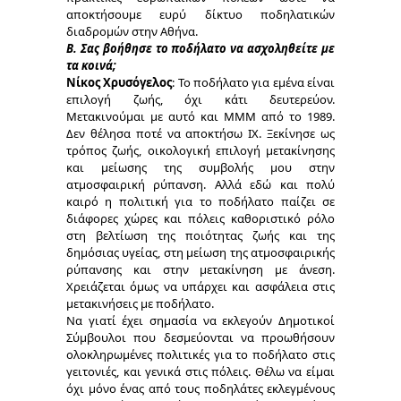
αποκτήσουμε ευρύ δίκτυο ποδηλατικών
διαδρομών στην Αθήνα.
Β. Σας βοήθησε το ποδήλατο να ασχοληθείτε με
τα κοινά;
Νίκος Χρυσόγελος
: Το ποδήλατο για εμένα είναι
επιλογή ζωής, όχι κάτι δευτερεύον.
Μετακινούμαι με αυτό και ΜΜΜ από το 1989.
Δεν θέλησα ποτέ να αποκτήσω ΙΧ. Ξεκίνησε ως
τρόπος ζωής, οικολογική επιλογή μετακίνησης
και μείωσης της συμβολής μου στην
ατμοσφαιρική ρύπανση. Αλλά εδώ και πολύ
καιρό η πολιτική για το ποδήλατο παίζει σε
διάφορες χώρες και πόλεις καθοριστικό ρόλο
στη βελτίωση της ποιότητας ζωής και της
δημόσιας υγείας, στη μείωση της ατμοσφαιρικής
ρύπανσης και στην μετακίνηση με άνεση.
Χρειάζεται όμως να υπάρχει και ασφάλεια στις
μετακινήσεις με ποδήλατο.
Να γιατί έχει σημασία να εκλεγούν Δημοτικοί
Σύμβουλοι που δεσμεύονται να προωθήσουν
ολοκληρωμένες πολιτικές για το ποδήλατο στις
γειτονιές, και γενικά στις πόλεις. Θέλω να είμαι
όχι μόνο ένας από τους ποδηλάτες εκλεγμένους