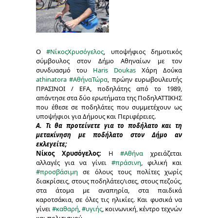
Ο
#NίκοςΧρυσόγελος
, υποψήφιος δημοτικός
σύμβουλος στον Δήμο Αθηναίων με τον
συνδυασμό του
Haris Doukas
Χάρη Δούκα
athinatora
#ΑθήναΤώρα
, πρώην ευρωβουλευτής
ΠΡΑΣΙΝΟΙ / EFA, ποδηλάτης από το 1989,
απάντησε στα δύο ερωτήματα της ΠοδηλΑΤΤΙΚΗΣ
που έθεσε σε ποδηλάτες που συμμετέχουν ως
υποψήφιοι για Δήμους και Περιφέρειες.
Α. Τι θα προτείνετε για το ποδήλατο και τη
μετακίνηση με ποδήλατο στον Δήμο αν
εκλεγείτε;
Νίκος Χρυσόγελος:
Η
#Αθήνα
χρειάζεται
αλλαγές για να γίνει
#πράσινη
, φιλική και
#προσβάσιμη
σε όλους τους πολίτες χωρίς
διακρίσεις, στους ποδηλάτες/ισες, στους πεζούς,
στα άτομα με αναπηρία, στα παιδικά
καροτσάκια, σε όλες τις ηλικίες. Και φυσικά να
γίνει
#καθαρή
,
#υγιής
, κοινωνική, κέντρο τεχνών