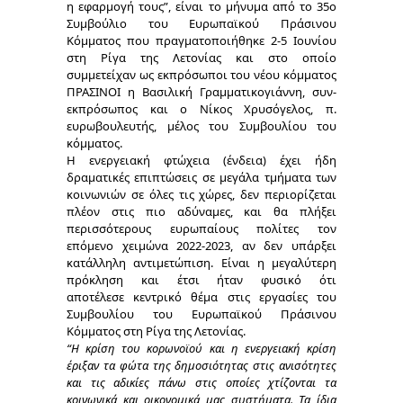
η εφαρμογή τους”,
είναι το μήνυμα από το 35ο
Συμβούλιο του Ευρωπαϊκού Πράσινου
Κόμματος που πραγματοποιήθηκε 2-5 Ιουνίου
στη Ρίγα της Λετονίας και στο οποίο
συμμετείχαν ως εκπρόσωποι του νέου κόμματος
ΠΡΑΣΙΝΟΙ η
Βασιλική Γραμματικογιάννη
, συν-
εκπρόσωπος και ο
Νίκος Χρυσόγελος
, π.
ευρωβουλευτής, μέλος του Συμβουλίου του
κόμματος.
Η ενεργειακή φτώχεια (ένδεια) έχει ήδη
δραματικές επιπτώσεις σε μεγάλα τμήματα των
κοινωνιών σε όλες τις χώρες, δεν περιορίζεται
πλέον στις πιο αδύναμες, και θα πλήξει
περισσότερους ευρωπαίους πολίτες τον
επόμενο χειμώνα 2022-2023, αν δεν υπάρξει
κατάλληλη αντιμετώπιση. Είναι η μεγαλύτερη
πρόκληση και έτσι ήταν φυσικό ότι
αποτέλεσε κεντρικό θέμα στις εργασίες του
Συμβουλίου του Ευρωπαϊκού Πράσινου
Κόμματος στη Ρίγα της Λετονίας.
“
Η κρίση του κορωνοϊού και η ενεργειακή κρίση
έριξαν τα φώτα της δημοσιότητας στις ανισότητες
και τις αδικίες πάνω στις οποίες χτίζονται τα
κοινωνικά και οικονομικά μας συστήματα. Τα ίδια