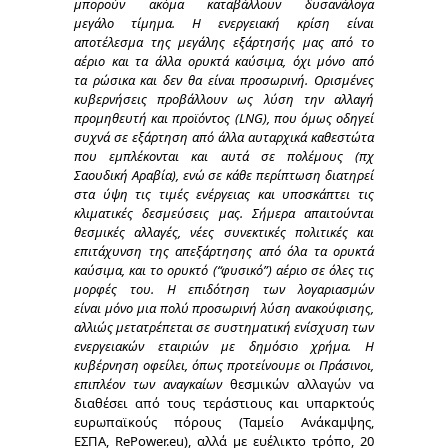
μπορούν ακόμα καταβάλλουν δυσανάλογα
μεγάλο
τίμημα. Η ενεργειακή κρίση είναι
αποτέλεσμα της μεγάλης εξάρτησής μας από το
αέριο και τα άλλα ορυκτά καύσιμα, όχι μόνο από
τα ρώσικα και δεν θα είναι προσωρινή. Ορισμένες
κυβερνήσεις προβάλλουν ως λύση την αλλαγή
προμηθευτή και προϊόντος (LNG), που όμως οδηγεί
συχνά σε εξάρτηση από άλλα αυταρχικά καθεστώτα
που εμπλέκονται και αυτά σε πολέμους (πχ
Σαουδική Αραβία), ενώ σε κάθε περίπτωση διατηρεί
στα ύψη τις τιμές ενέργειας και υποσκάπτει τις
κλιματικές δεσμεύσεις μας. Σήμερα απαιτούνται
θεσμικές αλλαγές, νέες συνεκτικές πολιτικές και
επιτάχυνση της απεξάρτησης από όλα τα ορυκτά
καύσιμα, και το ορυκτό (“φυσικό”) αέριο σε όλες τις
μορφές του. Η επιδότηση των λογαριασμών
είναι
μόνο μια πολύ προσωρινή λύση
ανακούφισης,
αλλιώς μετατρέπεται σε συστηματική ενίσχυση των
ενεργειακών εταιριών με δημόσιο χρήμα. Η
κυβέρνηση οφείλει, όπως προτείνουμε οι Πράσινοι,
επιπλέον των αναγκαίων
θεσμικών αλλαγών να
διαθέσει από τους τεράστιους και υπαρκτούς
ευρωπαϊκούς πόρους (Ταμείο Ανάκαμψης,
ΕΣΠΑ,
RePower.eu), αλλά με ευέλικτο τρόπο, 20