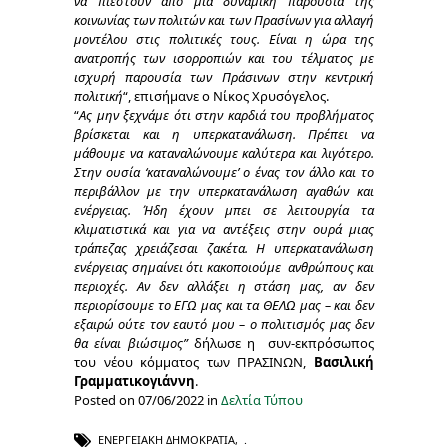
να πιεστούν από μια δυναμική παρουσία της
κοινωνίας των πολιτών και των Πρασίνων για αλλαγή
μοντέλου στις πολιτικές τους. Είναι η ώρα της
ανατροπής των ισορροπιών και του τέλματος με
ισχυρή παρουσία των Πράσινων στην κεντρική
πολιτική
“, επισήμανε ο Νίκος Χρυσόγελος.
“
Ας μην ξεχνάμε ότι στην καρδιά του προβλήματος
βρίσκεται και η υπερκατανάλωση. Πρέπει να
μάθουμε να καταναλώνουμε καλύτερα και λιγότερο.
Στην ουσία ‘καταναλώνουμε’ ο ένας τον άλλο και το
περιβάλλον με την υπερκατανάλωση αγαθών και
ενέργειας. Ήδη έχουν μπει σε λειτουργία τα
κλιματιστικά και για να αντέξεις στην ουρά μιας
τράπεζας χρειάζεσαι ζακέτα. Η υπερκατανάλωση
ενέργειας σημαίνει ότι κακοποιούμε ανθρώπους και
περιοχές. Αν δεν αλλάξει η στάση μας, αν δεν
περιορίσουμε το ΕΓΩ μας και τα ΘΕΛΩ μας – και δεν
εξαιρώ ούτε τον εαυτό μου – ο πολιτισμός μας δεν
θα είναι βιώσιμος”
δήλωσε η συν-εκπρόσωπος
του νέου κόμματος των ΠΡΑΣΙΝΩΝ,
Βασιλική
Γραμματικογιάννη
.
Posted on 07/06/2022 in
Δελτία Τύπου
ΕΝΕΡΓΕΙΑΚΉ ΔΗΜΟΚΡΑΤΊΑ
,