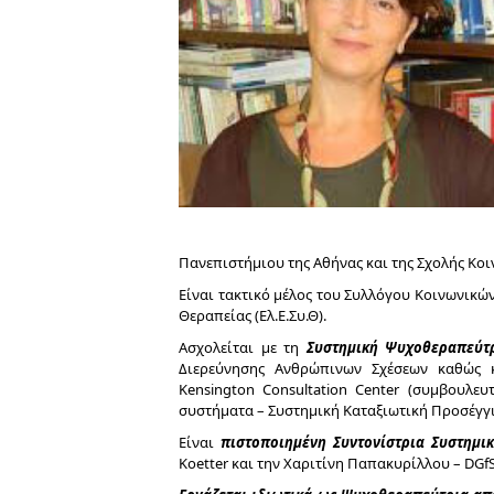
Πανεπιστήμιου της Αθήνας και της Σχολής Κοιν
Είναι τακτικό μέλος του Συλλόγου Κοινωνικών 
Θεραπείας (Ελ.Ε.Συ.Θ).
Ασχολείται με τη
Συστημική Ψυχοθεραπεύ
Διερεύνησης Ανθρώπινων Σχέσεων καθώς 
Kensington Consultation Center (συμβουλευ
συστήματα – Συστημική Καταξιωτική Προσέγγιση
Είναι
π
ιστοποιημένη Συντονίστρια Συστημ
Koetter και την Χαριτίνη Παπακυρίλλου – DGfS