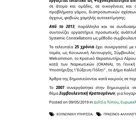
Εργάζεται ιδιωτικά ως Ψυχοθεραπεύτρια από
σε άτομα και ομάδες, σε οικογένειες και
προβλήματα γάμου, διαπροσωπικών σχέσεων, 
άγχους, φοβιών, χαμηλής αυτοεκτίμησης.
Από το 2013
, παράλληλα και σε συνδυασμ
συντονίζει εργαστήρια προσωπικής ανάπτυ
Systemic Constellations ως μέθοδο συμβουλευ
Τα τελευταία
25 χρόνια
έχει συνεργαστεί με 
τομέα, ως Κοινωνική Λειτουργός, Σύμβουλο
Welcommon, το Κρατικό Θεραπευτήριο Λέρου, 
κατά των Ναρκωτικών (ΟΚΑΝΑ), τη Γενική
Υποστήριξης \”Εύξεινη Πόλη\” , το Δήμο Καλλιθ
Άρθρα της δημοσιεύονται κατά καιρούς σε περ
Το
2007
συνεργάστηκε στην δημιουργία -συ
θέμα
Συμβουλευτική Κρατουμένων
, για λογα
Posted on 09/05/2019 in
Δελτία Τύπου
,
Ευρωεκλ
ΚΟΙΝΩΝΙΚΉ ΥΠΗΡΕΣΊΑ
,
ΠΡΑΣΙΝΟΙ-ΑΛΛΗΛΕΓ