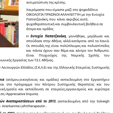
αντιμετώπιση της κρίσης.
Χαιρόμαστε που είμαστε μαζί στο ψηφοδέλτιο
ΟΙΚΟΛΟΓΙΑ ΠΡΑΣΙΝΟΙ-ΑΛΛΗΛΕΓΓΥΗ με την Ευτυχία
Παπατζανάκη, που κάνει ακριβώς αυτό,
ψυχοθεραπευτική και συμβουλευτική βοήθεια σε
άτομα και ομάδες
Η
Ευτυχία Παπατζανάκη
, γεννήθηκε, μεγάλωσε και
σπούδασε στην Αθήνα, αλλά κατάγεται από τα Χανιά.
Οι σπουδές της είναι πολύπλευρες και πολυεπίπεδες
και πάντα έχουν σαν θέμα και κέντρο τον Άνθρωπο.
Είναι Πτυχιούχος της Νομικής Σχολής του
ωνικής Εργασίας των Τ.Ε.Ι. Αθήνας.
Λειτουργών Ελλάδος (Σ.Κ.Λ.Ε) και της Ελληνικής Εταιρείας Συστημικής
τρια
(ατόμου,οικογένειας και ομάδας) εκπαιδευμένη στο Εργαστήριο
και στο πρόγραμμα του Κέντρου Συστημικής Θεραπείας και του
τική,ηγεσία και εκπαίδευση σε εταιρείες,οργανισμούς και ευρύτερα
 /Appreciative Inquire).
ικών Αναπαραστάσεων από το 2013
, (εκπαιδευμένη από την Solveigh
 Anerkannte Lehrtherapeutin .