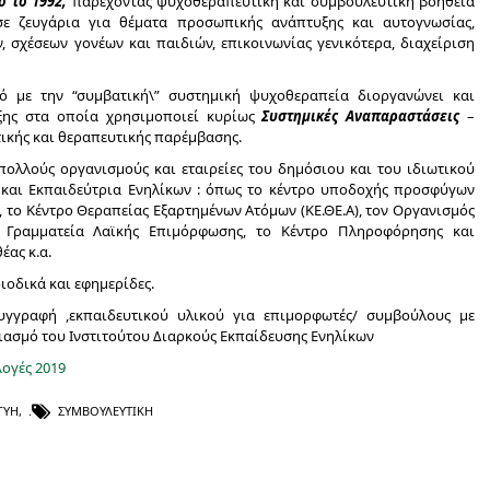
 το 1992,
παρέχοντας ψυχοθεραπευτική και συμβουλευτική βοήθεια
 σε ζευγάρια για θέματα προσωπικής ανάπτυξης και αυτογνωσίας,
σχέσεων γονέων και παιδιών, επικοινωνίας γενικότερα, διαχείριση
ό με την “συμβατική\” συστημική ψυχοθεραπεία διοργανώνει και
ξης στα οποία χρησιμοποιεί κυρίως
Συστημικές Αναπαραστάσεις
–
τικής και θεραπευτικής παρέμβασης.
πολλούς οργανισμούς και εταιρείες του δημόσιου και του ιδιωτικού
ς και Εκπαιδεύτρια Ενηλίκων : όπως το κέντρο υποδοχής προσφύγων
το Κέντρο Θεραπείας Εξαρτημένων Ατόμων (ΚΕ.ΘΕ.Α), τον Οργανισμός
 Γραμματεία Λαϊκής Επιμόρφωσης, το Κέντρο Πληροφόρησης και
έας κ.α.
ιοδικά και εφημερίδες.
γγραφή ,εκπαιδευτικού υλικού για επιμορφωτές/ συμβούλους με
ριασμό του Ινστιτούτου Διαρκούς Εκπαίδευσης Ενηλίκων
ογές 2019
ΓΥΗ
,
ΣΥΜΒΟΥΛΕΥΤΙΚΉ