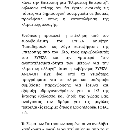
κάνει την Επιτροπή μια “Κλιματική Επιτροπή”.
Δήλωσαν επίσης ότι θα έχουν ανοικτές τις
πόρτες για δημιουργική συνεργασία σε βασικές
προκλήσεις όπως η καταπολέμηση της
κλιματικής αλλαγής.
Εντύπωση προκαλεί η επίκληση από τον
ευρωβουλευτή του ΣΥΡΙΖΑ Δημήτρη
Παπαδημούλη ως λόγο καταψήφισης της
Επιτροπής από τον ίδιο, τους ευρωβουλευτές
του ΣΥΡΙΖΑ και την Αριστερά “την
αναποτελεσματικότητα των μέτρων για την
κλιματική αλλαγή”, όταν η κυβέρνηση ΣΥΡΙΖΑ-
ΑΝΕΛ-ΟΠ είχε ένα από τα χειρότερα
προγράμματα για το κλίμα και υπέγραψε
συμβάσεις παραχώρησης για έρευνα και
εξόρυξη υδρογονανθράκων για το 1/3 της
έκτασης (θάλασσα και ξηρά) της χώρας μας,
ανοίγοντας τον δρόμο για τις μεγάλες
πετρελαϊκές εταιρίες όπως η ExxonMobile, ΤΟΤΑL
κ.ά.
Το Σώμα των Επιτρόπων αναμένεται να αναλάβει
καθήκοντα – αφού διοριστεί επίσημα από τους