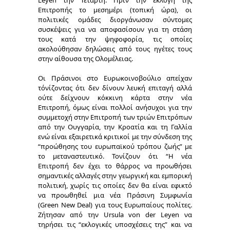
Επιτροπής το μεσημέρι (τοπική ώρα), οι
πολιτικές ομάδες διοργάνωσαν σύντομες
συσκέψεις για να αποφασίσουν για τη στάση
τους κατά την ψηφοφορία, τις οποίες
ακολούθησαν δηλώσεις από τους ηγέτες τους
στην αίθουσα της Ολομέλειας.
Οι Πράσινοι στο Ευρωκοινοβούλιο απείχαν
τόνίζοντας ότι δεν δίνουν λευκή επιταγή αλλά
ούτε δείχνουν κόκκινη κάρτα στην νέα
Επιτροπή, όμως είναι πολλοί ανήσυχοι για την
συμμετοχή στην Επιτροπή των τριών Επιτρόπων
από την Ουγγαρία, την Κροατία και τη Γαλλία
ενώ είναι εξαιρετικά κριτικοί με την σύνδεση της
“προώθησης του ευρωπαϊκού τρόπου ζωής” με
το μεταναστευτικό. Τονίζουν ότι “Η νέα
Επιτροπή δεν έχει το θάρρος να προωθήσει
σημαντικές αλλαγές στην γεωργική και εμπορική
πολιτική, χωρίς τις οποίες δεν θα είναι εφικτό
να προωθηθεί μια νέα Πράσινη Συμφωνία
(Green New Deal) για τους Ευρωπαίους πολίτες.
Ζήτησαν από την Ursula von der Leyen να
τηρήσει τις “εκλογικές υποσχέσεις της” και να