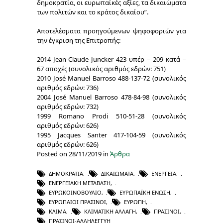
δημοκρατία, οι ευρωπαϊκές αξίες, τα δικαιώματα
των πολιτών και το κράτος δικαίου”.
Αποτελέσματα προηγούμενων ψηφοφοριών για
την έγκριση της Επιτροπής:
2014 Jean-Claude Juncker 423 υπέρ – 209 κατά –
67 αποχές (συνολικός αριθμός εδρών: 751)
2010 José Manuel Barroso 488-137-72 (συνολικός
αριθμός εδρών: 736)
2004 José Manuel Barroso 478-84-98 (συνολικός
αριθμός εδρών: 732)
1999 Romano Prodi 510-51-28 (συνολικός
αριθμός εδρών: 626)
1995 Jacques Santer 417-104-59 (συνολικός
αριθμός εδρών: 626)
Posted on 28/11/2019 in
Άρθρα
ΔΗΜΟΚΡΑΤΊΑ
,
ΔΙΚΑΙΏΜΑΤΑ
,
ΕΝΈΡΓΕΙΑ
,
ΕΝΕΡΓΕΙΑΚΉ ΜΕΤΆΒΑΣΗ
,
ΕΥΡΩΚΟΙΝΟΒΟΎΛΙΟ
,
ΕΥΡΩΠΑΪΚΉ ΈΝΩΣΗ
,
ΕΥΡΩΠΑΊΟΙ ΠΡΆΣΙΝΟΙ
,
ΕΥΡΏΠΗ
,
ΚΛΊΜΑ
,
ΚΛΙΜΑΤΙΚΉ ΑΛΛΑΓΉ
,
ΠΡΆΣΙΝΟΙ
,
ΠΡΑΣΙΝΟΙ-ΑΛΛΗΛΕΓΓΥΗ