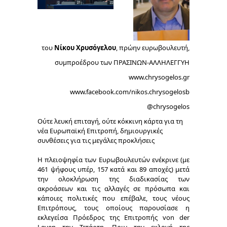
του
Νίκου Χρυσόγελου
, πρώην ευρωβουλευτή,
συμπροέδρου των ΠΡΑΣΙΝΩΝ-ΑΛΛΗΛΕΓΓΥΗ
www.chrysogelos.gr
www.facebook.com/nikos.chrysogelosb
@chrysogelos
Ούτε λευκή επιταγή, ούτε κόκκινη κάρτα για τη
νέα Ευρωπαϊκή Επιτροπή, δημιουργικές
συνθέσεις για τις μεγάλες προκλήσεις
Η πλειοψηφία των Ευρωβουλευτών ενέκρινε (με
461 ψήφους υπέρ, 157 κατά και 89 αποχές) μετά
την ολοκλήρωση της διαδικασίας των
ακροάσεων και τις αλλαγές σε πρόσωπα και
κάποιες πολιτικές που επέβαλε, τους νέους
Επιτρόπους, τους οποίους παρουσίασε η
εκλεγείσα Πρόεδρος της Επιτροπής von der
Leyen την Τετάρτη. Πριν την εκλογή της