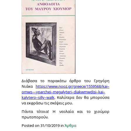
Διάβασα το παρακάτω άρθρο του Γρηγόρη
Νιάκα
https
://
www
.
nooz
.
gr
/
greece
/1559568/
kai
–
omws
—
yparchei
–
megalyteri
–
diakwmwdisi
–
kai
–
kalytero
–
silly
–
walk
. Καλύτερα δεν θα μπορούσα
να εκφράσω τις σκέψεις μου.
Πάντα τέτοια! Η νεολαία και το χιούμορ
πρωτοπορούν.
Posted on 31/10/2019 in
Άρθρα