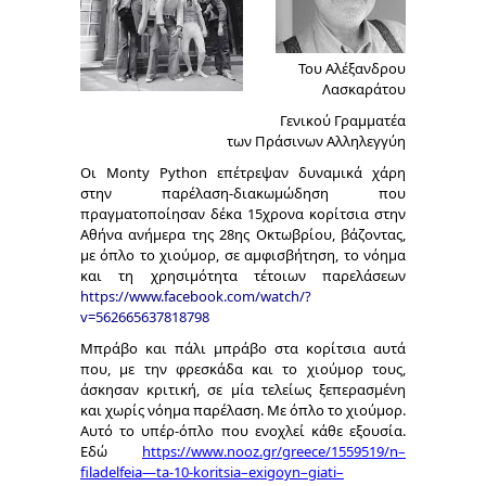
Του Αλέξανδρου
Λασκαράτου
Γενικού Γραμματέα
των Πράσινων Αλληλεγγύη
Οι
Monty Python
επέτρεψαν δυναμικά χάρη
στην παρέλαση-διακωμώδηση που
πραγματοποίησαν δέκα 15χρονα κορίτσια στην
Αθήνα ανήμερα της 28
ης
Οκτωβρίου, βάζοντας,
με όπλο το χιούμορ, σε αμφισβήτηση, το νόημα
και τη χρησιμότητα τέτοιων παρελάσεων
https://www.facebook.com/watch/?
v=562665637818798
Μπράβο και πάλι μπράβο στα κορίτσια αυτά
που, με την φρεσκάδα και το χιούμορ τους,
άσκησαν κριτική, σε μία τελείως ξεπερασμένη
και χωρίς νόημα παρέλαση. Με όπλο το χιούμορ.
Αυτό το υπέρ-όπλο που ενοχλεί κάθε εξουσία.
Εδώ
https
://
www
.
nooz
.
gr
/
greece
/1559519/
n
–
filadelfeia
—
ta
-10-
koritsia
–
exigoyn
–
giati
–