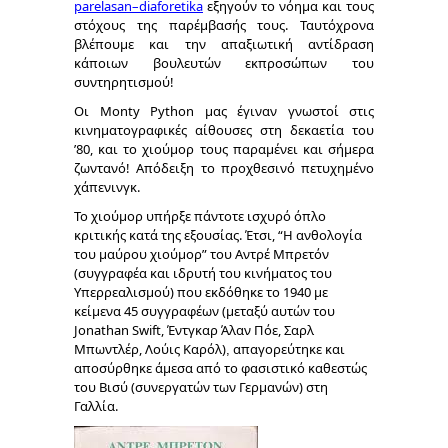
parelasan
–
diaforetika
εξηγούν το νόημα και τους
στόχους της παρέμβασής τους. Ταυτόχρονα
βλέπουμε και την απαξιωτική αντίδραση
κάποιων βουλευτών εκπροσώπων του
συντηρητισμού!
Οι
Monty Python
μας έγιναν γνωστοί στις
κινηματογραφικές αίθουσες στη δεκαετία του
’80, και το χιούμορ τους παραμένει και σήμερα
ζωντανό! Απόδειξη το προχθεσινό πετυχημένο
χάπενινγκ.
Το χιούμορ υπήρξε πάντοτε ισχυρό όπλο
κριτικής κατά της εξουσίας. Έτσι, “Η ανθολογία
του μαύρου χιούμορ” του Αντρέ Μπρετόν
(συγγραφέα και ιδρυτή του κινήματος του
Υπερρεαλισμού) που εκδόθηκε το 1940 με
κείμενα 45 συγγραφέων (μεταξύ αυτών του
Jonathan Swift
, Έντγκαρ Άλαν Πόε, Σαρλ
Μπωντλέρ, Λούις Καρόλ)
απαγορεύτηκε και
,
αποσύρθηκε άμεσα από το φασιστικό καθεστώς
του Βισύ (συνεργατών των Γερμανών) στη
Γαλλία.