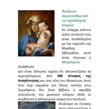
Το
κείμενο
δημοσιεύθηκε από
την Ορνιθολογική
Εταιρεία
Αν υπάρχει κάποιο
είδος πουλιού που
είναι συνδεδεμένο
με την περίοδο της
Μεγάλης
Εβδομάδας αυτό
είναι σίγουρα η
#Καρδερίνα
(
Goldfinch)
Δεν είναι άλλωστε τυχαίο ότι απεικονίζεται σε
περισσότερους από
500 πίνακες της
Αναγέννησης
και στα τέλη του Μεσαίωνα. Αυτό
που είχε σημασία για όλους αυτούς τους
ζωγράφους δεν ήταν βέβαια η ακριβής
απεικόνιση του φυσικού κόσμου αλλά το
συμβολικό ή αλληγορικό νόημα του πουλιού.
Iδιαίτερα σε πίνακες
όπου απεικονίζεται η