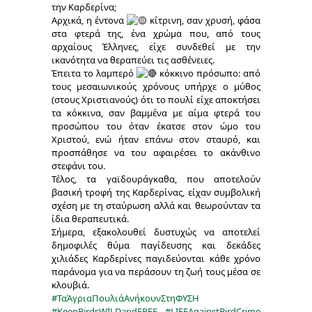
την Καρδερίνα;
Αρχικά, η έντονα
κίτρινη, σαν χρυσή, φάσα
στα φτερά της, ένα χρώμα που, από τους
αρχαίους Έλληνες, είχε συνδεθεί με την
ικανότητα να θεραπεύει τις ασθένειες.
Έπειτα το λαμπερό
κόκκινο πρόσωπο: από
τους μεσαιωνικούς χρόνους υπήρχε ο μύθος
(στους Χριστιανούς) ότι το πουλί είχε αποκτήσει
τα κόκκινα, σαν βαμμένα με αίμα φτερά του
προσώπου του όταν έκατσε στον ώμο του
Χριστού, ενώ ήταν επάνω στον σταυρό, και
προσπάθησε να του αφαιρέσει το ακάνθινο
στεφάνι του.
Τέλος, τα γαϊδουράγκαθα, που αποτελούν
βασική τροφή της Καρδερίνας, είχαν συμβολική
σχέση με τη σταύρωση αλλά και θεωρούνταν τα
ίδια θεραπευτικά.
Σήμερα, εξακολουθεί δυστυχώς να αποτελεί
δημοφιλές θύμα παγίδευσης και δεκάδες
χιλιάδες Καρδερίνες παγιδεύονται κάθε χρόνο
παράνομα για να περάσουν τη ζωή τους μέσα σε
κλουβιά.
#ΤαΆγριαΠουλιάΑνήκουνΣτηΦΥΣΗ
#KeepBirdsWILDandFREE
#LIFEAgainstBirdCrime