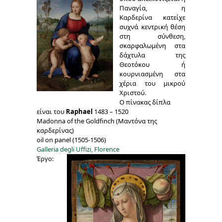
Παναγία, η
Καρδερίνα κατείχε
συχνά κεντρική θέση
στη σύνθεση,
σκαρφαλωμένη στα
δάχτυλα της
Θεοτόκου ή
κουρνιασμένη στα
χέρια του μικρού
Χριστού.
O πίνακας δίπλα
είναι του
Raphael
1483 – 1520
Madonna of the Goldfinch (Μαντόνα της
καρδερίνας)
oil on panel (1505-1506)
Galleria degli Uffizi, Florence
Έργο: