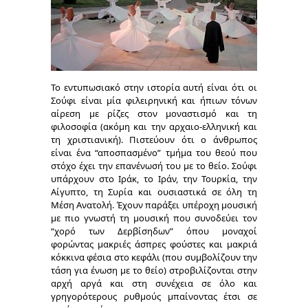
Το εντυπωσιακό στην ιστορία αυτή είναι ότι οι
Σούφι είναι μία φιλειρηνική και ήπιων τόνων
αίρεση με ρίζες στον μοναστισμό και τη
φιλοσοφία (ακόμη και την αρχαιο-ελληνική και
τη χριστιανική). Πιστεύουν ότι ο άνθρωπος
είναι ένα “αποσπασμένο” τμήμα του θεού που
στόχο έχει την επανένωσή του με το θείο. Σούφι
υπάρχουν στο Ιράκ, το Ιράν, την Τουρκία, την
Αίγυπτο, τη Συρία και ουσιαστικά σε όλη τη
Μέση Ανατολή. Έχουν παράξει υπέροχη μουσική
με πιο γνωστή τη μουσική που συνοδεύει τον
“χορό των Δερβίσηδων” όπου μοναχοί
φορώντας μακριές άσπρες φούστες και μακριά
κόκκινα φέσια στο κεφάλι (που συμβολίζουν την
τάση για ένωση με το θείο) στροβιλίζονται στην
αρχή αργά και στη συνέχεια σε όλο και
γρηγορότερους ρυθμούς μπαίνοντας έτσι σε