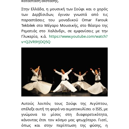
κατάσταση έκστασης.
Στην Ελλάδα, η μουσική των Σούφι και ο χορός
των Δερβίσιδων, έγιναν γνωστά από τις
παραστάσεις του μοναδικού
Omar Farouk
Tekbilek
στο Μέγαρο Μουσικής, στο θέατρο της
Ρεματιάς στο Χαλάνδρι, σε εμφανίσεις με την
Γλυκερία, κ.ά.
https://www.youtube.com/watch?
v=Q2VR9YJDQ5Q
Αυτούς λοιπόν, τους Σούφι της Αιγύπτου,
επέλεξε αυτή τη φορά να αιματοκυλίσει ο
ISIS
, με
γνώμονα το μίσος στη διαφορετικότητα,
κάνοντας έτσι τον κόσμο μας φτωχότερο. Γιατί,
όπως και στην περίπτωση της φύσης, η