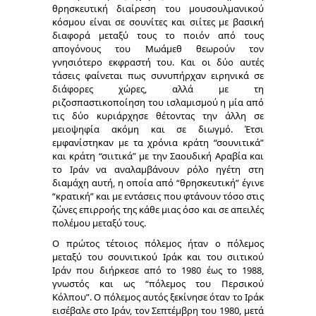
θρησκευτική διαίρεση του μουσουλμανικού
κόσμου είναι σε σουνίτες και σιίτες με βασική
διαφορά μεταξύ τους το ποιόν από τους
απογόνους του Μωάμεθ θεωρούν τον
γνησιότερο εκφραστή του. Και οι δύο αυτές
τάσεις φαίνεται πως συνυπήρχαν ειρηνικά σε
διάφορες χώρες, αλλά με τη
ριζοσπαστικοποίηση του ισλαμισμού η μία από
τις δύο κυριάρχησε θέτοντας την άλλη σε
μειοψηφία ακόμη και σε διωγμό. Έτσι
εμφανίστηκαν με τα χρόνια κράτη “σουνιτικά”
και κράτη “σιιτικά” με την Σαουδική Αραβία και
το Ιράν να αναλαμβάνουν ρόλο ηγέτη στη
διαμάχη αυτή, η οποία από “θρησκευτική” έγινε
“κρατική” και με εντάσεις που φτάνουν τόσο στις
ζώνες επιρροής της κάθε μιας όσο και σε απειλές
πολέμου μεταξύ τους.
Ο πρώτος τέτοιος πόλεμος ήταν ο πόλεμος
μεταξύ του σουνιτικού Ιράκ και του σιιτικού
Ιράν που διήρκεσε από το 1980 έως το 1988,
γνωστός και ως “πόλεμος του Περσικού
Κόλπου”. Ο πόλεμος αυτός ξεκίνησε όταν το Ιράκ
εισέβαλε στο Ιράν, τον Σεπτέμβρη του 1980, μετά