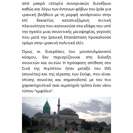
από μακρά ιστορία συνοριακών διενέξεων
καθώς και λόγω των έντονων φόβων του Ιράκ για
ιρανική βοήθεια με τη μορφή αντάρτικου στην
επί δεκαετίες καταπιεζόμενη σιιτική
πλειονότητα που κατοικούσε στα εδάφη του υπό
την ηγεσία μιας σουνιτικής μειοψηφίας, γεγονός
που μετά την Ιρανική Επανάσταση προκαλούσε
τρόμο στην ιρακινή πολιτική ελίτ.
Όμως οι διαιρέσεις του μουσουλμανικού
κόσμου, δεν περιορίζονυαι στη διένεξη
σουνιτών και σιιτών. Η πρόσφατη απίθεση στο
Σινά της Αιγύπτου ήταν μεταξύ του
ISIS
(σουνίτες) και της αίρεσης των Σούφι, που είναι
επίσης σουνίτες και σηματοδοτεί με τον πιο
χαρακτηριστικό (και αιματηρό) τρόπο έναν νέου
τύπου “εμφύλιο”.