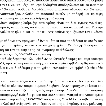
 ιούς είναι παρόμοιο, το ποσοστό αυτών που υποφέρουν από σοβαρή
α την COVID-19, μέχρι σήμερα δεδομένα υποδηλώνουν ότι το 80% των
ο 15% είναι σοβαρές λοιμώξεις που απαιτούν οξυγόνο και 5% είναι
 αναπνευστήρα. Δηλαδή, το ποσοστό αυτών με σοβαρή και κρίσιμη
τό που παρατηρείται για λοίμωξη από γρίπη.
νδυνο σοβαρής λοίμωξης από γρίπη είναι παιδιά, έγκυες γυναίκες,
ατρικές καταστάσεις και άτομα που είναι ανοσοκατασταλμένα. Για την
εγαλύτερη ηλικία και οι υποκείμενες ασθένειες αυξάνουν τον κίνδυνο
υμε πλήρως την πραγματική θνησιμότητα που αποδίδεται σε αυτόν τον
 για τη γρίπη, ειδικά την εποχική γρίπη. Ωστόσο,
η θνησιμότητα
ση και την ποιότητα της υγειονομικής περίθαλψης.
ια τους ιούς COVID-19 και τη γρίπη
;
αριθμός θεραπευτικών μεθόδων σε κλινικές δοκιμές και περισσότερα
-19, προς το παρόν δεν υπάρχουν εγκεκριμένα εμβόλια ή θεραπευτικά
όλια είναι διαθέσιμα για τη γρίπη. Συνιστάται να εμβολιάζεσθε κάθε
ρίπη.
ε να μειωθεί λόγω του καιρού στην διάρκεια του καλοκαιριού, αλλά
αδοθεί σε όλο τον κόσμο, συμπεριλαμβανομένων περιοχών με ζεστό και
 αυτό που ονομάζεται «ιογενής παρέμβαση». Δηλαδή, η προηγούμενη
 αναπαραγωγή ενός διαφορετικού ιού. Ωστόσο, γιατροί στο νοσοκομείο
ταν ο κοροναΐός SARS-COV-2 και η νόσος Covid-19 κατέλαβε την πόλη
πολλοί ασθενείς Covid-19 υπέφεραν επίσης από γρίπη. Η συν-μόλυνση,