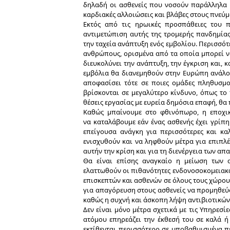
δηλαδή οι ασθενείς που νοσούν παράλληλα μ
καρδιακές αλλοιώσεις και βλάβες στους πνεύμο
Εκτός από τις ηρωικές προσπάθειες του 
αντιμετώπιση αυτής της τρομερής πανδημίας,
την ταχεία ανάπτυξη ενός εμβολίου. Περισσότ
ανθρώπους, ορισμένα από τα οποία μπορεί ν
διευκολύνει την ανάπτυξη, την έγκριση και, 
εμβόλια θα διανεμηθούν στην Ευρώπη ανάλο
αποφασίσει τότε σε ποιες ομάδες πληθυσμο
βρίσκονται σε μεγαλύτερο κίνδυνο, όπως το
θέσεις εργασίας με ευρεία δημόσια επαφή, θα
Καθώς μπαίνουμε στο φθινόπωρο, η εποχι
να
καταλάβουμε εάν ένας ασθενής έχει γρίπη
επείγουσα ανάγκη για περισσότερες και καλ
ενισχυθούν και να ληφθούν μέτρα για επιπλ
αυτήν την κρίση και για τη διενέργεια των α
Θα είναι επίσης αναγκαίο η μείωση των 
ελαττωθούν οι πιθανότητες ενδονοσοκομειακώ
επισκεπτών και ασθενών σε όλους τους χώρου
για απαγόρευση στους ασθενείς να προμηθεύ
καθώς η συχνή και άσκοπη λήψη αντιβιοτικών 
Δεν είναι μόνο μέτρα σχετικά με τις Υπηρεσί
ατόμου επηρεάζει την έκθεσή του σε καλά 
εκτίθενται περισσότερο σε υποβαθμισμένα πε