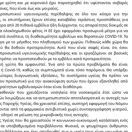
ε γρίπη και με κοροναϊό έχει παρατηρηθεί ότι υφίστανται σοβαρές
νες, που είναι έως και μοιραίες.
προσωπικού υγειονομικής περίθαλψης σε όλο τον κόσμο για την
 οι επιστήμονες έχουν επίσης καταβάλει τεράστιες προσπάθειες για
ερα από 20 πιθανά εμβόλια ήδη διέρχονται τις απαραίτητες δοκιμές σε
α ολοκληρωθούν φέτος. Η ΕΕ έχει εφαρμόσει προσωρινά μέτρα για να
κατά συνέπεια, τη διαθεσιμότητα εμβολίων και θεραπειών COVID-19. Τα
γα με το μέγεθος του πληθυσμού των χωρών. Πιθανώς κάθε χώρα θα
ύ θα δοθούν προτεραιότητα. Αυτό που είναι σαφές είναι ότι όσοι
 προσωπικό υγειονομικής περίθαλψης και οι εργαζόμενοι σε βασικές
 πρέπει να προστατευθούν με το εμβόλιο κατά προτεραιότητα.
κή γρίπη θα εμφανιστεί. Ένα από τα πρώτα προβλήματα θα είναι
 ή Covid-19
, καθώς τα συμπτώματά είναι τόσο παρόμοια.
Θα υπάρξει
ύτερες διαγνωστικές εξετάσεις
. Τα συστήματα υγείας θα πρέπει να
έον προσωπικό για την ανακούφιση αυτών που έχουν εξαντληθεί από
παραίτητων εμβολιασμών όταν είναι διαθέσιμα.
ασθενών που χρειάζονται νοσηλεία στα νοσοκομεία έτσι ώστε να
ν λοιμώξεων, και να αντιμετωπιστούν αποτελεσματικά οι αντοχές των
ς Παροχής Υγείας. Θα χρειαστεί επίσης, αυστηρή εφαρμογή του Νόμου
ονται από τα φαρμακεία αντιβιοτικά χωρίς συνταγογράφηση γιατρού,
οδηγεί σε μείωση της μικροβιακής τους αντοχής.
ες Υγείας που θα χρειαστούν. Η κοινωνικο-οικονομική κατάσταση ενός
ή σε υποβαθμισμένα περιβάλλοντα. Φυσικά, οι φτωχότεροι άνθρωποι
ριβάλλοντα και έχει αποδειχθεί πως η υγεία τους είναι μειωμένη σε