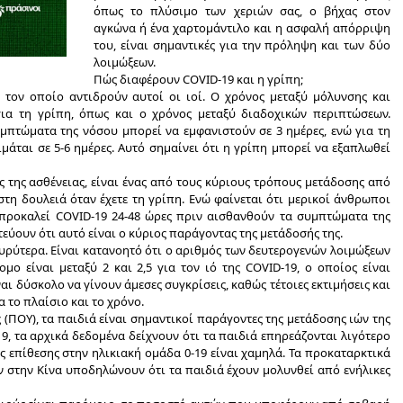
όπως το πλύσιμο των χεριών σας, ο βήχας στον
αγκώνα ή ένα χαρτομάντιλο και η ασφαλή απόρριψη
του, είναι σημαντικές για την πρόληψη και των δύο
λοιμώξεων.
Πώς διαφέρουν COVID-19 και η γρίπη
;
 τον οποίο αντιδρούν αυτοί οι ιοί. Ο χρόνος μεταξύ μόλυνσης και
ια τη γρίπη, όπως και ο χρόνος μεταξύ διαδοχικών περιπτώσεων.
υμπτώματα της νόσου μπορεί να εμφανιστούν σε 3 ημέρες, ενώ για τη
μάται σε 5-6 ημέρες. Αυτό σημαίνει ότι η γρίπη μπορεί να εξαπλωθεί
ς της ασθένειας, είναι ένας από τους κύριους τρόπους μετάδοσης από
 στη δουλειά όταν έχετε τη γρίπη. Ενώ φαίνεται ότι μερικοί άνθρωποι
ροκαλεί COVID-19 24-48 ώρες πριν αισθανθούν τα συμπτώματα της
τεύουν ότι αυτό είναι ο κύριος παράγοντας της μετάδοσής της.
ευρύτερα. Είναι κατανοητό ότι ο αριθμός των δευτερογενών λοιμώξεων
ο είναι μεταξύ 2 και 2,5 για τον ιό της COVID-19, ο οποίος είναι
ναι δύσκολο να γίνουν άμεσες συγκρίσεις, καθώς τέτοιες εκτιμήσεις και
α το πλαίσιο και το χρόνο.
(ΠΟΥ), τα παιδιά είναι σημαντικοί παράγοντες της μετάδοσης ιών της
19, τα αρχικά δεδομένα δείχνουν ότι τα παιδιά επηρεάζονται λιγότερο
ής επίθεσης στην ηλικιακή ομάδα 0-19 είναι χαμηλά. Τα προκαταρκτικά
 στην Κίνα υποδηλώνουν ότι τα παιδιά έχουν μολυνθεί από ενήλικες