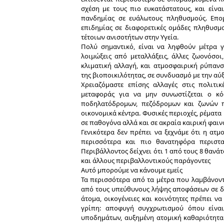
σχέση με τους πιο ευκατάστατους, και είν
πανδημίας σε ευάλωτους πληθυσμούς. Επο
επιδημίας σε διαφορετικές ομάδες πληθυσμ
τέτοιων ανισοτήτων στην Υγεία.
Πολύ σημαντικό, είναι να ληφθούν μέτρα 
λοιμώξεις από μεταλλάξεις, άλλες ζωονόσο
κλιματική αλλαγή, και ατμοσφαιρική ρύπανσ
της βιοποικιλότητας, σε συνδυασμό με την αύξ
Χρειαζόμαστε επίσης αλλαγές στις πολιτι
μεταφοράς για να μην συνωστίζεται ο κό
ποδηλατόδρομων, πεζόδρομων και ζωνών πρ
οικονομικά κέντρα. Φυσικές περιοχές, ρέματα
σε παθογόνα αλλά και σε ακραία καιρική φαιν
Γενικότερα δεν πρέπει να ξεχνάμε ότι η ατ
περισσότερα και πιο θανατηφόρα περιστ
Περιβάλλοντος δείχνει ότι 1 από τους 8 θαν
και άλλους περιβαλλοντικούς παράγοντες
Αυτό μπορούμε να κάνουμε εμείς
Τα περισσότερα από τα μέτρα που λαμβάνοντ
από τους υπεύθυνους λήψης αποφάσεων σε διε
άτομα, οικογένειες και κοινότητες πρέπει ν
γρίπη: αποφυγή συγχρωτισμού όπου είναι
υποδημάτων, αυξημένη ατομική καθαριότητα