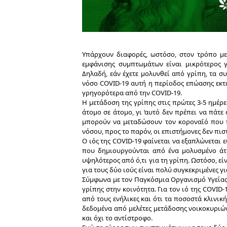
Υπάρχουν διαφορές, ωστόσο, στον τρόπο με
εμφάνισης συμπτωμάτων είναι μικρότερος γ
Δηλαδή, εάν έχετε μολυνθεί από γρίπη, τα σ
νόσο COVID-19 αυτή η περίοδος επώασης εκτι
γρηγορότερα από την COVID-19.
Η μετάδοση της γρίπης στις πρώτες 3-5 ημέρε
άτομο σε άτομο, γι ‘αυτό δεν πρέπει να πάτε
μπορούν να μεταδώσουν τον κοροναΐό που π
νόσου, προς το παρόν, οι επιστήμονες δεν πισ
Ο ιός της COVID-19 φαίνεται να εξαπλώνεται 
που δημιουργούνται από ένα μολυσμένο άτομ
υψηλότερος από ό,τι για τη γρίπη. Ωστόσο, εί
για τους δύο ιούς είναι πολύ συγκεκριμένες γι
Σύμφωνα με τον Παγκόσμια Οργανισμό Υγείας 
γρίπης στην κοινότητα. Για τον ιό της COVID-
από τους ενήλικες και ότι τα ποσοστά κλινικ
δεδομένα από μελέτες μετάδοσης νοικοκυριών
και όχι το αντίστροφο.