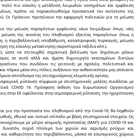
αι πολύ πιο εύκολη η μετάδοση λοιμωδών νοσημάτων και εμφάνιση
μένως, πρέπει να παρακολουθούμε προσεκτικά τον αντίκτυπο της
ού. Οι Πράσινοι προτείνουν την εφαρμογή πολιτικών για τη μείωση
για την μείωση παραγόντων εμφάνισης νέων λοιμώξεων όπως: νέες
ι, μείωση της ανοσίας του πληθυσμού εξαιτίας παραγόντων όπως η
η, η περιβαλλοντική υποβάθμιση, καταστροφικές πυρκαγιές, μείωση
ηση της εύκολης μετακίνησης (αεροπορικά ταξίδια κλπ.).
κές ώστε να επιτευχθεί σημαντική βελτίωση των δημόσιων μέσων
σμος σε αυτά αλλά και άμεση δημιουργία εκτεταμένων δικτύων
ασίνου που συνδέουν τις γειτονιές με σχολεία, πολιτιστικά και
 και πάρκα μέσα στις πόλεις αυξάνουν την ανθεκτικότητα μας απέναντι
όμενα αποτέλεσμα της επιταχυνόμενης κλιματικής κρίσης.
μοσφαιρική ρύπανση σύμφωνα με επιστημονικές μελέτες συνδέεται με
ατικά COVID 19. Πρόσφατη έκθεση του Ευρωπαϊκού Οργανισμού
άτους στην ΕΕ οφείλονται στην ατμοσφαιρική ρύπανση, την ηχορύπανση
αι για την προστασία του πληθυσμού από την Covid-19, θα ληφθούν
θνές, εθνικό και τοπικό επίπεδο με βάση επιστημονικά στοιχεία. Ως
α συνεχίσουμε με μέτρα ατομικής προστασίας (ΜΑΠ) για COVID-19 και
 δυνατόν, συχνό πλύσιμο των χεριών και αερισμός ρούχων και
 και καθαριότητα του περιβάλλοντος, μάσκα σε εσωτερικούς χώρους