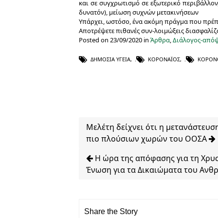
και σε συγχρωτισμό σε εξωτερικό περιβάλλον
δυνατόν), μείωση συχνών μετακινήσεων
Υπάρχει, ωστόσο, ένα ακόμη πράγμα που πρέπ
Αποτρέψετε πιθανές συν-λοιμώξεις
διασφαλίζο
Posted on 23/09/2020 in
Άρθρα
,
Διάλογος-απόψ
ΔΗΜΌΣΙΑ ΥΓΕΊΑ
,
ΚΟΡΟΝΑΪΌΣ
,
ΚΟΡΟΝ
Μελέτη δείχνει ότι η μετανάστευσ
πιο πλούσιων χωρών του ΟΟΣΑ
H ώρα της απόφασης για τη Χρυσ
Ένωση για τα Δικαιώματα του Αν
Share the Story