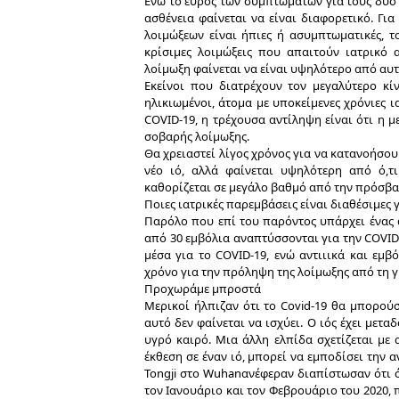
Ενώ το εύρος των συμπτωμάτων για τους δύο
ασθένεια φαίνεται να είναι διαφορετικό. Γι
λοιμώξεων είναι ήπιες ή ασυμπτωματικές, τ
κρίσιμες λοιμώξεις που απαιτούν ιατρικό
λοίμωξη φαίνεται να είναι υψηλότερο από αυ
Εκείνοι που διατρέχουν τον μεγαλύτερο κί
ηλικιωμένοι, άτομα με υποκείμενες χρόνιες ι
COVID-19, η τρέχουσα αντίληψη είναι ότι η μ
σοβαρής λοίμωξης.
Θα χρειαστεί λίγος χρόνος για να κατανοήσο
νέο ιό, αλλά φαίνεται υψηλότερη από ό,τι
καθορίζεται σε μεγάλο βαθμό από την πρόσβα
Ποιες ιατρικές παρεμβάσεις είναι διαθέσιμες γ
Παρόλο που επί του παρόντος υπάρχει ένας 
από 30 εμβόλια αναπτύσσονται για την COVID
μέσα για το COVID-19, ενώ αντιιικά και εμβ
χρόνο για την πρόληψη της λοίμωξης από τη γ
Προχωράμε μπροστά
Μερικοί ήλπιζαν ότι το Covid-19 θα μπορούσ
αυτό δεν φαίνεται να ισχύει. Ο ιός έχει μετ
υγρό καιρό. Μια άλλη ελπίδα σχετίζεται με
έκθεση σε έναν ιό, μπορεί να εμποδίσει την
Tongji στο Wuhanανέφεραν διαπίστωσαν ότι ό
τον Ιανουάριο και τον Φεβρουάριο του 2020, 