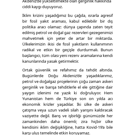
Akdeniz’de yükseltilmekte olan gerginlik hakkında
ciddi kaygı duyuyoruz.
İklim krizini yaşadığımız bu çağda, ısrarla agresif
bir fosil yakıt araması, kabul edilebilir bir dış
politika aracı olamaz: dünya çapında zaten teyit
edilmiş petrol ve doğal gaz rezervleri gezegenimizi
mahvetmek için yeter de artar bir miktarda.
Ülkelerimizin ikisi de fosil yakıtların kullanımının
radikal ve etkin bir geçişle durdurmalı. Bunun
başlangıcı, tüm olası yeni rezerv aramalarına kendi
kanunlarında yasak getirmektir.
Ortak güvenlik ve refahımız da tehdit altında.
Bugünlerde Doğu Akdeniz’de yaşadıklarımız,
petrol ve doğalgaz projelerinin çoğu zaman askeri
gerginlik ve barışa tehditlerle el ele gittiğine dair
yaygın izlenimi ne yazık ki doğruluyor. Hem
Yunanistan hem de Türkiye son on yılda acı
ekonomik krizler yaşadılar. İki ülke de askeri
çatışma veya uzun vadeli silah yarışını kaldıracak
vaziyette değil. Barış ve işbirliği günümüzde her
zamankinden daha önemli; zira hiçbir ülke
kendisini iklim değişikliğine, hatta Kovid-19’a bile
karşı ulus temelinde etkin koruyamaz.