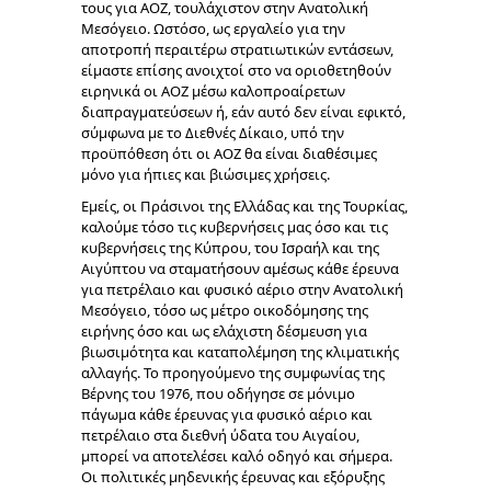
τους για ΑΟΖ, τουλάχιστον στην Ανατολική
Μεσόγειο. Ωστόσο, ως εργαλείο για την
αποτροπή περαιτέρω στρατιωτικών εντάσεων,
είμαστε επίσης ανοιχτοί στο να οριοθετηθούν
ειρηνικά οι ΑΟΖ μέσω καλοπροαίρετων
διαπραγματεύσεων ή, εάν αυτό δεν είναι εφικτό,
σύμφωνα με το Διεθνές Δίκαιο, υπό την
προϋπόθεση ότι οι ΑΟΖ θα είναι διαθέσιμες
μόνο για ήπιες και βιώσιμες χρήσεις.
Εμείς, οι Πράσινοι της Ελλάδας και της Τουρκίας,
καλούμε τόσο τις κυβερνήσεις μας όσο και τις
κυβερνήσεις της Κύπρου, του Ισραήλ και της
Αιγύπτου να σταματήσουν αμέσως κάθε έρευνα
για πετρέλαιο και φυσικό αέριο στην Ανατολική
Μεσόγειο, τόσο ως μέτρο οικοδόμησης της
ειρήνης όσο και ως ελάχιστη δέσμευση για
βιωσιμότητα και καταπολέμηση της κλιματικής
αλλαγής. Το προηγούμενο της συμφωνίας της
Βέρνης του 1976, που οδήγησε σε μόνιμο
πάγωμα κάθε έρευνας για φυσικό αέριο και
πετρέλαιο στα διεθνή ύδατα του Αιγαίου,
μπορεί να αποτελέσει καλό οδηγό και σήμερα.
Οι πολιτικές μηδενικής έρευνας και εξόρυξης