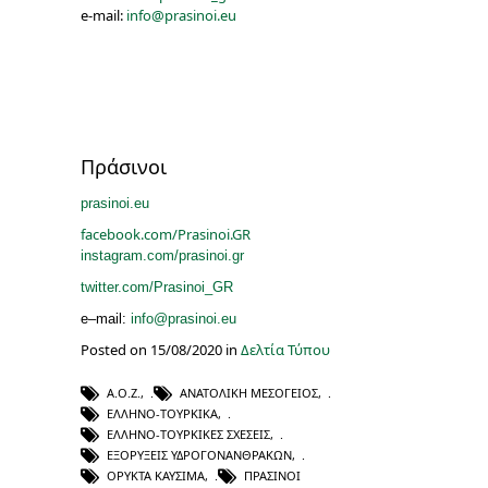
e-mail:
info@prasinoi.eu
Πράσινοι
prasinoi.eu
facebook.com/Prasinoi.GR
instagram.com/prasinoi.gr
twitter.com/Prasinoi_GR
e
–
mail
:
info@prasinoi.eu
Posted on 15/08/2020 in
Δελτία Τύπου
Α.Ο.Ζ.
,
ΑΝΑΤΟΛΙΚΉ ΜΕΣΌΓΕΙΟΣ
,
ΕΛΛΗΝΟ-ΤΟΥΡΚΙΚΆ
,
ΕΛΛΗΝΟ-ΤΟΥΡΚΙΚΈΣ ΣΧΕΣΕΙΣ
,
ΕΞΟΡΎΞΕΙΣ ΥΔΡΟΓΟΝΑΝΘΡΆΚΩΝ
,
ΟΡΥΚΤΆ ΚΑΎΣΙΜΑ
,
ΠΡΆΣΙΝΟΙ