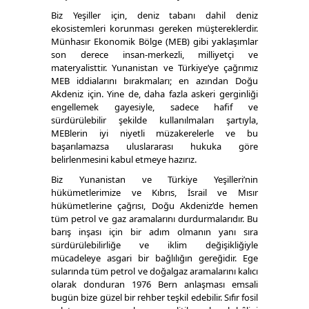
Biz Yeşiller için, deniz tabanı dahil deniz
ekosistemleri korunması gereken müştereklerdir.
Münhasır Ekonomik Bölge (MEB) gibi yaklaşımlar
son derece insan-merkezli, milliyetçi ve
materyalisttir. Yunanistan ve Türkiye’ye çağrımız
MEB iddialarını bırakmaları; en azından Doğu
Akdeniz için. Yine de, daha fazla askeri gerginliği
engellemek gayesiyle, sadece hafif ve
sürdürülebilir şekilde kullanılmaları şartıyla,
MEBlerin iyi niyetli müzakerelerle ve bu
başarılamazsa uluslararası hukuka göre
belirlenmesini kabul etmeye hazırız.
Biz Yunanistan ve Türkiye Yeşilleri’nin
hükümetlerimize ve Kıbrıs, İsrail ve Mısır
hükümetlerine çağrısı, Doğu Akdeniz’de hemen
tüm petrol ve gaz aramalarını durdurmalarıdır. Bu
barış inşası için bir adım olmanın yanı sıra
sürdürülebilirliğe ve iklim değişikliğiyle
mücadeleye asgari bir bağlılığın gereğidir. Ege
sularında tüm petrol ve doğalgaz aramalarını kalıcı
olarak donduran 1976 Bern anlaşması emsali
bugün bize güzel bir rehber teşkil edebilir. Sıfır fosil