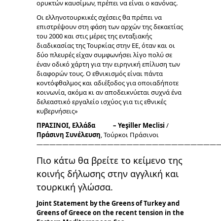
ορυκτών καυσίμων, πρέπει να είναι ο κανόνας.
Οι ελληνοτουρκικές σχέσεις θα πρέπει να
επιστρέψουν στη φάση των αρχών της δεκαετίας
του 2000 και στις μέρες της ενταξιακής
διαδικασίας της Τουρκίας στην ΕΕ, όταν και οι
δύο πλευρές είχαν συμφωνήσει λίγο πολύ σε
έναν οδικό χάρτη για την ειρηνική επίλυση των
διαφορών τους. Ο εθνικισμός είναι πάντα
κοντόφθαλμος και αδιέξοδος για οποιαδήποτε
κοινωνία, ακόμα κι αν αποδεικνύεται συχνά ένα
δελεαστικό εργαλείο ισχύος για τις εθνικές
κυβερνήσεις»
ΠΡΑΣΙΝΟΙ, Ελλάδα – Ye
şiller
Meclisi
/
Πράσινη Συνέλευση
, Τούρκοι Πράσινοι
————————————————————————————
Πιο κάτω θα βρείτε το κείμενο της
κοινής δήλωσης στην αγγλική και
τουρκική γλώσσα.
Joint
Statement
by
the
Greens
of
Turkey
and
Greens
of
Greece on the recent tension in the