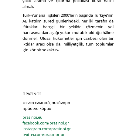
yakıt arama ve çıkarma politikası kural hâlini
almalı.
Türk-Yunana ilişkileri 2000’lerin başında Türkiye’nin
AB katılım süreci günlerindeki, her iki tarafın da
iftirakları barışçıl bir şekilde çözmenin yol
haritasına dair aşağı yukarı mutabık olduğu hâline
dönmeli. Ulusal hükümetler için cazibesi olan bir
iktidar aracı olsa da, milliyetçilik, tüm toplumlar
için kör bir sokaktır».
ΠΡΑΣΙΝΟΙ
το νέο ενωτικό, αυτόνομο
πράσινο κόμμα
prasinoi.eu
facebook.com/prasinoi.gr
instagram.com/prasinoi.gr
twitter.com/prasinoi_gr