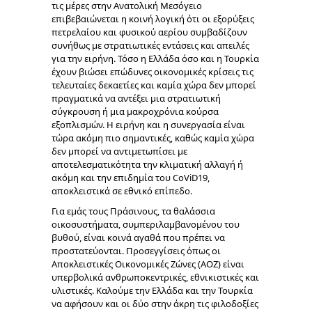
τις μέρες στην Ανατολική Μεσόγειο
επιβεβαιώνεται η κοινή λογική ότι οι εξορύξεις
πετρελαίου και φυσικού αερίου συμβαδίζουν
συνήθως με στρατιωτικές εντάσεις και απειλές
για την ειρήνη. Τόσο η Ελλάδα όσο και η Τουρκία
έχουν βιώσει επώδυνες οικονομικές κρίσεις τις
τελευταίες δεκαετίες και καμία χώρα δεν μπορεί
πραγματικά να αντέξει μια στρατιωτική
σύγκρουση ή μια μακροχρόνια κούρσα
εξοπλισμών. Η ειρήνη και η συνεργασία είναι
τώρα ακόμη πιο σημαντικές, καθώς καμία χώρα
δεν μπορεί να αντιμετωπίσει με
αποτελεσματικότητα την κλιματική αλλαγή ή
ακόμη και την επιδημία του CoViD19,
αποκλειστικά σε εθνικό επίπεδο.
Για εμάς τους Πράσινους, τα θαλάσσια
οικοσυστήματα, συμπεριλαμβανομένου του
βυθού, είναι κοινά αγαθά που πρέπει να
προστατεύονται. Προσεγγίσεις όπως οι
Αποκλειστικές Οικονομικές Ζώνες (ΑΟΖ) είναι
υπερβολικά ανθρωποκεντρικές, εθνικιστικές και
υλιστικές. Καλούμε την Ελλάδα και την Τουρκία
να αφήσουν και οι δύο στην άκρη τις φιλοδοξίες