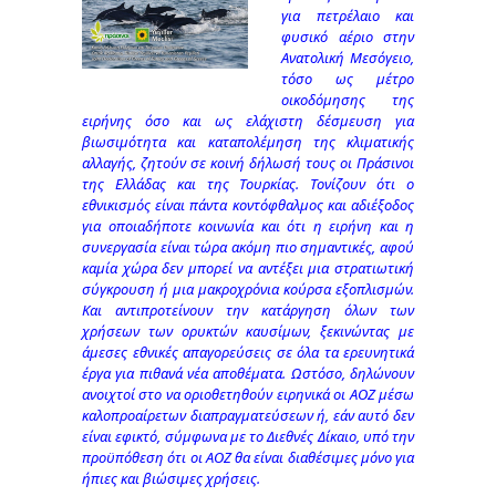
για πετρέλαιο και
φυσικό αέριο στην
Ανατολική Μεσόγειο,
τόσο ως μέτρο
οικοδόμησης της
ειρήνης όσο και ως ελάχιστη δέσμευση για
βιωσιμότητα και καταπολέμηση της κλιματικής
αλλαγής, ζητούν σε κοινή δήλωσή τους οι Πράσινοι
της Ελλάδας και της Τουρκίας. Τονίζουν ότι ο
εθνικισμός είναι πάντα κοντόφθαλμος και αδιέξοδος
για οποιαδήποτε κοινωνία και ότι η ειρήνη και η
συνεργασία είναι τώρα ακόμη πιο σημαντικές, αφού
καμία χώρα δεν μπορεί να αντέξει μια στρατιωτική
σύγκρουση ή μια μακροχρόνια κούρσα εξοπλισμών.
Και αντιπροτείνουν την κατάργηση όλων των
χρήσεων των ορυκτών καυσίμων, ξεκινώντας με
άμεσες εθνικές απαγορεύσεις σε όλα τα ερευνητικά
έργα για πιθανά νέα αποθέματα. Ωστόσο, δηλώνουν
ανοιχτοί στο να οριοθετηθούν ειρηνικά οι ΑΟΖ μέσω
καλοπροαίρετων διαπραγματεύσεων ή, εάν αυτό δεν
είναι εφικτό, σύμφωνα με το Διεθνές Δίκαιο, υπό την
προϋπόθεση ότι οι ΑΟΖ θα είναι διαθέσιμες μόνο για
ήπιες και βιώσιμες χρήσεις.