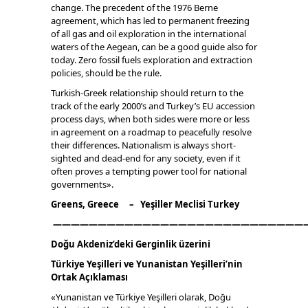
change. The precedent of the 1976 Berne
agreement, which has led to permanent freezing
of all gas and oil exploration in the international
waters of the Aegean, can be a good guide also for
today. Zero fossil fuels exploration and extraction
policies, should be the rule.
Turkish-Greek relationship should return to the
track of the early 2000’s and Turkey’s EU accession
process days, when both sides were more or less
in agreement on a roadmap to peacefully resolve
their differences. Nationalism is always short-
sighted and dead-end for any society, even if it
often proves a tempting power tool for national
governments».
Greens, Greece – Ye
şiller
Meclisi Τurkey
————————————————————————————
Doğu Akdeniz’deki Gerginlik üzerini
Türkiye Yeşilleri ve Yunanistan Yeşilleri’nin
Ortak Açıklaması
«Yunanistan ve Türkiye Yeşilleri olarak, Doğu