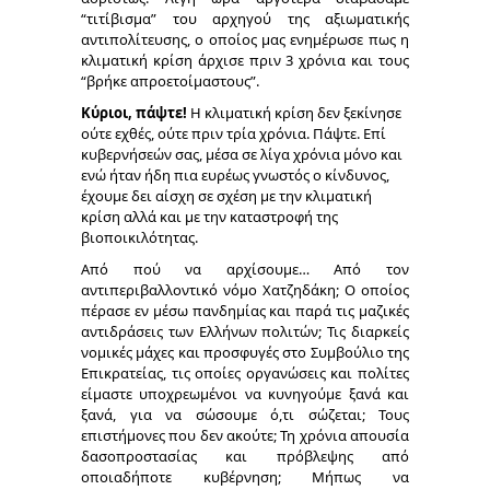
“τιτίβισμα” του αρχηγού της αξιωματικής
αντιπολίτευσης, ο οποίος μας ενημέρωσε πως η
κλιματική κρίση άρχισε πριν 3 χρόνια και τους
“βρήκε απροετοίμαστους”.
Κύριοι, πάψτε!
Η κλιματική κρίση δεν ξεκίνησε
ούτε εχθές, ούτε πριν τρία χρόνια. Πάψτε. Επί
κυβερνήσεών σας, μέσα σε λίγα χρόνια μόνο και
ενώ ήταν ήδη πια ευρέως γνωστός ο κίνδυνος,
έχουμε δει αίσχη σε σχέση με την κλιματική
κρίση αλλά και με την καταστροφή της
βιοποικιλότητας.
Από πού να αρχίσουμε… Από τον
αντιπεριβαλλοντικό νόμο Χατζηδάκη; Ο οποίος
πέρασε εν μέσω πανδημίας και παρά τις μαζικές
αντιδράσεις των Ελλήνων πολιτών; Τις διαρκείς
νομικές μάχες και προσφυγές στο Συμβούλιο της
Επικρατείας, τις οποίες οργανώσεις και πολίτες
είμαστε υποχρεωμένοι να κυνηγούμε ξανά και
ξανά, για να σώσουμε ό,τι σώζεται; Τους
επιστήμονες που δεν ακούτε; Τη χρόνια απουσία
δασοπροστασίας και πρόβλεψης από
οποιαδήποτε κυβέρνηση; Μήπως να