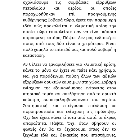
σχολιάσουμε τις συμβάσεις εξορύξεων
πετρελαίου και αερίου, οι οποίες
παραχωρήθηκαν επί προηγούμενης
κυβέρνησης; Σοβαρά τώρα, έχετε την παραμικρή
ιδέα πώς προκαλείται η κλιματική κρίση την
οποία τώρα επικαλείστε σαν να είναι κάποια
απρόσμενη κατάρα; Πάψτε. Δεν μας ενδιαφέρει
ποιος από τους δύο είναι ο χειρότερος. Είναι
πολύ χαμηλό το επίπεδό σας και πολύ σοβαρή η
κατάσταση.
Αν θέλετε να ξαναμιλήσετε για κλιματική κρίση,
κάντε το μόνο αν έχετε να πείτε κάτι χρήσιμο.
Να, για παράδειγμα, παύση όλων των αδειών
εξορύξεων ορυκτών καυσίμων στη χώρα. Σοβαρή
ενίσχυση της εξοικονόμησης ενέργειας στον
κτηριακό τομέα και απεξάρτηση από τα ορυκτά
καύσιμα, συμπεριλαμβανομένου του αερίου.
Συστηματική και επείγουσα επένδυση σε
πυροπροστασία και ενίσχυση της πρόληψης.
Όχι δεν έχετε κάνει τίποτα από αυτά τα άκρως
απαραίτητα. Πάψτε. Όχι, όταν σβήσουν οι
φωτιές δεν θα το ξεχάσουμε, όπως δεν το
ξεχνάμε εδώ και δεκαετίες που επιστήμονες,