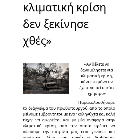
κλιματική κρίση
δεν ξεκίνησε
χθές»
«Αν θέλετε να
ξαναμιλήσετε για
κλιματική κρίση,
κάντε το μόνο αν
έχετε να πείτε κάτι
χρήσιμο»
Παρακολουθήσαμε
το διάγγελμα του πρωθυπουργού, από το οποίο
μείναμε εμβρόντητοι με ένα “καληνύχτα και καλή
τύχη” να αιωρείται και με μία αναφορά στην
κλιματική κρίση, από την οποία πρέπει να
σώσουμε την πατρίδα μας, έτσι γενικώς και
αορίστως. Λίγη ώρα αργότερα διαβάσαμε