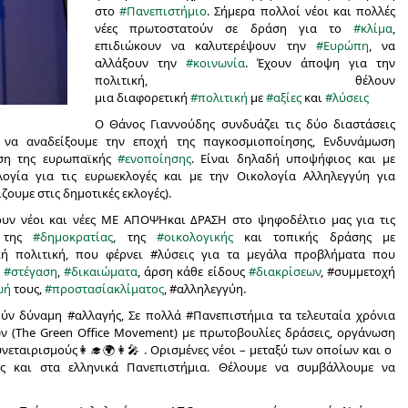
στο
#
Πανεπιστήμιο
. Σήμερα πολλοί νέοι και πολλές
νέες πρωτοστατούν σε δράση για το
#
κλίμα
,
επιδιώκουν να καλυτερέψουν την
#
Ευρώπη
, να
αλλάξουν την
#
κοινωνία
. Έχουν άποψη για την
πολιτική, θέλουν
μια
διαφορετική
#
πολιτική
με
#
αξίες
και
#
λύσεις
Ο Θάνος Γιαννούδης συνδυάζει τις δύο διαστάσεις
 να αναδείξουμε την εποχή της παγκοσμιοποίησης, Ενδυνάμωση
ση της ευρωπαϊκής
#
ενοποίησης
. Είναι δηλαδή υποψήφιος και με
λογία για τις ευρωεκλογές και με την Οικολογία Αλληλεγγύη για
ουμε στις δημοτικές εκλογές).
υν νέοι και νέες ΜΕ
ΑΠΟΨΗ
και
ΔΡΑΣΗ
στο ψηφοδέλτιο μας για τις
η της
#
δημοκρατίας
, της
#
οικολογικής
και
τοπικής
δράσης με
ή πολιτική, που φέρνει #λύσεις για τα μεγάλα προβλήματα που
,
#
στέγαση
,
#
δικαιώματα
, άρση κάθε είδους
#
διακρίσεων
, #συμμετοχή
ωή
τους,
#
προστασίακλίματος
, #αλληλεγγύη.
λούν δύναμη #αλλαγής, Σε πολλά #Πανεπιστήμια τα τελευταία χρόνια
ν (The Green Office Movement) με πρωτοβουλίες δράσεις, οργάνωση
υνεταιρισμούς
👩‍🎓
🌍
👩‍🎤
. Ορισμένες νέοι – μεταξύ των οποίων και ο
ς και στα ελληνικά Πανεπιστήμια. Θέλουμε να συμβάλλουμε να