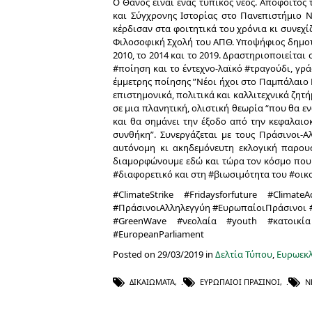
Ο Θάνος είναι ένας τυπικός νέος. Απόφοιτος
και Σύγχρονης Ιστορίας στο Πανεπιστήμιο Νε
κέρδισαν στα φοιτητικά του χρόνια κι συνεχίζ
Φιλοσοφική Σχολή του ΑΠΘ. Υποψήφιος δημοτ
2010, το 2014 και το 2019. Δραστηριοποιείται 
#ποίηση και το έντεχνο-λαϊκό #τραγούδι, γρ
έμμετρης ποίησης ”Νέοι ήχοι στο Παμπάλαιο Ν
επιστημονικά, πολιτικά και καλλιτεχνικά ζητ
σε μια πλανητική, ολιστική θεωρία “που θα εν
και θα σημάνει την έξοδο από την κεφαλαι
συνθήκη”. Συνεργάζεται με τους Πράσινοι-Α
αυτόνομη κι ακηδεμόνευτη εκλογική παρουσ
διαμορφώνουμε εδώ και τώρα τον κόσμο που 
#διαφορετικό και στη #βιωσιμότητα του #οικ
#ClimateStrike #Fridaysforfuture #Clima
#ΠράσινοιΑλληλεγγύη #ΕυρωπαίοιΠράσινοι #
#GreenWave #νεολαία #youth #κατοικία #
#EuropeanParliament
Posted on 29/03/2019 in
Δελτία Τύπου
,
Ευρωεκλ
ΔΙΚΑΙΏΜΑΤΑ
,
ΕΥΡΩΠΑΊΟΙ ΠΡΆΣΙΝΟΙ
,
Ν