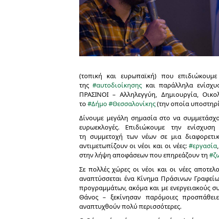
(τοπική και ευρωπαϊκή) που επιδιώκουμε
της
#
αυτοδιοίκησης
και παράλληλα ενίσχυ
ΠΡΑΣΙΝΟΙ – Αλληλεγγύη, Δημιουργία, Οικο
το
#
Δήμο
#
Θεσσαλονίκης
(την οποία υποστηρίζ
Δίνουμε μεγάλη σημασία στο να συμμετάσχο
ευρωεκλογές. Επιδιώκουμε την ενίσχυσ
τη
συμμετοχή
των νέων σε μια διαφορετικ
αντιμετωπίζουν οι νέοι και οι νέες:
#
εργασία
στην λήψη αποφάσεων που επηρεάζουν τη
#
ζ
Σε πολλές χώρες οι νέοι και οι νέες αποτε
αναπτύσσεται ένα Κίνημα Πράσινων Γραφείω
προγραμμάτων, ακόμα και με ενεργειακούς σ
Θάνος – ξεκίνησαν παρόμοιες προσπάθειε
αναπτυχθούν πολύ περισσότερες.