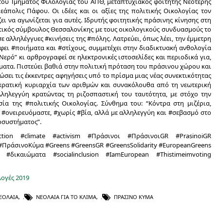
 του Τμήματος Φιλολογίας του ΑΠΘ, μεταπτυχιακός φοιτητής Νεότερης
άπολις Πάφου. Οι ιδέες και οι αξίες της πολιτικής Οικολογίας τον
ει να αγωνίζεται για αυτές. Ιδρυτής φοιτητικής πράσινης κίνησης στη
ικός σύμβουλος Θεσσαλονίκης με τους οικολογικούς συνδυασμούς το
σε αλληλέγγυες #κινήσεις της #πόλης. Λατρεύει, όπως λέει, την έμμετρη
άφει #ποιήματα και #στίχους, συμμετέχει στην διαδικτυακή ανθολογία
ερό” κι αρθρογραφεί σε ηλεκτρονικές ιστοσελίδες και περιοδικά για,
ήματα. Πιστεύει βαθιά στην πολιτική πρόταση του πράσινου χώρου και
ώσει τις έκκεντρες αφηγήσεις υπό το πρίσμα μιας νέας συνεκτικότητας
οκρατική κυριαρχία των αριθμών και συνακόλουθα από τη νεωτερική
λληλεγγύη κρατώντας τη ριζοσπαστική του ταυτότητα, με στόχο την
ία της #πολιτικής Οικολογίας. Σύνθημα του: “Κόντρα στη μιζέρια,
#ονειρευόμαστε, #χωρίς #βία, αλλά με αλληλεγγύη και #σεβασμό στο
οσυστήματος”.
teAction #climate #activism #Πράσινοι #ΠράσινοιGR #PrasinoiGR
ΠράσινοΚύμα #Greens #GreensGR #GreensSolidarity #EuropeanGreens
δικαιώματα #socialinclusion #IamEuropean #Thistimeimvoting
ογές 2019
ΕΟΛΑΊΑ
,
ΝΕΟΛΑΊΑ ΓΙΑ ΤΟ ΚΛΊΜΑ
,
ΠΡΆΣΙΝΟ ΚΎΜΑ