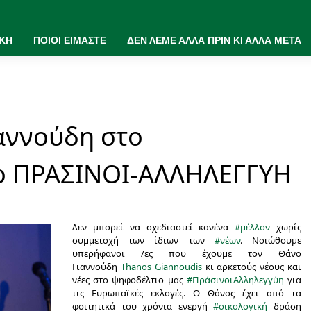
ΙΚΗ
ΠΟΙΟΙ ΕΙΜΑΣΤΕ
ΔΕΝ ΛΕΜΕ ΑΛΛΑ ΠΡΙΝ ΚΙ ΑΛΛΑ ΜΕΤΑ
αννούδη στο
ο ΠΡΑΣΙΝΟΙ-ΑΛΛΗΛΕΓΓΥΗ
Δεν μπορεί να σχεδιαστεί κανένα
#
μέλλον
χωρίς
συμμετοχή των ίδιων των
#
νέων
. Νοιώθουμε
υπερήφανοι /ες που έχουμε τον Θάνο
Γιαννούδη
Thanos Giannoudis
κι αρκετούς νέους και
νέες στο ψηφοδέλτιο μας
#
ΠράσινοιΑλληλεγγύη
για
τις Ευρωπαϊκές εκλογές. Ο Θάνος έχει από τα
φοιτητικά του χρόνια ενεργή
#
οικολογική
δράση