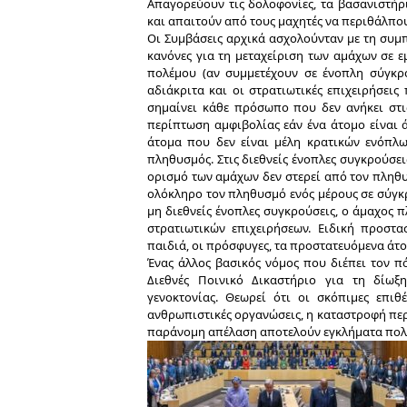
Απαγορεύουν τις δολοφονίες, τα βασανιστήρι
και απαιτούν από τους μαχητές να περιθάλπου
Οι Συμβάσεις αρχικά ασχολούνταν με τη συμ
κανόνες για τη μεταχείριση των αμάχων σε ε
πολέμου (αν συμμετέχουν σε ένοπλη σύγκρο
αδιάκριτα και οι στρατιωτικές επιχειρήσεις
σημαίνει κάθε πρόσωπο που δεν ανήκει στις
περίπτωση αμφιβολίας εάν ένα άτομο είναι 
άτομα που δεν είναι μέλη κρατικών ενόπλ
πληθυσμός. Στις διεθνείς ένοπλες συγκρούσε
ορισμό των αμάχων δεν στερεί από τον πληθ
ολόκληρο τον πληθυσμό ενός μέρους σε σύγκρ
μη διεθνείς ένοπλες συγκρούσεις, ο άμαχος 
στρατιωτικών επιχειρήσεων. Ειδική προστα
παιδιά, οι πρόσφυγες, τα προστατευόμενα άτο
Ένας άλλος βασικός νόμος που διέπει τον πό
Διεθνές Ποινικό Δικαστήριο για τη δίωξ
γενοκτονίας. Θεωρεί ότι οι σκόπιμες επιθ
ανθρωπιστικές οργανώσεις, η καταστροφή περι
παράνομη απέλαση αποτελούν εγκλήματα πολ