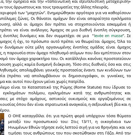
α, την ομηρεία και την «ταπεινωτική και εξευτελιστική μεταχείριση»
ν τους άρρωστους και τους τραυματίες της άλλης πλευράς.
περιφορά των “μαχητών”. Ενημερώθηκαν αργότερα για να καθορίσουν
μπόλεμες ζώνες. Οι θάνατοι αμάχων δεν είναι απαραίτητα εγκλήματα
υση), αλλά οι άμαχοι δεν πρέπει να στοχοποιούνται εσκεμμένα ή
 πρέπει να είναι ανάλογες. Άμαχος σε μια διεθνή ένοπλη σύγκρουση,
 ένοπλες δυνάμεις και δεν συμμετέχει σε μια “
levée en masse
”. Σε
άμαχος ή όχι, το πρόσωπο αυτό πρέπει να θεωρείται άμαχος. Όλα τα
ων δυνάμεων ούτε μέλη οργανωμένης ένοπλης ομάδας είναι άμαχος
ις, η παρουσία στον άμαχο πληθυσμό ατόμων που δεν εμπίπτουν στον
υσμό τον άμαχο χαρακτήρα του. Οι κατάλληλοι κανόνες προστατεύουν
ουση χωρίς καμία δυσμενή διάκριση. Τόσο στις διεθνείς όσο και στις
πληθυσμός απολαμβάνει γενικής προστασίας έναντι των κινδύνων των
σία (πρέπει να) απολαμβάνουν οι δημοσιογράφοι, οι γυναίκες, τα
μα και αυτοί που έχουν μείνει χωρίς πατρίδα.
λεμο είναι το Καταστατικό της Ρώμης (Rome Statute) που ίδρυσε το
η εγκλημάτων πολέμου, εγκλημάτων κατά της ανθρωπότητας και
έσεις με στόχο αμάχους, αστικούς οικισμούς και εργαζομένους σε
ουσίας όπου δεν είναι στρατιωτικά αναγκαία, η σεξουαλική βία και η
έμου.
Ο ΟΗΕ καταγγέλλει ότι για πρώτη φορά υπάρχουν τόσα θύματα
μεταξύ του προσωπικού του:
Στις 13/11, η οικογένεια των
Ηνωμένων Εθνών
τήρησε ενός λεπτού σιγή για να θρηνήσει και να
τιμήσει τους ανθρώπους του που σκοτώθηκαν στη Γάζα. Από την