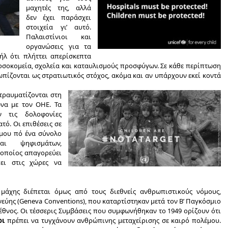
μαχητές της, αλλά
δεν έχει παράσχει
στοιχεία γι’ αυτό.
Παλαιστίνιοι και
οργανώσεις για τα
ήλ ότι πλήττει απερίσκεπτα
οσοκομεία, σχολεία και καταυλισμούς προσφύγων. Σε κάθε περίπτωση
ωπίζονται ως στρατιωτικός στόχος, ακόμα και αν υπάρχουν εκεί κοντά
 τραυματίζονται στη
να με τον ΟΗΕ. Τα
ν τις δολοφονίες
τό. Οι επιθέσεις σε
μου πό ένα σύνολο
αι ψηφισμάτων,
 οποίος απαγορεύει
πει στις χώρες να
μάχης διέπεται όμως από τους διεθνείς ανθρωπιστικούς νόμους,
ύης (Geneva Conventions), που καταρτίστηκαν μετά τον Β’ Παγκόσμιο
θνος. Οι τέσσερις Συμβάσεις που συμφωνήθηκαν το 1949 ορίζουν ότι
οι
πρέπει να τυγχάνουν ανθρώπινης μεταχείρισης σε καιρό πολέμου.