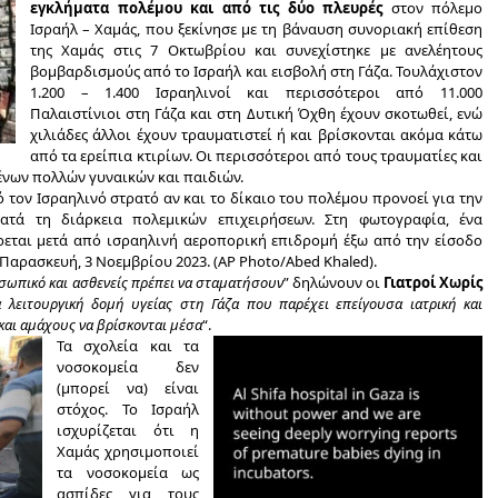
εγκλήματα πολέμου και από τις δύο πλευρές
στον πόλεμο
Ισραήλ – Χαμάς, που ξεκίνησε με τη βάναυση συνοριακή επίθεση
της Χαμάς στις 7 Οκτωβρίου και συνεχίστηκε με ανελέητους
βομβαρδισμούς από το Ισραήλ και εισβολή στη Γάζα. Τουλάχιστον
1.200 – 1.400 Ισραηλινοί και περισσότεροι από 11.000
Παλαιστίνιοι στη Γάζα και στη Δυτική Όχθη έχουν σκοτωθεί, ενώ
χιλιάδες άλλοι έχουν τραυματιστεί ή και βρίσκονται ακόμα κάτω
από τα ερείπια κτιρίων. Οι περισσότεροι από τους τραυματίες και
ένων πολλών γυναικών και παιδιών.
 τον Ισραηλινό στρατό αν και το δίκαιο του πολέμου προνοεί για την
τά τη διάρκεια πολεμικών επιχειρήσεων. Στη φωτογραφία, ένα
ρεται μετά από ισραηλινή αεροπορική επιδρομή έξω από την είσοδο
, Παρασκευή, 3 Νοεμβρίου 2023. (AP Photo/Abed Khaled).
οσωπικό και ασθενείς πρέπει να σταματήσουν
” δηλώνουν οι
Γιατροί Χωρίς
 λειτουργική δομή υγείας στη Γάζα που παρέχει επείγουσα ιατρική και
και αμάχους να βρίσκονται μέσα
“.
Τα σχολεία και τα
νοσοκομεία δεν
(μπορεί να) είναι
στόχος. Το Ισραήλ
ισχυρίζεται ότι η
Χαμάς χρησιμοποιεί
τα νοσοκομεία ως
ασπίδες για τους