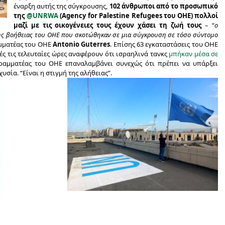
έναρξη αυτής της σύγκρουσης,
102 άνθρωποι από το προσωπικό
της
@UNRWA
(Agency for Palestine Refugees του ΟΗΕ) πολλοί
μαζί με τις οικογένειες τους
έχουν χάσει τη ζωή τους
– “
ο
ης βοήθειας του ΟΗΕ που σκοτώθηκαν σε μια σύγκρουση σε τόσο σύντομο
αμματέας του ΟΗΕ
Antonio Guterres
.
Επίσης 63 εγκαταστάσεις του ΟΗΕ
ς τις τελευταίες ώρες αναφέρουν ότι ισραηλινά τανκς
μπήκαν μέσα σε
Γραμματέας του ΟΗΕ επαναλαμβάνει συνεχώς ότι πρέπει να υπάρξει
σία. “Είναι η στιγμή της αλήθειας”.