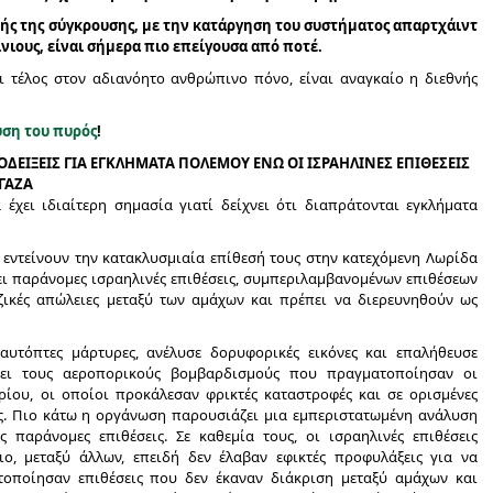
ής της σύγκρουσης, με την κατάργηση του συστήματος απαρτχάιντ
ίνιους, είναι σήμερα πιο επείγουσα από ποτέ.
ι τέλος στον αδιανόητο ανθρώπινο πόνο, είναι αναγκαίο η διεθνής
υση του πυρός
!
ΔΕΙΞΕΙΣ ΓΙΑ ΕΓΚΛΗΜΑΤΑ ΠΟΛΕΜΟΥ ΕΝΩ ΟΙ ΙΣΡΑΗΛΙΝΕΣ ΕΠΙΘΕΣΕΙΣ
ΓΑΖΑ
έχει ιδιαίτερη σημασία γιατί δείχνει ότι διαπράτονται εγκλήματα
 εντείνουν την κατακλυσμιαία επίθεσή τους στην κατεχόμενη Λωρίδα
ψει παράνομες ισραηλινές επιθέσεις, συμπεριλαμβανομένων επιθέσεων
αζικές απώλειες μεταξύ των αμάχων και πρέπει να διερευνηθούν ως
αυτόπτες μάρτυρες, ανέλυσε δορυφορικές εικόνες και επαλήθευσε
σει τους αεροπορικούς βομβαρδισμούς που πραγματοποίησαν οι
ρίου, οι οποίοι προκάλεσαν φρικτές καταστροφές και σε ορισμένες
ες. Πιο κάτω η οργάνωση παρουσιάζει μια εμπεριστατωμένη ανάλυση
 παράνομες επιθέσεις. Σε καθεμία τους, οι ισραηλινές επιθέσεις
ο, μεταξύ άλλων, επειδή δεν έλαβαν εφικτές προφυλάξεις για να
τοποίησαν επιθέσεις που δεν έκαναν διάκριση μεταξύ αμάχων και