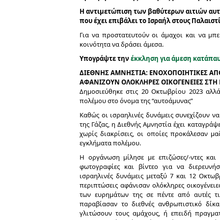
Η αντιμετώπιση των βαθύτερων αιτιών αυτ
που έχει επιβάλει το Ισραήλ στους Παλαιστ
Για να προστατευτούν οι άμαχοι και να μπε
κοινότητα να δράσει άμεσα.
Υπογράψτε την
έκκληση για άμεση κατάπα
ΔΙΕΘΝΗΣ ΑΜΝΗΣΤΙΑ:
ΕΝΟΧΟΠΟΙΗΤΙΚΕΣ ΑΠΟ
ΑΦΑΝΙΖΟΥΝ ΟΛΟΚΛΗΡΕΣ ΟΙΚΟΓΕΝΕΙΕΣ ΣΤΗ 
Δημοσιεύθηκε στις 20 Οκτωβρίου 2023 αλλά 
πολέμου στο όνομα της “αυτοάμυνας”
Καθώς οι ισραηλινές δυνάμεις συνεχίζουν να
της Γάζας, η Διεθνής Αμνηστία έχει καταγρά
χωρίς διακρίσεις, οι οποίες προκάλεσαν μ
εγκλήματα πολέμου.
Η οργάνωση μίλησε με επιζώσες/-ντες και 
φωτογραφίες και βίντεο για να διερευνή
ισραηλινές δυνάμεις μεταξύ 7 και 12 Οκτωβ
περιπτώσεις αφάνισαν ολόκληρες οικογένει
των ευρημάτων της σε πέντε από αυτές τις
παραβίασαν το διεθνές ανθρωπιστικό δίκαι
γλιτώσουν τους αμάχους, ή επειδή πραγμα