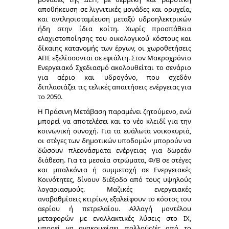
αποθήκευση σε λιγνιτικές μονάδες και ορυχεία,
και αντλησιοταμίευση μεταξύ υδροηλεκτρικών
ήδη στην ίδια κοίτη. Χωρίς προσπάθεια
ελαχιστοποίησης του οικολογικού κόστους και
δίκαιης κατανομής των έργων, οι χωροθετήσεις
ΑΠΕ εξελίσσονται σε εφιάλτη. Στον Μακροχρόνιο
Ενεργειακό Σχεδιασμό ακολουθείται το σενάριο
για αέριο και υδρογόνο, που σχεδόν
διπλασιάζει τις τελικές απαιτήσεις ενέργειας για
το 2050.
Η Πράσινη Μετάβαση παραμένει ζητούμενο, ενώ
μπορεί να αποτελέσει και το νέο κλειδί για την
κοινωνική συνοχή. Για τα ευάλωτα νοικοκυριά,
οι στέγες των δημοτικών υποδομών μπορούν να
δώσουν πλεονάσματα ενέργειας για δωρεάν
διάθεση. Για τα μεσαία στρώματα, Φ/Β σε στέγες
και μπαλκόνια ή συμμετοχή σε Ενεργειακές
Κοινότητες, δίνουν διέξοδο από τους υψηλούς
λογαριασμούς. Μαζικές ενεργειακές
αναβαθμίσεις κτιρίων, εξαλείφουν το κόστος του
αερίου ή πετρελαίου. Αλλαγή μοντέλου
μεταφορών με εναλλακτικές λύσεις στο ΙΧ,
μπορεί να ανακουφίσει πολλούς/ές από το