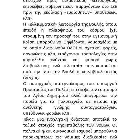
στελεχών προς δικαστικούς λειτουργούς,
επισκέψεις κυβερνητικών παραγόντων στο ΣτΕ
πριν την εκδίκαση «ευαίσθητων» υποθέσεων,
κλπ).
Η
«ελλειμματική» λειτουργία της Βουλής
, όπου,
επειδή η πλειοψηφία του κόσμου έχει
στραμμένη την προσοχή του στην υγειονομική
κρίση, μπορούν να ψηφίζονται νομοσχέδια με
τα οποία διαφωνούν ΟΛΟΙ οι σχετικοί φορείς,
οργανώσεις κλπ, εισάγονται τροπολογίες στην
κυριολεξία «νύχτα» και φυσικά χωρίς
διαβούλευση, ενώ τελευταία ποινικοποιείται
από την ίδια την Βουλή ο κοινοβουλευτικός
έλεγχος.
Ο
αυταρχικός
πατερναλισμός
του υπουργού
Προστασίας του Πολίτη επέτρεψε τον εορτασμό
του Αγίου Δημητρίου αλλά απαγόρευσε την
πορεία για το Πολυτεχνείο, σε πείσμα της
αντίθετης γνώμης συνταγματολόγων,
υπεύθυνων φορέων κλπ.
Τέλος, μια ενοχλητική διάσταση αποτελεί το
ταξικό στοιχείο
της επιβολής των νόμων. Οι
πολιτικά ή/και οικονομικά ισχυροί μπορούν να
παρακάμπτουν τις νόμιμες διαδικασίες ενώ