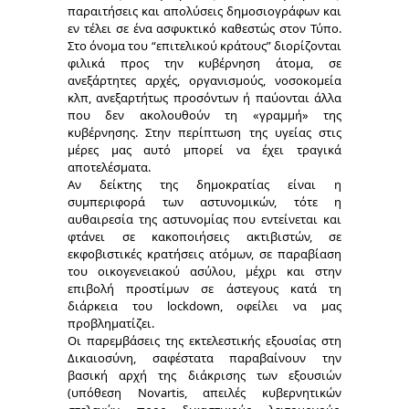
παραιτήσεις και απολύσεις δημοσιογράφων και
εν τέλει σε ένα ασφυκτικό καθεστώς στον Τύπο.
Στο όνομα του “επιτελικού κράτους”
διορίζονται
φιλικά προς την κυβέρνηση άτομα,
σε
ανεξάρτητες αρχές, οργανισμούς, νοσοκομεία
κλπ, ανεξαρτήτως προσόντων ή παύονται άλλα
που δεν ακολουθούν τη «γραμμή» της
κυβέρνησης. Στην περίπτωση της υγείας στις
μέρες μας αυτό μπορεί να έχει τραγικά
αποτελέσματα.
Αν δείκτης της δημοκρατίας είναι η
συμπεριφορά των αστυνομικών, τότε η
αυθαιρεσία της αστυνομίας
που εντείνεται και
φτάνει σε κακοποιήσεις ακτιβιστών, σε
εκφοβιστικές κρατήσεις ατόμων, σε παραβίαση
του οικογενειακού ασύλου, μέχρι και στην
επιβολή προστίμων σε άστεγους κατά τη
διάρκεια του lockdown,
οφείλει να μας
προβληματίζει.
Οι παρεμβάσεις της εκτελεστικής εξουσίας στη
Δικαιοσύνη
, σαφέστατα παραβαίνουν την
βασική αρχή της διάκρισης των εξουσιών
(υπόθεση Novartis, απειλές κυβερνητικών