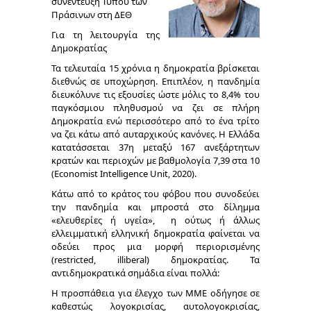
συνέντευξη Τύπου των
Πράσινων στη ΔΕΘ
Για τη λειτουργία της
Δημοκρατίας
Τα τελευταία 15 χρόνια η δημοκρατία βρίσκεται
διεθνώς σε υποχώρηση. Επιπλέον, η πανδημία
διευκόλυνε τις εξουσίες ώστε
μόλις το 8,4% του
παγκόσμιου πληθυσμού να ζει σε πλήρη
Δημοκρατία ενώ περισσότερο από το ένα τρίτο
να ζει κάτω από αυταρχικούς κανόνες. Η Ελλάδα
κατατάσσεται 37
η
μεταξύ 167 ανεξάρτητων
κρατών και περιοχών με βαθμολογία 7,39 στα 10
(Economist Intelligence Unit, 2020).
Κάτω από το κράτος του φόβου που συνοδεύει
την πανδημία και μπροστά στο δίλημμα
«ελευθερίες ή υγεία», η ούτως ή άλλως
ελλειμματική ελληνική δημοκρατία φαίνεται να
οδεύει προς μια μορφή περιορισμένης
(restricted, illiberal) δημοκρατίας. Τα
αντιδημοκρατικά σημάδια είναι πολλά:
Η προσπάθεια για
έλεγχο των ΜΜΕ
οδήγησε σε
καθεστώς λογοκρισίας, αυτολογοκρισίας,