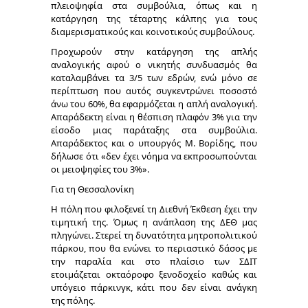
πλειοψηφία στα συμβούλια, όπως και η
κατάργηση της τέταρτης κάλπης για τους
διαμερισματικούς και κοινοτικούς συμβούλους.
Προχωρούν στην κατάργηση της απλής
αναλογικής αφού ο νικητής συνδυασμός θα
καταλαμβάνει τα 3/5 των εδρών, ενώ μόνο σε
περίπτωση που αυτός συγκεντρώνει ποσοστό
άνω του 60%, θα εφαρμόζεται η απλή αναλογική.
Απαράδεκτη είναι η θέσπιση πλαφόν 3% για την
είσοδο μιας παράταξης στα συμβούλια.
Απαράδεκτος και ο υπουργός Μ. Βορίδης, που
δήλωσε ότι «δεν έχει νόημα να εκπροσωπούνται
οι μειοψηφίες του 3%».
Για τη Θεσσαλονίκη
Η πόλη που φιλοξενεί τη Διεθνή Έκθεση έχει την
τιμητική της. Όμως η
ανάπλαση της ΔΕΘ
μας
πληγώνει. Στερεί τη δυνατότητα μητροπολιτικού
πάρκου, που θα ενώνει το περιαστικό δάσος με
την παραλία και στο πλαίσιο των ΣΔΙΤ
ετοιμάζεται οκταόροφο ξενοδοχείο καθώς και
υπόγειο πάρκινγκ, κάτι που δεν είναι ανάγκη
της πόλης.