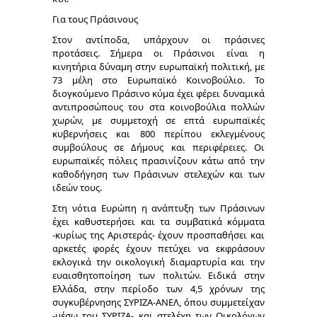
Για τους Πράσινους
Στον αντίποδα, υπάρχουν οι πράσινες
προτάσεις. Σήμερα οι Πράσινοι είναι η
κινητήρια δύναμη στην ευρωπαϊκή πολιτική, με
73 μέλη στο Ευρωπαϊκό Κοινοβούλιο. Το
διογκούμενο Πράσινο κύμα έχει φέρει δυναμικά
αντιπροσώπους του στα κοινοβούλια πολλών
χωρών, με συμμετοχή σε επτά ευρωπαϊκές
κυβερνήσεις και 800 περίπου εκλεγμένους
συμβούλους σε Δήμους και περιφέρειες. Οι
ευρωπαϊκές πόλεις πρασινίζουν κάτω από την
καθοδήγηση των Πράσινων στελεχών και των
ιδεών τους.
Στη νότια Ευρώπη η ανάπτυξη των Πράσινων
έχει καθυστερήσει και τα συμβατικά κόμματα
-κυρίως της Αριστεράς- έχουν προσπαθήσει και
αρκετές φορές έχουν πετύχει να εκφράσουν
εκλογικά την οικολογική διαμαρτυρία και την
ευαισθητοποίηση των πολιτών. Ειδικά στην
Ελλάδα, στην περίοδο των 4,5 χρόνων της
συγκυβέρνησης ΣΥΡΙΖΑ-ΑΝΕΛ, όπου συμμετείχαν
-μέσω του ΣΥΡΙΖΑ- και στελέχη των Οικολόγων