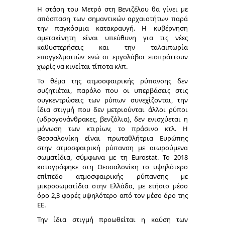
Η στάση του Μετρό στη Βενιζέλου
θα γίνει με
απόσπαση των σημαντικών αρχαιοτήτων παρά
την παγκόσμια κατακραυγή. Η κυβέρνηση
αμετακίνητη είναι υπεύθυνη για τις νέες
καθυστερήσεις και την ταλαιπωρία
επαγγελματιών ενώ οι εργολάβοι εισπράττουν
χωρίς να κινείται τίποτα κλπ.
Το θέμα της
ατμοσφαιρικής ρύπανσης
δεν
συζητιέται, παρόλο που οι
υπερβάσεις στις
συγκεντρώσεις των ρύπων συνεχίζονται, την
ίδια στιγμή που δεν μετριούνται άλλοι ρύποι
(υ
δρογονάνθρακες, βενζόλια), δεν ενισχύεται η
μόνωση των κτιρίων, το πράσινο κτλ. Η
Θεσσαλονίκη είναι πρωταθλήτρια Ευρώπης
στην ατμοσφαιρική ρύπανση με αιωρούμενα
σωματίδια, σύμφωνα με τη Eurostat. Το 2018
καταγράφηκε στη Θεσσαλονίκη το υψηλότερο
επίπεδο ατμοσφαιρικής ρύπανσης με
μικροσωματίδια στην Ελλάδα, με ετήσιο μέσο
όρο 2,3 φορές υψηλότερο από τον μέσο όρο της
ΕΕ.
Την ίδια στιγμή προωθείται η
καύση των