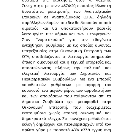
σύστημα της διοίκησης στον ν. 4623/19.
Συνεχίστηκε με τον ν. 4674/20, ο οποίος έδωσε τη
δυνατότητα μετατροπής των Αναπτυξιακών
Εταιρειών σε Αναπτυξιακούς Ο.Τ.Α., δηλαδή
παράλληλων δομών που δεν θα διοικούνται από
αιρετούς και θα υποκαταστήσουν βασικές
λειτουργίες των Δήμων και των Περιφερειών.
Στον “νόμο-σκούπα” για την ιθαγένεια
εντάχθηκαν ρυθμίσεις με τις οποίες δίνονται
υπερεξουσίες στην Οικονομική Επιτροπή των
ΟΤΑ, υποβιβάζοντας τη λειτουργία υπηρεσιών
όπως η οικονομική και η τεχνική υπηρεσία και
αποστεώνοντας πλήρως την πολιτική και
ελεγκτική λειτουργία των Δημοτικών και
Περιφερειακών Συμβουλίων. Με ένα μπαράζ
νομοθετικών ρυθμίσεων, µε αφορμή τον
κορονοϊό, ένα μεγάλο μέρος των αρμοδιοτήτων
και των αποφάσεων που παίρνονταν απ’ τα
Δημοτικά Συμβούλια έχει μεταφερθεί στην
Οικονομική Επιτροπή, που διαχειρίζεται
εκατομμύρια χωρίς επαρκή οικονομικό και
δημοκρατικό έλεγχο. Στη συνέχεια μεθοδεύεται
εκλογή δημάρχων και περιφερειαρχών από τον
πρώτο γύρο με ποσοστό 43% αλλά εγγυημένη