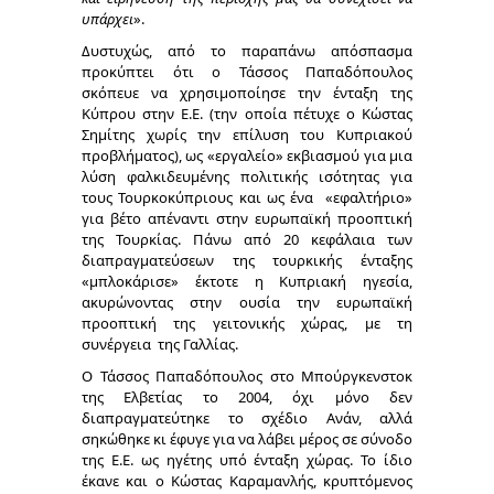
υπάρχει
».
Δυστυχώς, από το παραπάνω απόσπασμα
προκύπτει ότι ο Τάσσος Παπαδόπουλος
σκόπευε να χρησιμοποίησε την ένταξη της
Κύπρου στην Ε.Ε. (την οποία πέτυχε ο Κώστας
Σημίτης χωρίς την επίλυση του Κυπριακού
προβλήματος), ως «εργαλείο» εκβιασμού για μια
λύση φαλκιδευμένης πολιτικής ισότητας για
τους Τουρκοκύπριους και ως ένα «εφαλτήριο»
για βέτο απέναντι στην ευρωπαϊκή προοπτική
της Τουρκίας. Πάνω από 20 κεφάλαια των
διαπραγματεύσεων της τουρκικής ένταξης
«μπλοκάρισε» έκτοτε η Κυπριακή ηγεσία,
ακυρώνοντας στην ουσία την ευρωπαϊκή
προοπτική της γειτονικής χώρας, με τη
συνέργεια της Γαλλίας.
Ο Τάσσος Παπαδόπουλος στο Μπούργκενστοκ
της Ελβετίας το 2004, όχι μόνο δεν
διαπραγματεύτηκε το σχέδιο Ανάν, αλλά
σηκώθηκε κι έφυγε για να λάβει μέρος σε σύνοδο
της Ε.Ε. ως ηγέτης υπό ένταξη χώρας. Το ίδιο
έκανε και ο Κώστας Καραμανλής, κρυπτόμενος