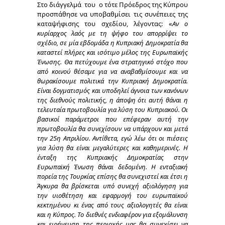
Στο διάγγελμά του ο τότε Πρόεδρος της Κύπρου
προσπάθησε να υποβαθμίσει τις συνέπειες της
καταψήφισης του σχεδίου, λέγοντας: «
Αν ο
κυρίαρχος λαός με τη ψήφο του απορρίψει το
σχέδιο, σε μία εβδομάδα η Κυπριακή Δημοκρατία θα
καταστεί πλήρες και ισότιμο μέλος της Ευρωπαϊκής
Ένωσης. Θα πετύχουμε ένα στρατηγικό στόχο που
από κοινού θέσαμε για να αναβαθμίσουμε και να
θωρακίσουμε πολιτικά την Κυπριακή Δημοκρατία.
Είναι δογματισμός και υποδηλεί άγνοια των κανόνων
της διεθνούς πολιτικής, η άποψη ότι αυτή θάναι η
τελευταία πρωτοβουλία για λύση του Κυπριακού. Οι
βασικοί παράμετροι που επέφεραν αυτή την
πρωτοβουλία θα συνεχίσουν να υπάρχουν και μετά
την 25η Απριλίου. Αντίθετα, εγώ λέω ότι οι πιέσεις
για λύση θα είναι μεγαλύτερες και καθημερινές. Η
ένταξη της Κυπριακής Δημοκρατίας στην
Ευρωπαϊκή Ένωση θάναι δεδομένη. Η ενταξιακή
πορεία της Τουρκίας επίσης θα συνεχιστεί και έτσι η
Άγκυρα θα βρίσκεται υπό συνεχή αξιολόγηση για
την υιοθέτηση και εφαρμογή του ευρωπαϊκού
κεκτημένου κι ένας από τους αξιολογητές θα είναι
και η Κύπρος. Το διεθνές ενδιαφέρον για εξομάλυνση
και ειρήνευση της περιοχής μας θα συνεχίσει να