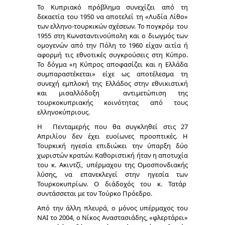
Το Κυπριακό πρόβλημα συνεχίζει από τη
δεκαετία του 1950 να αποτελεί τη «Λυδία Λίθο»
των ελληνο-τουρκικών σχέσεων. Το πογκρόμ του
1955 στη Κωνσταντινούπολη και ο διωγμός των
ομογενών από την Πόλη το 1960 είχαν αιτία ή
αφορμή τις εθνοτικές συγκρούσεις στη Κύπρο.
Το δόγμα «η Κύπρος αποφασίζει και η Ελλάδα
συμπαραστέκεται» είχε ως αποτέλεσμα τη
συνεχή εμπλοκή της Ελλάδος στην εθνικιστική
και μισαλλόδοξη αντιμετώπιση της
τουρκοκυπριακής κοινότητας από τους
ελληνοκύπριους.
Η Πενταμερής που θα συγκληθεί στις 27
Απριλίου δεν έχει ευοίωνες προοπτικές. Η
Τουρκική ηγεσία επιδιώκει την ύπαρξη δύο
χωριστών κρατών. Καθοριστική ήταν η αποτυχία
του κ. Ακιντζί, υπέρμαχου της Ομοσπονδιακής
λύσης, να επανεκλεγεί στην ηγεσία των
Τουρκοκυπρίων. Ο διάδοχός του κ. Τατάρ
συντάσσεται με τον Τούρκο Πρόεδρο.
Από την άλλη πλευρά, ο μόνος υπέρμαχος του
ΝΑΙ το 2004, ο Νίκος Αναστασιάδης, «φλερτάρει»