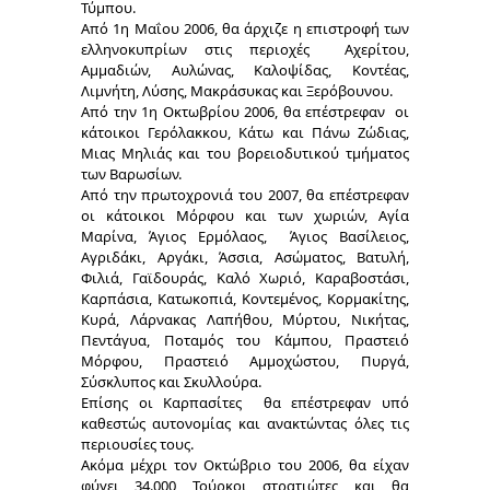
Τύμπου.
Από 1η Μαΐου 2006, θα άρχιζε η επιστροφή των
ελληνοκυπρίων στις περιοχές Αχερίτου,
Αμμαδιών, Αυλώνας, Καλοψίδας, Κοντέας,
Λιμνήτη, Λύσης, Μακράσυκας και Ξερόβουνου.
Από την 1η Οκτωβρίου 2006, θα επέστρεφαν οι
κάτοικοι Γερόλακκου, Κάτω και Πάνω Ζώδιας,
Μιας Μηλιάς και του βορειοδυτικού τμήματος
των Βαρωσίων.
Από την πρωτοχρονιά του 2007, θα επέστρεφαν
οι κάτοικοι Μόρφου και των χωριών, Αγία
Μαρίνα, Άγιος Ερμόλαος, Άγιος Βασίλειος,
Αγριδάκι, Αργάκι, Άσσια, Ασώματος, Βατυλή,
Φιλιά, Γαϊδουράς, Καλό Χωριό, Καραβοστάσι,
Καρπάσια, Κατωκοπιά, Κοντεμένος, Κορμακίτης,
Κυρά, Λάρνακας Λαπήθου, Μύρτου, Νικήτας,
Πεντάγυα, Ποταμός του Κάμπου, Πραστειό
Μόρφου, Πραστειό Αμμοχώστου, Πυργά,
Σύσκλυπος και Σκυλλούρα.
Επίσης οι Καρπασίτες θα επέστρεφαν υπό
καθεστώς αυτονομίας και ανακτώντας όλες τις
περιουσίες τους.
Ακόμα μέχρι τον Οκτώβριο του 2006, θα είχαν
φύγει 34.000 Τούρκοι στρατιώτες και θα