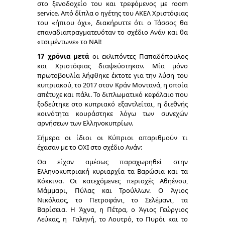
στο ξενοδοχείο του και τρεφόμενος με room
service. Από δίπλα ο ηγέτης του ΑΚΕΛ Χριστόφιας
του «ήπιου όχι», διακήρυττε ότι ο Τάσσος θα
επαναδιαπραγματευόταν το σχέδιο Ανάν και θα
«τσιμέντωνε» το ΝΑΙ!
17 χρόνια μετά
οι εκλιπόντες Παπαδόπουλος
και Χριστόφιας διαψεύστηκαν. Μία μόνο
πρωτοβουλία λήφθηκε έκτοτε για την λύση του
κυπριακού, το 2017 στον Κράν Μοντανά, η οποία
απέτυχε και πάλι. Το διπλωματικό κεφάλαιο που
ξοδεύτηκε στο κυπριακό εξαντλείται, η διεθνής
κοινότητα κουράστηκε λόγω των συνεχών
αρνήσεων των Ελληνοκυπρίων.
Σήμερα οι ίδιοι οι Κύπριοι απαριθμούν τι
έχασαν με το ΟΧΙ στο σχέδιο Ανάν:
Θα είχαν αμέσως παραχωρηθεί στην
Ελληνοκυπριακή κυριαρχία τα Βαρώσια και τα
Κόκκινα. Οι κατεχόμενες περιοχές Αθηένου,
Μάμμαρι, Πύλας και Τρούλλων. Ο Άγιος
Νικόλαος, το Πετροφάνι, το Σελέμανι, τα
Βαρίσεια. Η Άχνα, η Πέτρα, ο Άγιος Γεώργιος
Λεύκας, η Γαληνή, το Λουτρό, το Πυρόι και το