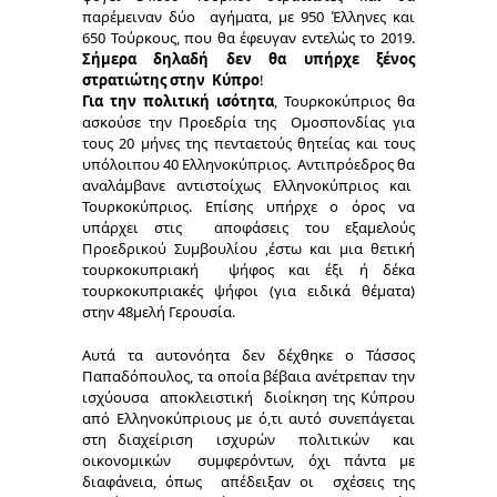
παρέμειναν δύο αγήματα, με 950 Έλληνες και
650 Τούρκους, που θα έφευγαν εντελώς το 2019.
Σήμερα δηλαδή δεν θα υπήρχε ξένος
στρατιώτης στην Κύπρο
!
Για την πολιτική ισότητα
, Τουρκοκύπριος θα
ασκούσε την Προεδρία της Ομοσπονδίας για
τους 20 μήνες της πενταετούς θητείας και τους
υπόλοιπου 40 Ελληνοκύπριος. Αντιπρόεδρος θα
αναλάμβανε αντιστοίχως Ελληνοκύπριος και
Τουρκοκύπριος. Επίσης υπήρχε ο όρος να
υπάρχει στις αποφάσεις του εξαμελούς
Προεδρικού Συμβουλίου ,έστω και μια θετική
τουρκοκυπριακή ψήφος και έξι ή δέκα
τουρκοκυπριακές ψήφοι (για ειδικά θέματα)
στην 48μελή Γερουσία.
Αυτά τα αυτονόητα δεν δέχθηκε ο Τάσσος
Παπαδόπουλος, τα οποία βέβαια ανέτρεπαν την
ισχύουσα αποκλειστική διοίκηση της Κύπρου
από Ελληνοκύπριους με ό,τι αυτό συνεπάγεται
στη διαχείριση ισχυρών πολιτικών και
οικονομικών συμφερόντων, όχι πάντα με
διαφάνεια, όπως απέδειξαν οι σχέσεις της