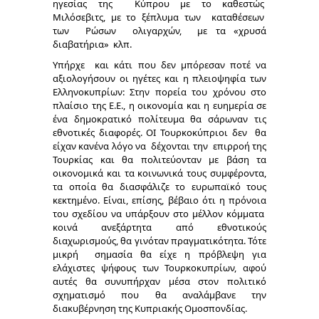
ηγεσίας της Κύπρου με το καθεστώς
Μιλόσεβιτς, με το ξέπλυμα των καταθέσεων
των Ρώσων ολιγαρχών, με τα «χρυσά
διαβατήρια» κλπ.
Υπήρχε και κάτι που δεν μπόρεσαν ποτέ να
αξιολογήσουν οι ηγέτες και η πλειοψηφία των
Ελληνοκυπρίων: Στην πορεία του χρόνου στο
πλαίσιο της Ε.Ε., η οικονομία και η ευημερία σε
ένα δημοκρατικό πολίτευμα θα σάρωναν τις
εθνοτικές διαφορές. ΟΙ Τουρκοκύπριοι δεν θα
είχαν κανένα λόγο να δέχονται την επιρροή της
Τουρκίας και θα πολιτεύονταν με βάση τα
οικονομικά και τα κοινωνικά τους συμφέροντα,
τα οποία θα διασφάλιζε το ευρωπαϊκό τους
κεκτημένο. Είναι, επίσης, βέβαιο ότι η πρόνοια
του σχεδίου να υπάρξουν στο μέλλον κόμματα
κοινά ανεξάρτητα από εθνοτικούς
διαχωρισμούς, θα γινόταν πραγματικότητα. Τότε
μικρή σημασία θα είχε η πρόβλεψη για
ελάχιστες ψήφους των Τουρκοκυπρίων, αφού
αυτές θα συνυπήρχαν μέσα στον πολιτικό
σχηματισμό που θα αναλάμβανε την
διακυβέρνηση της Κυπριακής Ομοσπονδίας.