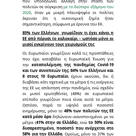
που υποδηλώνει αλλαγή στην στάση των
πολιτών σε σύγκριση
με το δεύτερο εξάμηνο του
2020
, όταν με μικρή πλειοψηφία οι πολίτες
έκριναν ότι η οικονομική ζημία ήταν
σημαντικότερη, σύμφωνα με έρευνα του ΕΚ.
85% των Ελλήνων γνωρίζουν τι έχει κάνει η
ΕΕ από πέρυσι το καλοκαίρι – ωστόσο μόνο οι
μισοί εγκρίνουν τους χειρισμούς της
Οι Ευρωπαίοι γνωρίζουν καλά τις προσπάθειες
που έχει καταβάλει η Ευρωπαϊκή Ένωση για
την
καταπολέμηση της πανδημίας
C
ovid-19
και των συνεπειών της: 84% των Ελλήνων και
8 στους 10 Ευρωπαίοι
έχουν ακούσει, δει ή
διαβάσει κάτι σχετικά με τα μέτρα ή τις ενέργειες
της ΕΕ ως απάντηση στην πανδημία, ενώ σχεδόν
οι μισοί ερωτηθέντες (48%) σε ευρωπαϊκό
επίπεδο γνωρίζουν ποια είναι αυτά τα μέτρα.
Ωστόσο, παρά το υψηλό αυτό ποσοστό
ενημέρωσης, μόνο το
48% των πολιτών της ΕΕ
κατά μέσο όρο
δηλώνουν ικανοποιημένοι με τα
μέτρα (
41% στην σε Ελλάδα
), ενώ
το 50% είναι
δυσαρεστημένο, ποσοστό που ανέρχεται στο
58% για την Ελλάδα
. Ομοίως, μόνο το 37% των