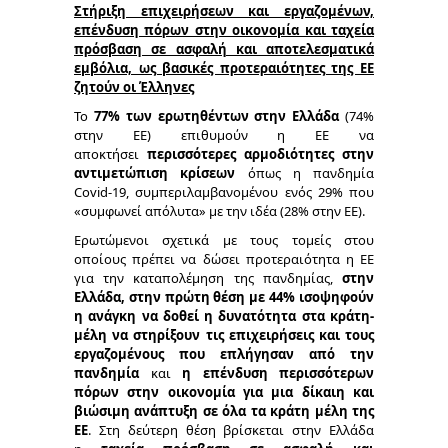
Στήριξη επιχειρήσεων και εργαζομένων,
επένδυση πόρων στην οικονομία και ταχεία
πρόσβαση σε ασφαλή και αποτελεσματικά
εμβόλια, ως βασικές προτεραιότητες της ΕΕ
ζητούν οι Έλληνες
Το
77% των ερωτηθέντων στην Ελλάδα
(74%
στην ΕΕ) επιθυμούν η ΕΕ να
αποκτήσει
περισσότερες αρμοδιότητες στην
αντιμετώπιση κρίσεων
όπως η πανδημία
Covid-19, συμπεριλαμβανομένου ενός 29% που
«συμφωνεί απόλυτα» με την ιδέα (28% στην ΕΕ).
Ερωτώμενοι σχετικά με τους τομείς στου
οποίους πρέπει να δώσει προτεραιότητα η ΕΕ
για την καταπολέμηση της πανδημίας,
στην
Ελλάδα, στην πρώτη θέση με 44% ισοψηφούν
η ανάγκη να δοθεί η δυνατότητα στα κράτη-
μέλη να στηρίξουν τις επιχειρήσεις και τους
εργαζομένους που επλήγησαν από την
πανδημία
και
η επένδυση περισσότερων
πόρων στην οικονομία για μια δίκαιη και
βιώσιμη ανάπτυξη σε όλα τα κράτη μέλη της
ΕΕ
. Στη δεύτερη θέση βρίσκεται στην Ελλάδα