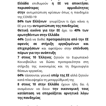
Ελλάδα
επιθυμούν
η ΕΕ να αποκτήσει
περισσότερες αρμοδιότητες
στην
αντιμετώπιση κρίσεων όπως η πανδημία
της COVID-19
84% των Ελλήνων
γνωρίζουν τι έχει κάνει η
ΕΕ
για την
αντιμετώπιση της πανδημίας
Θετική εικόνα για την ΕΕ
έχει το
40% των
ερωτηθέντων στην Ελλάδα
44%
ζητά να δοθεί
προτεραιότητα από την ΕΕ
αφενός σε στήριξη εργαζομένων
και
επιχειρήσεων
και αφετέρου στην
επένδυση
πόρων για την ανάπτυξη
7 στους 10 Έλληνες
ζητούν το Ευρωπαϊκό
Κοινοβούλιο να δώσει προτεραιότητα στη
στήριξη της οικονομίας και τη δημιουργία
θέσεων εργασίας.
64%
τάσσονται γενικά
υπέρ της ΕΕ
αλλά ζητούν
κατά πλειοψηφία τη μεταρρύθμισή της
8 στους 10 στην Ελλάδα
έχουν ήδη δει ή
αναμένουν να δουν
την οικονομική τους
κατάσταση να επηρεάζεται αρνητικά λόγω
της πανδημίας