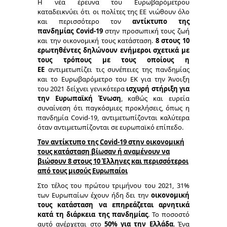
Η νέα έρευνα του Ευρωβαρόμετρου
καταδεικνύει ότι οι πολίτες της ΕΕ νιώθουν όλο
και περισσότερο τον
αντίκτυπο της
πανδημίας
C
ovid-19
στην προσωπική τους ζωή
και την οικονομική τους κατάσταση.
8 στους 10
ερωτηθέντες δηλώνουν ενήμεροι σχετικά με
τους τρόπους με τους οποίους η
ΕΕ
αντιμετωπίζει τις συνέπειες της πανδημίας
και το Ευρωβαρόμετρο του ΕΚ για την Άνοιξη
του 2021 δείχνει γενικότερα
ισχυρή στήριξη για
την Ευρωπαϊκή Ένωση
, καθώς και ευρεία
συναίνεση ότι παγκόσμιες προκλήσεις, όπως η
πανδημία Covid-19, αντιμετωπίζονται καλύτερα
όταν αντιμετωπίζονται σε ευρωπαϊκό επίπεδο.
Τον αντίκτυπο της
C
ovid-19 στην οικονομική
τους κατάσταση βίωσαν ή αναμένουν να
βιώσουν 8 στους 10 Έλληνες και περισσότεροι
από τους μισούς Ευρωπαίοι
Στο τέλος του πρώτου τριμήνου του 2021, 31%
των Ευρωπαίων έχουν ήδη δει την
οικονομική
τους κατάσταση να επηρεάζεται αρνητικά
κατά τη διάρκεια της πανδημίας
. Το ποσοστό
αυτό ανέρχεται στο
50% για την Ελλάδα
. Ένα