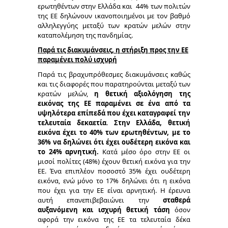
ερωτηθέντων στην Ελλάδα και 44% των πολιτών
της ΕΕ δηλώνουν ικανοποιημένοι με τον βαθμό
αλληλεγγύης μεταξύ των κρατών μελών στην
καταπολέμηση της πανδημίας.
Παρά τις διακυμάνσεις, η στήριξη προς την ΕΕ
παραμένει πολύ ισχυρή
Παρά τις βραχυπρόθεσμες διακυμάνσεις καθώς
και τις διαφορές που παρατηρούνται μεταξύ των
κρατών μελών,
η θετική αξιολόγηση της
εικόνας της ΕΕ παραμένει σε ένα από τα
υψηλότερα επίπεδά που έχει καταγραφεί την
τελευταία δεκαετία
.
Στην Ελλάδα, θετική
εικόνα έχει το 40% των ερωτηθέντων, με το
36% να δηλώνει ότι έχει ουδέτερη εικόνα και
το 24% αρνητική.
Κατά μέσο όρο στην ΕΕ οι
μισοί πολίτες (48%) έχουν θετική εικόνα για την
ΕΕ. Ένα επιπλέον ποσοστό 35% έχει ουδέτερη
εικόνα, ενώ μόνο το 17% δηλώνει ότι η εικόνα
που έχει για την ΕΕ είναι αρνητική. Η έρευνα
αυτή επανεπιβεβαιώνει την
σταθερά
αυξανόμενη και ισχυρή θετική τάση
όσον
αφορά την εικόνα της ΕΕ τα τελευταία δέκα