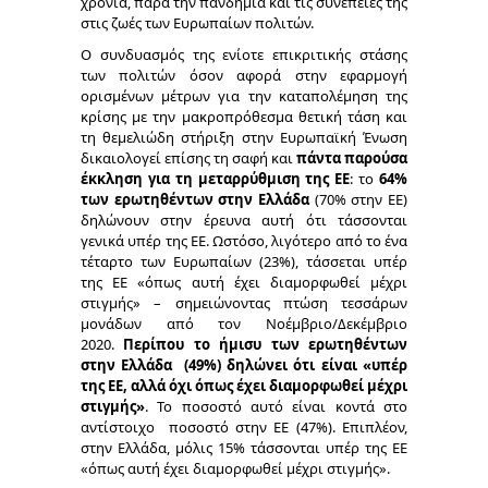
χρόνια, παρά την πανδημία και τις συνέπειές της
στις ζωές των Ευρωπαίων πολιτών.
Ο συνδυασμός της ενίοτε επικριτικής στάσης
των πολιτών όσον αφορά στην εφαρμογή
ορισμένων μέτρων για την καταπολέμηση της
κρίσης με την μακροπρόθεσμα θετική τάση και
τη θεμελιώδη στήριξη στην Ευρωπαϊκή Ένωση
δικαιολογεί επίσης τη σαφή και
πάντα παρούσα
έκκληση για τη μεταρρύθμιση της ΕΕ
: το
64%
των ερωτηθέντων στην Ελλάδα
(70% στην ΕΕ)
δηλώνουν στην έρευνα αυτή ότι τάσσονται
γενικά υπέρ της ΕΕ. Ωστόσο, λιγότερο από το ένα
τέταρτο των Ευρωπαίων (23%), τάσσεται υπέρ
της ΕΕ «όπως αυτή έχει διαμορφωθεί μέχρι
στιγμής» – σημειώνοντας πτώση τεσσάρων
μονάδων από τον Νοέμβριο/Δεκέμβριο
2020.
Περίπου το ήμισυ των ερωτηθέντων
στην Ελλάδα (49%) δηλώνει ότι είναι «υπέρ
της ΕΕ, αλλά όχι όπως έχει διαμορφωθεί μέχρι
στιγμής»
. Το ποσοστό αυτό είναι κοντά στο
αντίστοιχο ποσοστό στην ΕΕ (47%). Επιπλέον,
στην Ελλάδα, μόλις 15% τάσσονται υπέρ της ΕΕ
«όπως αυτή έχει διαμορφωθεί μέχρι στιγμής».