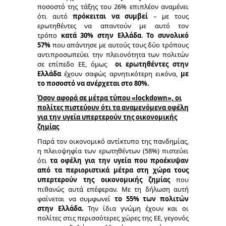
ποσοστό της τάξης του 26% επιπλέον αναμένει
ότι αυτό
πρόκειται να συμβεί
– με τους
ερωτηθέντες να απαντούν με αυτό τον
τρόπο
κατά 30% στην Ελλάδα
.
Το συνολικό
57%
που απάντησε με αυτούς τους δύο τρόπους
αντιπροσωπεύει την πλειονότητα των πολιτών
σε επίπεδο ΕΕ, όμως
οι ερωτηθέντες στην
Ελλάδα
έχουν σαφώς αρνητικότερη εικόνα,
με
το ποσοστό να ανέρχεται στο 80%.
Όσον αφορά σε μέτρα τύπου «
lockdown
», οι
πολίτες πιστεύουν ότι τα αναμενόμενα οφέλη
για την υγεία υπερτερούν της οικονομικής
ζημίας
Παρά τον οικονομικό αντίκτυπο της πανδημίας,
η πλειοψηφία των ερωτηθέντων (58%) πιστεύει
ότι
τα οφέλη για την υγεία που προέκυψαν
από τα περιοριστικά μέτρα στη χώρα τους
υπερτερούν της οικονομικής ζημίας
που
πιθανώς αυτά επέφεραν. Με τη δήλωση αυτή
φαίνεται να συμφωνεί
το 55% των πολιτών
στην Ελλάδα.
Την ίδια γνώμη έχουν και οι
πολίτες στις περισσότερες χώρες της ΕΕ, γεγονός