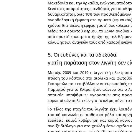
Μακεδονία και την Αρκαδία, ενώ χρηματοδοτού
Κενό στις απαραίτητες επενδύσεις για αποθήκ
δυναμικότητα μόλις 10% των προβλεπόμενων
Ανορθολογική έμφαση στο ορυκτό («φυσικό»)
χρόνια. Επιπλέον, η έμφαση αυτή δυσκολεύει 
Μέσω του ορυκτού αερίου, το ΣΔΑΜ ανοίγει 
από ορυκτά καύσιμα: στήριξη της τηλεθέρμαν
κάλυψης των αναγκών τους από καθαρή ενέργε
5. Οι ευθύνες και τα αδιέξοδα:
γιατί η παράταση στον λιγνίτη δεν εί
Μεταξύ 2009 και 2019 η λιγνιτική ηλεκτροπ
πτώση του κόστους στα αιολικά και φωτοβο
Εκπομπών που επιβάλλουν οι ευρωπαϊκές πολ
Παρισιού για το Κλίμα, ήταν φανερό ότι ο λ
απουσία υποψήφιων αγοραστών στις προσπ
ευρωπαϊκών πολιτικών για το κλίμα, κάνει το 
Το τέλος της εποχής του λιγνίτη έχει λοιπό
τοπική κοινωνία σε παθητικό ρόλο και αρνή
εξελίξεις, καμιά κυβέρνηση και καμιά κοιν
άνοιξε διάλογο για στοιχειώδη έστω σχέδια 
τοπικό επίπεδο, όσες φωνές έθεταν το ζήτη