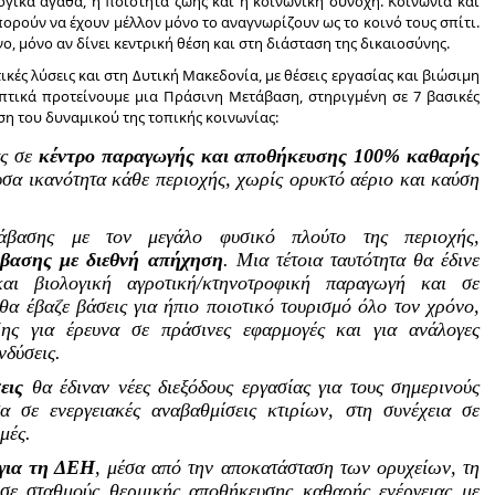
ογικά αγαθά, η ποιότητα ζωής και η κοινωνική συνοχή. Κοινωνία και
πορούν να έχουν μέλλον μόνο το αναγνωρίζουν ως το κοινό τους σπίτι.
ο, μόνο αν δίνει κεντρική θέση και στη διάσταση της δικαιοσύνης.
κές λύσεις και στη Δυτική Μακεδονία, με θέσεις εργασίας και βιώσιμη
οπτικά προτείνουμε μια Πράσινη Μετάβαση, στηριγμένη σε 7 βασικές
η του δυναμικού της τοπικής κοινωνίας:
ας σε
κέντρο παραγωγής και αποθήκευσης 100% καθαρής
υσα ικανότητα κάθε περιοχής, χωρίς ορυκτό αέριο και καύση
τάβασης με τον μεγάλο φυσικό πλούτο της περιοχής,
βασης με διεθνή απήχηση
. Μια τέτοια ταυτότητα θα έδινε
αι βιολογική αγροτική/κτηνοτροφική παραγωγή και σε
θα έβαζε βάσεις για ήπιο ποιοτικό τουρισμό όλο τον χρόνο,
ης για έρευνα σε πράσινες εφαρμογές και για ανάλογες
νδύσεις.
εις
θα έδιναν νέες διεξόδους εργασίας για τους σημερινούς
σα σε ενεργειακές αναβαθμίσεις κτιρίων, στη συνέχεια σε
μές.
για τη ΔΕΗ
, μέσα από την αποκατάσταση των ορυχείων, τη
 σε σταθμούς θερμικής αποθήκευσης καθαρής ενέργειας με