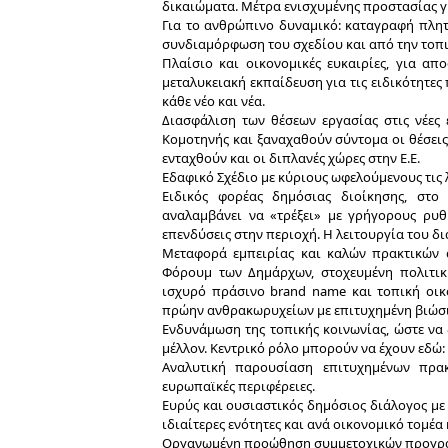
δικαιώματα. Μέτρα ενισχυμένης προστασίας γι
Για το ανθρώπινο δυναμικό: καταγραφή πληττ
συνδιαμόρφωση του σχεδίου και από την τοπι
Πλαίσιο και οικονομικές ευκαιρίες, για α
μεταλυκειακή εκπαίδευση για τις ειδικότητες
κάθε νέο και νέα.
Διασφάλιση των θέσεων εργασίας στις νέες 
Κομοτηνής και ξαναχαθούν σύντομα οι θέσεις
ενταχθούν και οι διπλανές χώρες στην Ε.Ε.
Εδαφικό Σχέδιο με κύριους ωφελούμενους τις λ
Ειδικός φορέας δημόσιας διοίκησης, στο
αναλαμβάνει να «τρέξει» με γρήγορους ρυθ
επενδύσεις στην περιοχή. Η λειτουργία του δ
Μεταφορά εμπειρίας και καλών πρακτικών 
Φόρουμ των Δημάρχων, στοχευμένη πολιτικ
ισχυρό πράσινο brand name και τοπική οικ
πρώην ανθρακωρυχείων με επιτυχημένη βιώσ
Ενδυνάμωση της τοπικής κοινωνίας, ώστε να 
μέλλον. Κεντρικό ρόλο μπορούν να έχουν εδώ:
Αναλυτική παρουσίαση επιτυχημένων πρακ
ευρωπαϊκές περιφέρειες.
Ευρύς και ουσιαστικός δημόσιος διάλογος με τ
ιδιαίτερες ενότητες και ανά οικονομικό τομέα 
Οργανωμένη προώθηση συμμετοχικών προγραμ