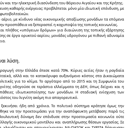
ν και την ηλεκτρική διασύνδεση του Βόρειου Αιγαίου και της Κρήτης.
ευση καθαρής ενέργειας: προβλέπεται μόνο μία ιδιωτική επένδυση, με
 φωτοβολταϊκών.
 αέριο, με κίνδυνο νέας οικονομικής απαξίωσης μονάδων τα επόμενα
την προσπάθεια να ξεπεραστεί η καχυποψία της τοπικής κοινωνίας.
και πλήθος «υπόγειων δρόμων» για διαιώνιση της τοπικής εξάρτησης
σης σε έργα ορυκτού αερίου, μονάδες υδρογόνου με πιθανή αδυναμία
ια.
ναι λύση.
αραγωγή στην Ελλάδα έπεσε κατά 70%. Κύριες αιτίες ήταν η ραγδαία
λταϊκά, αλλά και το κατακόρυφα αυξανόμενο κόστος στα Δικαιώματα
ιτικές για το κλίμα. Το αργότερο από το 2015 και τη Συμφωνία του
ιγνίτης οδηγούσε σε τεράστια ελλείμματα τη ΔΕΗ, όπως δείχνει και η
άθειες ιδιωτικοποίησης των μονάδων. Η σταδιακή ενίσχυση των
κόστος του λιγνίτη ακόμη πιο απαγορευτικό.
ν ξεκινήσει ήδη από χρόνια. Το πολιτικό σύστημα κράτησε όμως την
θηκε να την προετοιμάσει για την αναπόφευκτη μετάβαση: παρά τις
οβουλευτική δύναμη δεν επένδυσε στην προετοιμασία κοινωνία ούτε
αλλαγής οικονομικού μοντέλου και αναπλήρωσης θέσεων εργασίας. Σε
μα, χλευάζονταν και απομονώνονταν. ΝΔ-ΠΑΣΟΚ και ΣΥΡΙΖΑ δέσμευσαν