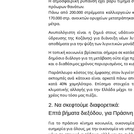
Η ατμοσφαιρική ρύπανση έχει βαρύ τίμημα στ
πρόωρων θανάτων.
Πάνω από 200.000 στρέμματα καλλιεργειών κ
170.000 στρ. ανοικτών ορυχείων μετατράπηκα
μέτρα.
Ανυπολόγιστη είναι η ζημιά στους υδάτιν
ύδρευσης της Κοζάνης) για διάνοιξη νέων λ
αποθέματα για την ψύξη των λιγνιτικών μονά
Η τοπική κοινωνία βρίσκεται σήμερα σε κατάσ
δημόσιο διάλογο για τη μετάβαση ούτε είχε πρ
και ο διαθέσιμος χρόνος περιορισμένος, το κυ
Παράπλευρο κόστος της έμφασης στον λιγνίτη,
εκπομπές ανά κάτοικο είναι αρκετά πάνω από
κατά 40% χαμηλότερο. Επίσημα στοιχεία τ
κλιματικής αλλαγής για την Ελλάδα μέχρι το
χρέος που τόσο μας πιέζει.
2. Να σκεφτούμε διαφορετικά:
Επτά βήματα διεξόδου, για Πράσιν
Για το πράσινο κίνημα κοινωνία, οικονομία
ευημερία για όλους, με την οικονομία να υπηρ