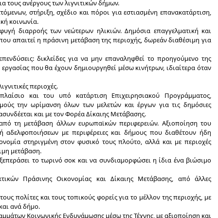
α τους ανέργους των λιγνιτικών δήμων.
όμενων, στήριξη, σχέδιο και πόροι για εστιασμένη επανακατάρτιση,
κή κοινωνία.
ποφυγή διαρροής των νεώτερων ηλικιών. Δημόσια επαγγελματική και
 που απαιτεί η πράσινη μετάβαση της περιοχής, δωρεάν διαθέσιμη για
επενδύσεις: δικλείδες για να μην επαναληφθεί το προηγούμενο της
 εργασίας που θα έχουν δημιουργηθεί μέσω κινήτρων, ιδιαίτερα όταν
ιγνιτικές περιοχές.
 πλαίσιο και του υπό κατάρτιση Επιχειρησιακού Προγράμματος,
μούς την ωρίμανση όλων των μελετών και έργων για τις δημόσιες
ιασυνδέεται και με τον Φορέα Δίκαιης Μετάβασης.
από τη μετάβαση άλλων ευρωπαϊκών περιφερειών. Αξιοποίηση του
ή αδελφοποιήσεων με περιφέρειες και δήμους που διαθέτουν ήδη
ονομία στηριγμένη στον φυσικό τους πλούτο, αλλά και με περιοχές
ιμη μετάβαση.
ξεπεράσει το τωρινό σοκ και να συνδιαμορφώσει η ίδια ένα βιώσιμο
τικών Πράσινης Οικονομίας και Δίκαιης Μετάβασης, από άλλες
ους πολίτες και τους τοπικούς φορείς για το μέλλον της περιοχής, με
και ανά δήμο.
μάτων Κοινωνικής Ενδυνάμωσης μέσω της Τέχνης, με αξιοποίηση και