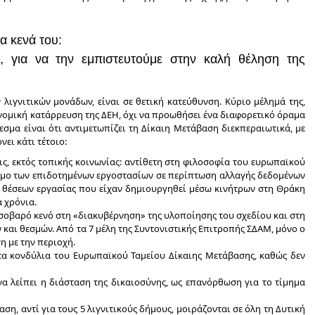
να κενά του:
ή, για να την εμπιστευτούμε στην καλή θέληση της
λιγνιτικών μονάδων, είναι σε θετική κατεύθυνση. Κύριο μέλημά της,
ονομική κατάρρευση της ΔΕΗ, όχι να προωθήσει ένα διαφορετικό όραμα
εσμα είναι ότι αντιμετωπίζει τη Δίκαιη Μετάβαση διεκπεραιωτικά, με
νει κάτι τέτοιο:
ις, εκτός τοπικής κοινωνίας: αντίθετη στη φιλοσοφία του ευρωπαϊκού
σιμο των επιδοτημένων εργοστασίων σε περίπτωση αλλαγής δεδομένων
ων θέσεων εργασίας που είχαν δημιουργηθεί μέσω κινήτρων στη Θράκη
α χρόνια.
 σοβαρό κενό στη «διακυβέρνηση» της υλοποίησης του σχεδίου και στη
και θεσμών. Από τα 7 μέλη της Συντονιστικής Επιτροπής ΣΔΑΜ, μόνο ο
η με την περιοχή.
στα κονδύλια του Ευρωπαϊκού Ταμείου Δίκαιης Μετάβασης, καθώς δεν
α λείπει η διάσταση της δικαιοσύνης, ως επανόρθωση για το τίμημα
ση, αντί για τους 5 λιγνιτικούς δήμους, μοιράζονται σε όλη τη Δυτική