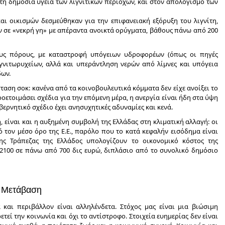
η δημόσια υγεία των λιγνιτικών περιοχών, και στον απολογισμό των
αι οικισμών δεσμεύθηκαν για την επιφανειακή εξόρυξη του λιγνίτη,
ν σε «νεκρή γη» με απέραντα ανοικτά ορύγματα, βάθους πάνω από 200
ους πόρους, με καταστροφή υπόγειων υδροφορέων (όπως οι πηγές
ιγνιτωρυχείων, αλλά και υπεράντληση νερών από λίμνες και υπόγεια
δων.
ταση σοκ: κανένα από τα κοινοβουλευτικά κόμματα δεν είχε ανοίξει το
οετοιμάσει σχέδια για την επόμενη μέρα, η ανεργία είναι ήδη στα ύψη
βερνητικό σχέδιο έχει ανησυχητικές αδυναμίες και κενά.
 είναι και η αυξημένη συμβολή της Ελλάδας στη κλιματική αλλαγή: οι
 τον μέσο όρο της Ε.Ε., παρόλο που το κατά κεφαλήν εισόδημα είναι
ης Τράπεζας της Ελλάδος υπολογίζουν το οικονομικό κόστος της
 2100 σε πάνω από 700 δις ευρώ, διπλάσιο από το συνολικό δημόσιο
η Μετάβαση
 και περιβάλλον είναι αλληλένδετα. Στόχος μας είναι μια βιώσιμη
ετεί την κοινωνία και όχι το αντίστροφο. Στοιχεία ευημερίας δεν είναι