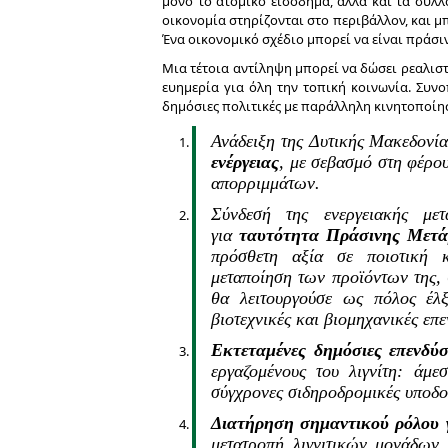
μόνο το ατομικό εισόδημα, αλλά και τα συλλ
οικονομία στηρίζονται στο περιβάλλον, και μ
Ένα οικονομικό σχέδιο μπορεί να είναι πράσιν
Μια τέτοια αντίληψη μπορεί να δώσει ρεαλιστι
ευημερία για όλη την τοπική κοινωνία. Συν
δημόσιες πολιτικές με παράλληλη κινητοποίησ
Ανάδειξη της Δυτικής Μακεδονί
ενέργειας
, με σεβασμό στη φέρο
απορριμμάτων.
Σύνδεσή της ενεργειακής με
για
ταυτότητα Πράσινης Μετά
πρόσθετη αξία σε ποιοτική κ
μεταποίηση των προϊόντων της, 
θα λειτουργούσε ως πόλος έλξ
βιοτεχνικές και βιομηχανικές επε
Εκτεταμένες δημόσιες επενδύσ
εργαζομένους του λιγνίτη: άμε
σύγχρονες σιδηροδρομικές υποδο
Διατήρηση σημαντικού ρόλου 
μετατροπή λιγνιτικών μονάδων