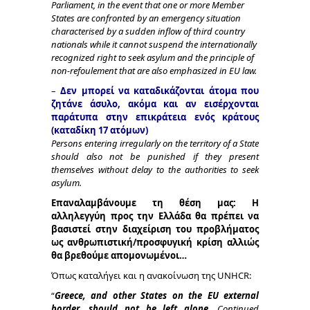
Parliament, in the event that one or more Member
States are confronted by an emergency situation
characterised by a sudden inflow of third country
nationals while it cannot suspend the internationally
recognized right to seek asylum and the principle of
non-refoulement that are also emphasized in EU law.
–
Δεν μπορεί να καταδικάζονται άτομα που
ζητάνε άσυλο, ακόμα και αν εισέρχονται
παράτυπα στην επικράτεια ενός κράτους
(καταδίκη 17 ατόμων)
Persons entering irregularly on the territory of a State
should also not be punished if they present
themselves without delay to the authorities to seek
asylum.
Επαναλαμβάνουμε τη θέση μας: Η
αλληλεγγύη προς την Ελλάδα θα πρέπει να
βασιστεί στην διαχείριση του προβλήματος
ως ανθρωπιστική/προσφυγική κρίση αλλιώς
θα βρεθούμε απομονωμένοι…
Όπως καταλήγει και η ανακοίνωση της UNHCR:
“
Greece, and other States on the EU external
border, should not be left alone
. Continued