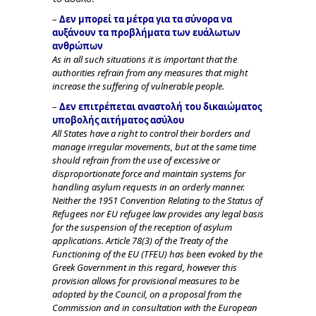
–
Δεν μπορεί τα μέτρα για τα σύνορα να
αυξάνουν τα προβλήματα των ευάλωτων
ανθρώπων
As in all such situations it is important that the
authorities refrain from any measures that might
increase the suffering of vulnerable people.
–
Δεν επιτρέπεται αναστολή του δικαιώματος
υποβολής αιτήματος ασύλου
All States have a right to control their borders and
manage irregular movements, but at the same time
should refrain from the use of excessive or
disproportionate force and maintain systems for
handling asylum requests in an orderly manner.
Neither the 1951 Convention Relating to the Status of
Refugees nor EU refugee law provides any legal basis
for the suspension of the reception of asylum
applications. Article 78(3) of the Treaty of the
Functioning of the EU (TFEU) has been evoked by the
Greek Government in this regard, however this
provision allows for provisional measures to be
adopted by the Council, on a proposal from the
Commission and in consultation with the European