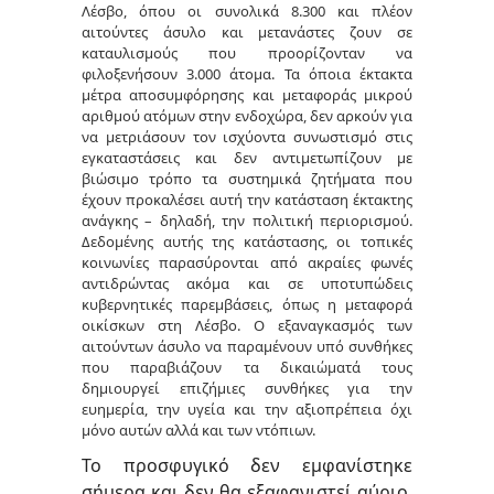
Λέσβο, όπου οι συνολικά 8.300 και πλέον
αιτούντες άσυλο και μετανάστες ζουν σε
καταυλισμούς που προορίζονταν να
φιλοξενήσουν 3.000 άτομα. Τα όποια έκτακτα
μέτρα αποσυμφόρησης και μεταφοράς μικρού
αριθμού ατόμων στην ενδοχώρα, δεν αρκούν για
να μετριάσουν τον ισχύοντα συνωστισμό στις
εγκαταστάσεις και δεν αντιμετωπίζουν με
βιώσιμο τρόπο τα συστημικά ζητήματα που
έχουν προκαλέσει αυτή την κατάσταση έκτακτης
ανάγκης – δηλαδή, την πολιτική περιορισμού.
Δεδομένης αυτής της κατάστασης, οι τοπικές
κοινωνίες παρασύρονται από ακραίες φωνές
αντιδρώντας ακόμα και σε υποτυπώδεις
κυβερνητικές παρεμβάσεις, όπως η μεταφορά
οικίσκων στη Λέσβο. Ο εξαναγκασμός των
αιτούντων άσυλο να παραμένουν υπό συνθήκες
που παραβιάζουν τα δικαιώματά τους
δημιουργεί επιζήμιες συνθήκες για την
ευημερία, την υγεία και την αξιοπρέπεια όχι
μόνο αυτών αλλά και των ντόπιων.
Το προσφυγικό δεν εμφανίστηκε
σήμερα και δεν θα εξαφανιστεί αύριο.