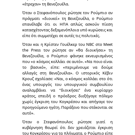
«έτρεχαν» τη Βενεζουέλα.
Όταν ο Στεφανόπουλος ρώτησε τον Ρούμπιο αν
πράγματι «διοικεί» τη Βενεζουέλα, ο Ρούμπιο
επανέλαβε ότι οι ΗΠΑ απλώς ασκούν πίεση
κατασχέτοντας δεξαμενόπλοια υπό κυρώσεις και
είπε ότι συμμετέχει σε αυτές τις πολιτικές.
Όταν και η Κρίστεν Γουέλκερ του NBC στο Meet
the Press τον ρώτησε αν «θα διοικήσει» τη
Βενεζουέλα, ο Ρούμπιο φάνηκε εκνευρισμένος
που «ο κόσμος κολλάει σε αυτό». «Να ποιο είναι
το βασικό», είπε: «περιμένουμε να δούμε
αλλαγές στη Βενεζουέλα». Ο ιστορικός Κέβιν
Κρουζ σχολίασε: «Ναι, ο κόσμος κολλάει στο ότι
ένας υπουργός του υπουργικού συμβουλίου
αναλαμβάνει να “διοικήσει” ένα κυρίαρχο
κράτος, επειδή ο πρόεδρος διεξήγαγε πόλεμο
χωρίς έγκριση του Κογκρέσου και απήγαγε τον
προηγούμενο ηγέτη. Παράξενο που στέκονται σε
αυτό».
Όταν ο Στεφανόπουλος ρώτησε γιατί η
κυβέρνηση θεωρεί ότι δεν χρειάζεται έγκριση
του Κογκρέσου για τα πλήγματα, ο Ρούμπιο είπε