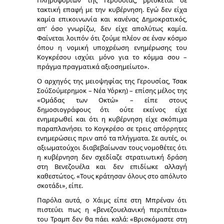
Πληροφοριών της Γερουσίας, βρίσκεται σε
τακτική επαφή με την κυβέρνηση. Εγώ δεν είχα
καμία επικοινωνία και κανένας Δημοκρατικός,
απ’ όσο γνωρίζω, δεν είχε απολύτως καμία.
Φαίνεται λοιπόν ότι ζούμε πλέον σε έναν κόσμο
όπου η νομική υποχρέωση ενημέρωσης του
Κογκρέσου ισχύει μόνο για το κόμμα σου –
πράγμα πραγματικά αξιοσημείωτο».
Ο αρχηγός της μειοψηφίας της Γερουσίας, Τσακ
ΣούΣούμερημοκ – Νέα Υόρκη) – επίσης μέλος της
«Ομάδας των Οκτώ» – είπε στους
δημοσιογράφους ότι ούτε εκείνος είχε
ενημερωθεί και ότι η κυβέρνηση είχε σκόπιμα
παραπλανήσει το Κογκρέσο σε τρεις απόρρητες
ενημερώσεις πριν από τα πλήγματα. Σε αυτές, οι
αξιωματούχοι διαβεβαίωναν τους νομοθέτες ότι
η κυβέρνηση δεν σχεδίαζε στρατιωτική δράση
στη Βενεζουέλα και δεν επιδίωκε αλλαγή
καθεστώτος. «Τους κράτησαν όλους στο απόλυτο
σκοτάδι», είπε.
Παρόλα αυτά, ο Χάιμς είπε στη Μπρέναν ότι
πιστεύει πως η «βενεζουελανική περιπέτεια»
του Τραμπ δεν θα πάει καλά: «Βρισκόμαστε στη