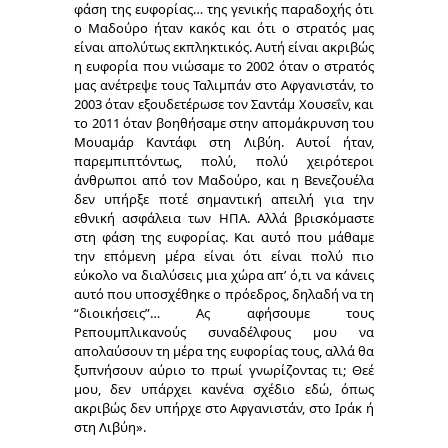
φάση της ευφορίας… της γενικής παραδοχής ότι
ο Μαδούρο ήταν κακός και ότι ο στρατός μας
είναι απολύτως εκπληκτικός. Αυτή είναι ακριβώς
η ευφορία που νιώσαμε το 2002 όταν ο στρατός
μας ανέτρεψε τους Ταλιμπάν στο Αφγανιστάν, το
2003 όταν εξουδετέρωσε τον Σαντάμ Χουσεΐν, και
το 2011 όταν βοηθήσαμε στην απομάκρυνση του
Μουαμάρ Καντάφι στη Λιβύη. Αυτοί ήταν,
παρεμπιπτόντως, πολύ, πολύ χειρότεροι
άνθρωποι από τον Μαδούρο, και η Βενεζουέλα
δεν υπήρξε ποτέ σημαντική απειλή για την
εθνική ασφάλεια των ΗΠΑ. Αλλά βρισκόμαστε
στη φάση της ευφορίας. Και αυτό που μάθαμε
την επόμενη μέρα είναι ότι είναι πολύ πιο
εύκολο να διαλύσεις μια χώρα απ’ ό,τι να κάνεις
αυτό που υποσχέθηκε ο πρόεδρος, δηλαδή να τη
“διοικήσεις”… Ας αφήσουμε τους
Ρεπουμπλικανούς συναδέλφους μου να
απολαύσουν τη μέρα της ευφορίας τους, αλλά θα
ξυπνήσουν αύριο το πρωί γνωρίζοντας τι; Θεέ
μου, δεν υπάρχει κανένα σχέδιο εδώ, όπως
ακριβώς δεν υπήρχε στο Αφγανιστάν, στο Ιράκ ή
στη Λιβύη».