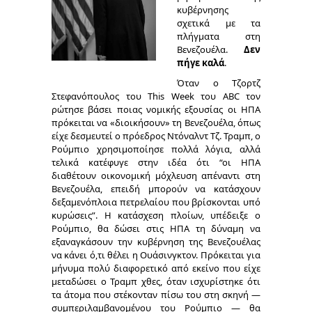
κυβέρνησης
σχετικά με τα
πλήγματα στη
Βενεζουέλα.
Δεν
πήγε καλά
.
Όταν ο Τζορτζ
Στεφανόπουλος του This Week του ABC τον
ρώτησε βάσει ποιας νομικής εξουσίας οι ΗΠΑ
πρόκειται να «διοικήσουν» τη Βενεζουέλα, όπως
είχε δεσμευτεί ο πρόεδρος Ντόναλντ Τζ. Τραμπ, ο
Ρούμπιο χρησιμοποίησε πολλά λόγια, αλλά
τελικά κατέφυγε στην ιδέα ότι “οι ΗΠΑ
διαθέτουν οικονομική μόχλευση απέναντι στη
Βενεζουέλα, επειδή μπορούν να κατάσχουν
δεξαμενόπλοια πετρελαίου που βρίσκονται υπό
κυρώσεις”. Η κατάσχεση πλοίων, υπέδειξε ο
Ρούμπιο, θα δώσει στις ΗΠΑ τη δύναμη να
εξαναγκάσουν την κυβέρνηση της Βενεζουέλας
να κάνει ό,τι θέλει η Ουάσινγκτον. Πρόκειται για
μήνυμα πολύ διαφορετικό από εκείνο που είχε
μεταδώσει ο Τραμπ χθες, όταν ισχυρίστηκε ότι
τα άτομα που στέκονταν πίσω του στη σκηνή —
συμπεριλαμβανομένου του Ρούμπιο — θα