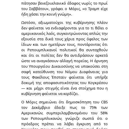
πάτησαν βενεζουελανικό έδαφος νωρίς το πρωί
του Σαββάτου», γράφει ο Μόρις, «ο Τραμπ είχε
ήδη χάσει την κοινή γνώμη».
Ωστόσο, αξιωματούχοι της κυβέρνησης πλέον
δεν φαίνεται να ενδιαφέρονται για το τι θέλει ο
αμερικανικός λαός, συγκεντρώνοντας απλώς την
εξουσία στα δικά τους χέρια προς όφελος των
ίδιων και των ημετέρων τους, ποντάροντας ότι
οι Ρεπουμπλικανοί πολιτικοί θα συνταχθούν
και ότι οι πολίτες δεν θα αντιδράσουν αρκετά
ώστε να αναγκάσουν αλλαγή πορείας. Η άρνηση
του Υπουργείου Δικαιοσύνης να υπακούσει στη
σαφή κατεύθυνση του Νόμου Διαφάνειας για
τους Φακέλους Έπσταϊν φαίνεται ότι υπήρξε
δοκιμή της αποφασιστικότητας του Κογκρέσου
— και μέχρι στιγμής είναι ένα στοίχημα που η
κυβέρνηση φαίνεται να κερδίζει.
Ο Μόρις σημειώνει ότι δημοσκόπηση του CBS
τον Δεκέμβριο έδειξε πως το 75% των
Αμερικανών, συμπεριλαμβανομένου του 58%
των Ρεπουμπλικανών, γνώριζε σωστά ότι ο
πρόεδρος πρέπει να λάβει έγκριση από το