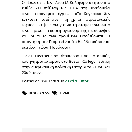
Ο βουλευτής Τεντ Λιού (Δ-Καλιφόρνια) ήταν πιο
ευθύς: «Η επίθεση των ΗΠΑ στη Βενεζουέλα
είναι παράνομη», έγραψε. «Το Κογκρέσο δεν
ενέκρινε ποτέ αυτή τη χρήση στρατιωτικής
ισχύος. Θα ψηφίσω για να τη σταματήσω. Αυτό
είναι τρέλα. Τα κόστη υγειονομικής περίθαλψης
και οι τιμές των τροφίμων εκτοξεύονται. Η
απάντηση του Τραμπ είναι ότι θα “διοικήσουμε”
μια άλλη χώρα. Παράνοια».
👉Η Heather Cox Richardson είναι ιστορικός,
καθηγήτρια Ιστορίας στο Boston College, ειδική
στην αμερικανική πολιτική ιστορία του 19ου και
20ού αιώνα
Posted on 05/01/2026 in
Δελτία Τύπου
ΒΕΝΕΖΟΥΈΛΑ
,
ΤΡΑΜΠ