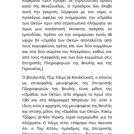
Κογκρέσο πριν προβεί σε στρατιωτική δράση
κατά της Βενεζουέλας. Ο πρόεδρος δεν έλαβε
αυτή την έγκριση. Σύμφωνα με τον νόμο, ο
πρόεδρος οφείλει να ενημερώσει την «Ομάδα
των Οκτώ» πριν από στρατιωτικά πλήγματα· αν
όμως μια κατάσταση έκτακτης ανάγκης το
εμποδίσει, πρέπει να την ενημερώσει εντός 48
ωρών. [Η «Ομάδα των Οκτώ» αποτελείται από
τους κορυφαίους ηγέτες και των δύο κομμάτων
και στα δύο σώματα του Κογκρέσου, καθώς και
από τους πικεφαλής και των δύο κομμάτων στις
Επιτροπές Πληροφοριών της Βουλής και της
Γερουσίας.]
Ο βουλευτής Τζιμ Χάιμς (Δ-Κονέκτικατ), ο οποίος
ως επικεφαλής μειοψηφίας της Επιτροπής
Πληροφοριών της Βουλής είναι μέλος της
«Ομάδας των Οκτώ», είπε σήμερα το πρωί στο
CBS και στη Μάργκαρετ Μπρέναν ότι ούτε ο
ίδιος ούτε ο αρχηγός της μειοψηφίας της Βουλής
και επίσης μέλος της «Ομάδας των Οκτώ», Χακίμ
Τζέφρις (Δ-Νέα Υόρκη), είχαν ενημερωθεί για τα
πλήγματα. Ο Χάιμς είπε: «Χάρηκα που άκουσα
ότι ο Τομ Κότον, πρόεδρος της Επιτροπής