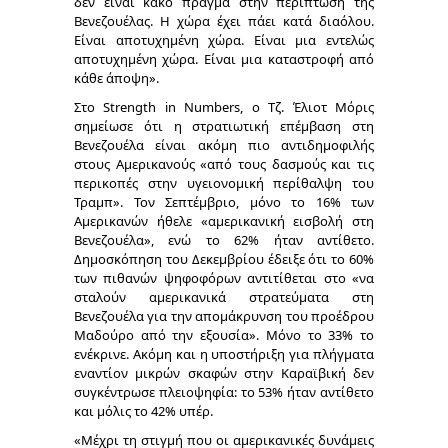
δεν είναι κακό πράγμα στην περίπτωση της
Βενεζουέλας. Η χώρα έχει πάει κατά διαόλου.
Είναι αποτυχημένη χώρα. Είναι μια εντελώς
αποτυχημένη χώρα. Είναι μια καταστροφή από
κάθε άποψη».
Στο Strength in Numbers, ο Τζ. Έλιοτ Μόρις
σημείωσε ότι η στρατιωτική επέμβαση στη
Βενεζουέλα είναι ακόμη πιο αντιδημοφιλής
στους Αμερικανούς «από τους δασμούς και τις
περικοπές στην υγειονομική περίθαλψη του
Τραμπ». Τον Σεπτέμβριο, μόνο το 16% των
Αμερικανών ήθελε «αμερικανική εισβολή στη
Βενεζουέλα», ενώ το 62% ήταν αντίθετο.
Δημοσκόπηση του Δεκεμβρίου έδειξε ότι το 60%
των πιθανών ψηφοφόρων αντιτίθεται στο «να
σταλούν αμερικανικά στρατεύματα στη
Βενεζουέλα για την απομάκρυνση του προέδρου
Μαδούρο από την εξουσία». Μόνο το 33% το
ενέκρινε. Ακόμη και η υποστήριξη για πλήγματα
εναντίον μικρών σκαφών στην Καραϊβική δεν
συγκέντρωσε πλειοψηφία: το 53% ήταν αντίθετο
και μόλις το 42% υπέρ.
«Μέχρι τη στιγμή που οι αμερικανικές δυνάμεις