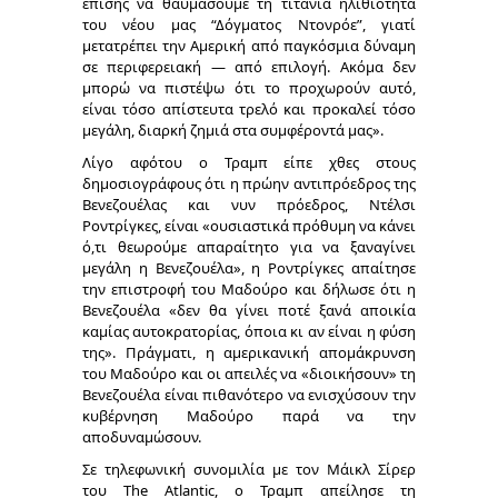
επίσης να θαυμάσουμε τη τιτάνια ηλιθιότητα
του νέου μας “Δόγματος Ντονρόε”, γιατί
μετατρέπει την Αμερική από παγκόσμια δύναμη
σε περιφερειακή — από επιλογή. Ακόμα δεν
μπορώ να πιστέψω ότι το προχωρούν αυτό,
είναι τόσο απίστευτα τρελό και προκαλεί τόσο
μεγάλη, διαρκή ζημιά στα συμφέροντά μας».
Λίγο αφότου ο Τραμπ είπε χθες στους
δημοσιογράφους ότι η πρώην αντιπρόεδρος της
Βενεζουέλας και νυν πρόεδρος, Ντέλσι
Ροντρίγκες, είναι «ουσιαστικά πρόθυμη να κάνει
ό,τι θεωρούμε απαραίτητο για να ξαναγίνει
μεγάλη η Βενεζουέλα», η Ροντρίγκες απαίτησε
την επιστροφή του Μαδούρο και δήλωσε ότι η
Βενεζουέλα «δεν θα γίνει ποτέ ξανά αποικία
καμίας αυτοκρατορίας, όποια κι αν είναι η φύση
της». Πράγματι, η αμερικανική απομάκρυνση
του Μαδούρο και οι απειλές να «διοικήσουν» τη
Βενεζουέλα είναι πιθανότερο να ενισχύσουν την
κυβέρνηση Μαδούρο παρά να την
αποδυναμώσουν.
Σε τηλεφωνική συνομιλία με τον Μάικλ Σίρερ
του The Atlantic, ο Τραμπ απείλησε τη