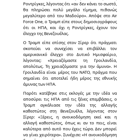
Ροντρίγκες, λέγοντας ότι «αν δεν κάνει το σωστό,
θα πληρώσει πολύ μεγάλο τίμημα, πιθανώς
μεγαλύτερο από του Μαδούρο». Απόψε στο Air
Force One, ο Τραμπ είπε στους δημοσιογράφους
ότι οι ΗΠΑ, και όχι η Ροντρίγκες, έχουν τον
έλεγχο της Βενεζουέλας.
Ο Τραμπ είπε επίσης στον Σίρερ ότι πράγματι
σκοπεύει να συνεχίσει να επιβάλλει τον
αμερικανικό έλεγχο στο Δυτικό Ημισφαίριο,
λέγοντας: «Χρειαζόμαστε τη Γροιλανδία,
απολύτως. Τη χρειαζόμαστε για την άμυνα». Η
Γροιλανδία είναι μέρος του ΝΑΤΟ, πράγμα που
σημαίνει ότι αποτελεί ήδη μέρος της εθνικής
άμυνας των ΗΠΑ.
Παρότι κατέβηκε στις εκλογές με την ιδέα να
αποσύρει τις ΗΠΑ από τις ξένες επεμβάσεις, ο
Τραμπ αγκάλιασε την ιδέα της αλλαγής
καθεστώτος στη Βενεζουέλα, λέγοντας στον
Σίρερ: «Ξέρεις, η ανοικοδόμηση εκεί και η
αλλαγή καθεστώτος, όπως κι αν το πεις, είναι
καλύτερα από αυτό που έχεις τώρα. Δεν μπορεί
να γίνει χειρότερα». Συνέχισε: «Η ανοικοδόμηση