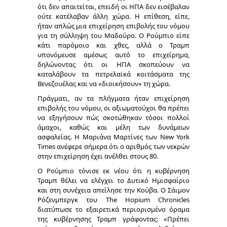
ότι δεν απαιτείται, επειδή οι ΗΠΑ δεν εισέβαλαν
ούτε κατέλαβαν άλλη χώρα. Η επίθεση, είπε,
ήταν απλώς μια επιχείρηση επιβολής του νόμου
για τη σύλληψη του Μαδούρο. Ο Ρούμπιο είπε
κάτι παρόμοιο και χθες, αλλά ο Τραμπ
υπονόμευσε αμέσως αυτό το επιχείρημα,
δηλώνοντας ότι οι ΗΠΑ σκοπεύουν να
καταλάβουν τα πετρελαϊκά κοιτάσματα της
Βενεζουέλας και να «διοικήσουν» τη χώρα.
Πράγματι, αν τα πλήγματα ήταν επιχείρηση
επιβολής του νόμου, οι αξιωματούχοι θα πρέπει
να εξηγήσουν πώς σκοτώθηκαν τόσοι πολλοί
άμαχοι, καθώς και μέλη των δυνάμεων
ασφαλείας. Η Μαριάνα Μαρτίνες των New York
Times ανέφερε σήμερα ότι ο αριθμός των νεκρών
στην επιχείρηση έχει ανέλθει στους 80.
Ο Ρούμπιο τόνισε εκ νέου ότι η κυβέρνηση
Τραμπ θέλει να ελέγχει το Δυτικό Ημισφαίριο
και στη συνέχεια απείλησε την Κούβα. Ο Σάιμον
Ρόζενμπεργκ του The Hopium Chronicles
διατύπωσε το εξαιρετικά περιορισμένο όραμα
της κυβέρνησης Τραμπ γράφοντας: «Πρέπει