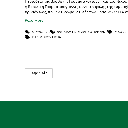
Περιοδεία της Βασιλικής Γραμματικογιάννη και του Νίκου
η Βασιλική Γραμματικογιάννη, συνεπικεφαλής της συμμαχί
Χρυσόγελος, πρωην ευρωβουλευτής των Πράσινων / EFA κα
Read More →
Β. ΕΎΒΟΙΑ
,
ΒΑΣΙΛΙΚΉ ΓΡΑΜΜΑΤΙΚΟΓΙΆΝΝΗ
,
ΕΎΒΟΙΑ
,
ΤΣΙΡΙΜΏΚΟΥ ΓΙΏΤΑ
Page 1 of 1