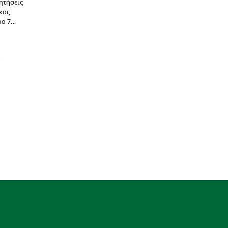
ητήσεις
κος
ρο 7…