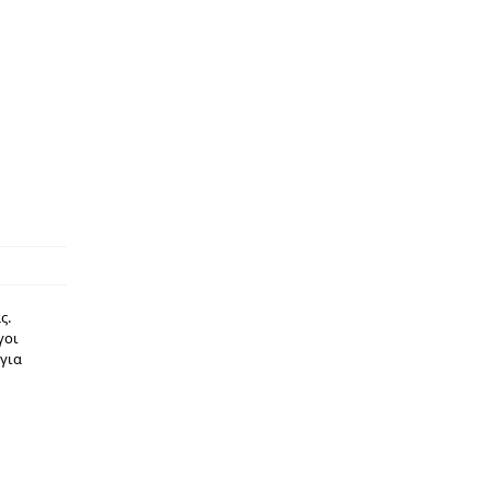
ς.
γοι
 για