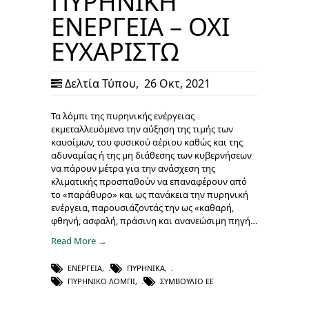
ΠΥΡΗΝΙΚΗ
ΕΝΕΡΓΕΙΑ – ΟΧΙ
ΕΥΧΑΡΙΣΤΩ
Δελτία Τύπου
,
26 Οκτ, 2021
Τα λόμπι της πυρηνικής ενέργειας
εκμεταλλευόμενα την αύξηση της τιμής των
καυσίμων, του φυσικού αέριου καθώς και της
αδυναμίας ή της μη διάθεσης των κυβερνήσεων
να πάρουν μέτρα για την ανάσχεση της
κλιματικής προσπαθούν να επαναφέρουν από
το «παράθυρο» και ως πανάκεια την πυρηνική
ενέργεια, παρουσιάζοντάς την ως «καθαρή,
φθηνή, ασφαλή, πράσινη και ανανεώσιμη πηγή…
Read More →
ΕΝΈΡΓΕΙΑ
,
ΠΥΡΗΝΙΚΆ
,
ΠΥΡΗΝΙΚΌ ΛΌΜΠΙ
,
ΣΥΜΒΟΎΛΙΟ ΕΕ