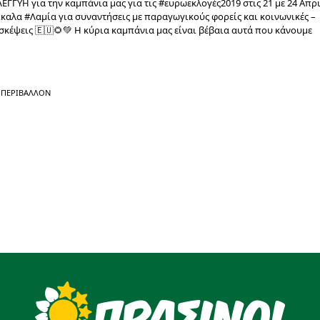
ΓΓΥΗ για την καμπάνια μας για τις #ευρωεκλογές2019 στις 21 με 24 Απρ
καλα #Λαμία για συναντήσεις με παραγωγικούς φορείς και κοινωνικές –
ισκέψεις 🇪🇺🌻💚 Η κύρια καμπάνια μας είναι βέβαια αυτά που κάνουμε
ΠΕΡΙΒΆΛΛΟΝ