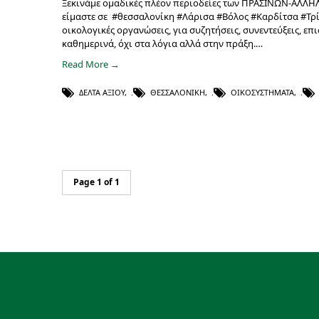
Ξεκινάμε ομαδικές πλέον περιοδείες των ΠΡΑΣΙΝΩΝ-ΑΛΛΗΛΕ
είμαστε σε #θεσσαλονίκη #Λάρισα #Βόλος #Καρδίτσα #Τρί
οικολογικές οργανώσεις, για συζητήσεις, συνεντεύξεις, επ
καθημερινά, όχι στα λόγια αλλά στην πράξη.…
Read More →
ΔΈΛΤΑ ΑΞΙΟΎ
,
ΘΕΣΣΑΛΟΝΊΚΗ
,
ΟΙΚΟΣΥΣΤΉΜΑΤΑ
,
Page 1 of 1