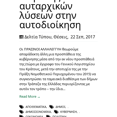
αυταρχικών
λύσεων στην
αυτοδιοίκηση
Δελτία Τύπου
,
Θέσεις
,
22 Σεπ, 2017
Οι ΠΡΑΣΙΝΟΙ ΑΛΛΗΛΕΓΓΥΗ θεωρούμε
απαράδεκτη άλλη μια προσπάθεια της
κυβέρνησης μέσα από την εκ νέου προσπάθειά
της (τώρα με έγγραφο του Γενικού Λογιστηρίου
του Κράτους, μετά την αποτυχία της με την
Πράξη Νομοθετικού Περιεχομένου του 2015) να
συγκεντρώσει τα ταμειακά διαθέσιμα των δήμων
στην Τράπεζα της Ελλάδας περιορίζοντας με
αυτόν τον τρόπο – την ίδια…
Read More →
ΑΠΟΘΕΜΑΤΙΚΆ
,
ΔΉΜΟΙ
,
ΔΗΜΟΣΙΟΝΟΜΙΚΆ
,
ΚΥΒΈΡΝΗΣΗ
,
ΟΙΚΟΝΟΜΊΑ
,
ΠΟΛΙΤΙΚΉ