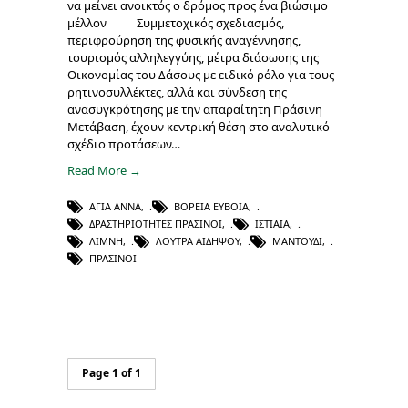
να μείνει ανοικτός ο δρόμος προς ένα βιώσιμο
μέλλον Συμμετοχικός σχεδιασμός,
περιφρούρηση της φυσικής αναγέννησης,
τουρισμός αλληλεγγύης, μέτρα διάσωσης της
Οικονομίας του Δάσους με ειδικό ρόλο για τους
ρητινοσυλλέκτες, αλλά και σύνδεση της
ανασυγκρότησης με την απαραίτητη Πράσινη
Μετάβαση, έχουν κεντρική θέση στο αναλυτικό
σχέδιο προτάσεων…
Read More →
ΑΓΊΑ ΆΝΝΑ
,
ΒΌΡΕΙΑ ΕΎΒΟΙΑ
,
ΔΡΑΣΤΗΡΙΌΤΗΤΕΣ ΠΡΑΣΙΝΟΙ
,
ΙΣΤΙΑΊΑ
,
ΛΊΜΝΗ
,
ΛΟΥΤΡΆ ΑΙΔΗΨΟΎ
,
ΜΑΝΤΟΎΔΙ
,
ΠΡΆΣΙΝΟΙ
Page 1 of 1