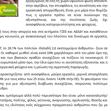
εργαζόμενες σε όλη τη χώρα υψώνουν φωνή απέναντι
στην ακρίβεια, την επισφάλεια, τις ανισότητες και την
εργασιακή απορρύθμιση. Είναι μια μέρα που θυμίζει
πως η εργασία πρέπει να είναι συνώνυμο της
αξιοπρέπειας και της ποιότητας ζωής, όχι
ανασφάλειας κατηγοριοποίησης και φτώχειας.
 τους στην απεργία και στα αιτήματα ΓΣΕΕ και ΑΔΕΔΥ και καταθέτουν
ιμη κοινωνία, με ανακατανομή του πλούτου και δικαίωμα σε εργασία,
Τ, το 26,1% των πολιτών -δηλαδή 2,6 εκατομμύρια άνθρωποι- ζουν σε
 Οι καθαροί μισθοί είναι κατά 33% χαμηλότεροι από τον μέσο όρο της
ας και των βασικών αγαθών συνεχίζουν να πιέζουν τα νοικοκυριά. Ο
υρωπαϊκό μέσο όρο, την ίδια ώρα που οι ανισότητες οξύνονται και η
νεργειακή φτώχεια και η μείωση της αγροτικής παραγωγής.
χαρακτηρίζεται από ανασφάλεια, μαύρη εργασία, μερική απασχόληση
8% για τους κάτω των 25 ετών, έναντι 14,6% στην ΕΕ). Το φαινόμενο του
υσης για μια αξιοπρεπή διαβίωση συνεχίζεται, στερώντας πολύτιμο
ιθρο.
ι και εμπόρευμα αλλά πολύ περισσότερο δεν είναι μόνο καταναλωτής/
 πατέρας, πολίτης, φίλος, γείτονας, αναγνώστης, σχολιαστής, θεατής και
λες τις ιδιότητες ενός σύγχρονου πραγματικού ανθρώπου που ζει με