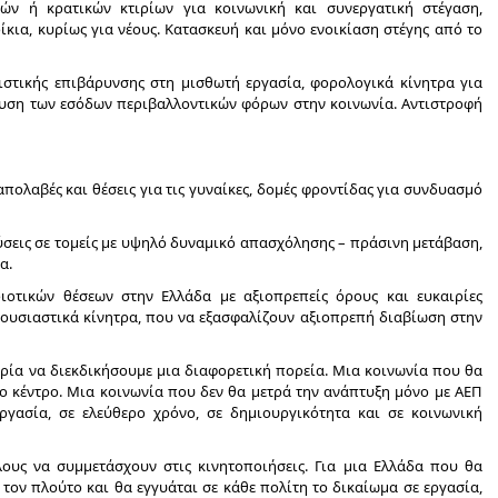
κών ή κρατικών κτιρίων για κοινωνική και συνεργατική στέγαση,
ίκια, κυρίως για νέους. Κατασκευή και μόνο ενοικίαση στέγης από το
ιστικής επιβάρυνσης στη μισθωτή εργασία, φορολογικά κίνητρα για
νδυση των εσόδων περιβαλλοντικών φόρων στην κοινωνία. Αντιστροφή
 απολαβές και θέσεις για τις γυναίκες, δομές φροντίδας για συνδυασμό
ύσεις σε τομείς με υψηλό δυναμικό απασχόλησης – πράσινη μετάβαση,
α.
οιοτικών θέσεων στην Ελλάδα με αξιοπρεπείς όρους και ευκαιρίες
ουσιαστικά κίνητρα, που να εξασφαλίζουν αξιοπρεπή διαβίωση στην
ιρία να διεκδικήσουμε μια διαφορετική πορεία. Μια κοινωνία που θα
ο κέντρο. Μια κοινωνία που δεν θα μετρά την ανάπτυξη μόνο με ΑΕΠ
γασία, σε ελεύθερο χρόνο, σε δημιουργικότητα και σε κοινωνική
λους να συμμετάσχουν στις κινητοποιήσεις. Για μια Ελλάδα που θα
 τον πλούτο και θα εγγυάται σε κάθε πολίτη το δικαίωμα σε εργασία,