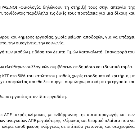
ΠΡΑΣΙΝΟΙ -Οικολογία δηλώνουν τη στήριξή τους στην απεργία της
Υ, τονίζοντας παράλληλα τις δικές τους προτάσεις για μια δίκαιη και
ρου και 4ήμερης εργασίας, χωρίς μείωση αποδοχών, για να υπάρχει
ο, την οικογένεια, την κοινωνία.
ή των μισθών με βάση τον Δείκτη Τιμών Καταναλωτή. Επαναφορά του
ων ελεύθερων συλλογικών συμβάσεων σε δημόσιο και ιδιωτικό τομέα.
 ΚΕΕ στο 50% του κατώτατου μισθού, χωρίς εισοδηματικά κριτήρια, με
τυ ασφαλείας που θα λειτουργεί συμπληρωματικά με την εργασία και
13ωρο εργασίας στον ίδιο εργοδότη.
σε ΑΠΕ μικρής κλίμακας, με ενθάρρυνση της αυτοπαραγωγής και των
των αναγκαίων ΑΠΕ μεγαλύτερης κλίμακας και θεσμικό πλαίσιο που να
 κλίμα, αποθήκευση ενέργειας σε επίπεδο γειτονιάς και στοχευμένα