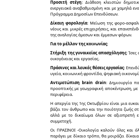
Προσιτή στέγη
: Διάθεση κλειστών δημοτι
ενεργειακά αναβαθμισμένη και με χαμηλά ενο
Πρόγραμμα Δημοσίων Επενδύσεων.
Δίκαιη φορολογία
: Μείωση της φορο-ασφαλ
νέους και μικρές επιχειρήσεις, και επανεπέ
της αναλογίας άμεσων και έμμεσων φόρων.
Για το μέλλον της κοινωνίας
:
Στήριξη της γυναικείας απασχόλησης
: Ίσες
οικογένειας και εργασίας.
Πράσινες και λευκές θέσεις εργασίας
: Επενδ
υγεία, κοινωνική φροντίδα, ψηφιακή οικονομί
Αντιμετώπιση brain drain
: Δημιουργία π
προοπτικής με γεωγραφική αποκέντρωση, με 
περιφέρεια.
Η απεργία της 1ης Οκτωβρίου είναι μια ευκα
βάζει τον άνθρωπο και την ποιότητα ζωής στ
αλλά με το δικαίωμα όλων σε αξιοπρεπή ερ
συμμετοχή.
Οι ΠΡΑΣΙΝΟΙ -Οικολογία καλούν όλες και ό
παράγει με δίκαιο τρόπο, θα μοιράζει δίκαια