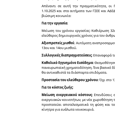
Απέναντι σε αυτή την πραγματικότητα, οι 
1.10.2025 και στα αιτήματα των ΓΣΕΕ και ΑΔΕΔ
βιώσιμη κοινωνία:
Για την εργασία
:
Μείωση του χρόνου εργασίας: Καθιέρωση 32ω
ελεύθερος δημιουργικός χρόνος για τον άνθρωπ
Αξιοπρεπείς μισθοί
: Αυτόματη αναπροσαρμογ
13ου και 14ου μισθού.
Συλλογικές διαπραγματεύσεις
: Επαναφορά τ
Καθολικό Εγγυημένο Εισόδημα
: Θεσμοθέτηση
πανευρωπαϊκή χρηματοδότηση. Ένα βασικό δίχ
θα αντικαθιστά τα διάσπαρτα επιδόματα.
Προστασία του ελεύθερου χρόνου
: Όχι στο 
Για το κόστος ζωής:
Μείωση ενεργειακού κόστους
: Επενδύσεις 
ενεργειακών κοινοτήτων, με νέα χωροθέτηση 
προστατεύει αποτελεσματικά τη φύση και το
κίνητρα για ευάλωτα νοικοκυριά.