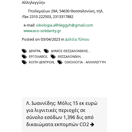
Αλληλεγγύη»
Πτολεμαίων 29Α, 54630 Θεσσαλονίκη, τηλ.
/fax 2310 222503, 2313317882
e-mail:
oikologia.allhleggyh@gmail.com
www.eco-solidarity.gr
Posted on 03/04/2023 in
Δελτία Τύπου
ΔΈΝΤΡΑ
,
ΔΉΜΟΣ ΘΕΣΣΑΛΟΝΊΚΗΣ
,
ΕΡΓΟΛΆΒΟΙ
,
ΘΕΣΣΑΛΟΝΊΚΗ
,
ΚΟΠΉ ΔΈΝΤΡΩΝ
,
ΟΙΚΟΛΟΓΊΑ - ΑΛΛΗΛΕΓΓΎΗ
Λ. Ιωαννίδης: Μόλις 15 εκ ευρώ
για λιγνιτικές περιοχές σε
σύνολο εσόδων 1,396 δις από
δικαιώματα εκπομπών CO2