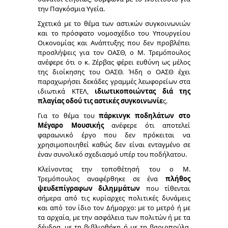
την Παγκόσμια Υγεία.
Σχετικά με το θέμα των
αστικών συγκοινωνιών
και το πρόσφατο νομοσχέδιο του Υπουργείου
Οικονομίας και Ανάπτυξης που δεν προβλέπει
προσλήψεις για τον ΟΑΣΘ, ο Μ. Τρεμόπουλος
ανέφερε ότι ο κ. Ζέρβας φέρει ευθύνη ως μέλος
της διοίκησης του ΟΑΣΘ. Ήδη ο ΟΑΣΘ έχει
παραχωρήσει δεκάδες γραμμές λεωφορείων στα
ιδιωτικά ΚΤΕΛ,
ιδιωτικοποιώντας διά της
πλαγίας οδού τις αστικές συγκοινωνίε
ς.
Για το θέμα του
πάρκινγκ ποδηλάτων στο
Μέγαρο Μουσικής
ανέφερε ότι αποτελεί
φαραωνικό έργο που δεν πρόκειται να
χρησιμοποιηθεί καθώς δεν είναι ενταγμένο σε
έναν συνολικό σχεδιασμό υπέρ του ποδήλατου.
Κλείνοντας την τοποθέτησή του ο Μ.
Τρεμόπουλος αναφέρθηκε σε ένα
πλήθος
ψευδεπίγραφων διλημμάτων
που τίθενται
σήμερα από τις κυρίαρχες πολιτικές δυνάμεις
και από τον ίδιο τον Δήμαρχο: με το μετρό ή με
τα αρχαία, με την ασφάλεια των πολιτών ή με τα
δένδρα, με τη βιβλιοθήκη ή με τη βαριοπούλα,