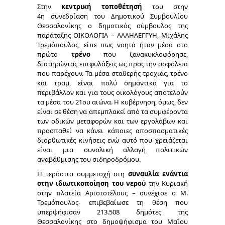
Στην
κεντρική τοποθέτησή
του στην
4
η
συνεδρίαση του Δημοτικού Συμβουλίου
Θεσσαλονίκης o δημοτικός σύμβουλος της
παράταξης ΟΙΚΟΛΟΓΙΑ – ΑΛΛΗΛΕΓΓΥΗ, Μιχάλης
Τρεμόπουλος, είπε πως νοητά ήταν μέσα στο
πρώτο
τρένο
που ξανακυκλοφόρησε,
διατηρώντας επιφυλάξεις ως προς την ασφάλεια
που παρέχουν. Τα μέσα σταθερής τροχιάς, τρένο
και τραμ, είναι πολύ σημαντικά για το
περιβάλλον και για τους οικολόγους αποτελούν
τα μέσα του 21
ου
αιώνα. Η κυβέρνηση, όμως, δεν
είναι σε θέση να απεμπλακεί από τα συμφέροντα
των οδικών μεταφορών και των εργολάβων και
προσπαθεί να κάνει κάποιες αποσπασματικές
διορθωτικές κινήσεις ενώ αυτό που χρειάζεται
είναι μια συνολική αλλαγή πολιτικών
αναβάθμισης του σιδηροδρόμου.
Η τεράστια συμμετοχή στη
συναυλία ενάντια
στην ιδιωτικοποίηση του νερού
την Κυριακή
στην πλατεία Αριστοτέλους – συνέχισε ο Μ.
Τρεμόπουλος- επιβεβαίωσε τη θέση που
υπερψήφισαν 213.508 δημότες της
Θεσσαλονίκης στο δημοψήφισμα του Μαΐου