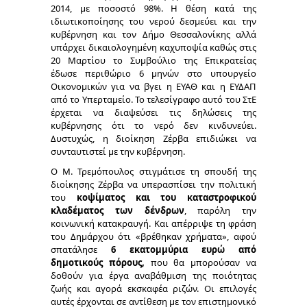
2014, με ποσοστό 98%. Η θέση κατά της
ιδιωτικοποίησης του νερού δεσμεύει και την
κυβέρνηση και τον Δήμο Θεσσαλονίκης αλλά
υπάρχει δικαιολογημένη καχυποψία καθώς στις
20 Μαρτίου το Συμβούλιο της Επικρατείας
έδωσε περιθώριο 6 μηνών στο υπουργείο
Οικονομικών για να βγει η ΕΥΑΘ και η ΕΥΔΑΠ
από το Υπερταμείο. Το τελεσίγραφο αυτό του ΣτΕ
έρχεται να διαψεύσει τις δηλώσεις της
κυβέρνησης ότι το νερό δεν κινδυνεύει.
Δυστυχώς, η διοίκηση Ζέρβα επιδιώκει να
συνταυτιστεί με την κυβέρνηση.
Ο Μ. Τρεμόπουλος στιγμάτισε τη σπουδή της
διοίκησης Ζέρβα να υπερασπίσει την πολιτική
του
κοψίματος και του καταστροφικού
κλαδέματος των δένδρων
, παρόλη την
κοινωνική κατακραυγή. Και απέρριψε τη φράση
του Δημάρχου ότι «βρέθηκαν χρήματα», αφού
σπατάλησε
6 εκατομμύρια ευρώ από
δημοτικούς πόρους,
που θα μπορούσαν να
δοθούν για έργα αναβάθμιση της ποιότητας
ζωής και αγορά εκσκαφέα ριζών. Οι επιλογές
αυτές έρχονται σε αντίθεση με τον επιστημονικό