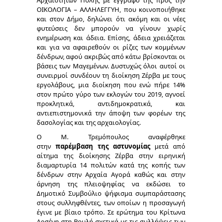
Αρχαιοτήτων Πόλης με έγγραφό της προς την
ΟΙΚΟΛΟΓΙΑ – ΑΛΛΗΛΕΓΓΥΗ, που κοινοποιήθηκε
και στον Δήμο, δηλώνει ότι ακόμη και οι νέες
φυτεύσεις δεν μπορούν να γίνουν χωρίς
ενημέρωση και άδεια. Επίσης, άδεια χρειάζεται
και για να αφαιρεθούν οι ρίζες των κομμένων
δένδρων, αφού ακριβώς από κάτω βρίσκονται οι
βάσεις των Μαγεμένων. Δυστυχώς όλοι αυτοί οι
συνειρμοί συνδέουν τη διοίκηση Ζέρβα με τους
εργολάβους, μια διοίκηση που ενώ πήρε 14%
στον πρώτο γύρο των εκλογών του 2019, αγνοεί
προκλητικά, αντιδημοκρατικά, και
αντιεπιστημονικά την άποψη των φορέων της
δασολογίας και της αρχαιολογίας.
Ο Μ. Τρεμόπουλος αναφέρθηκε
στην
παρέμβαση της αστυνομίας
μετά από
αίτημα της διοίκησης Ζέρβα στην ειρηνική
διαμαρτυρία 14 πολιτών κατά της κοπής των
δένδρων στην Αρχαία Αγορά καθώς και στην
άρνηση της πλειοψηφίας να εκδώσει το
Δημοτικό Συμβούλιο ψήφισμα συμπαράστασης
στους συλληφθέντες, των οποίων η προσαγωγή
έγινε με βίαιο τρόπο. Σε ερώτημα του Κρίτωνα
Αρσένη στη Βουλή σχετικά με τις συλλήψεις των