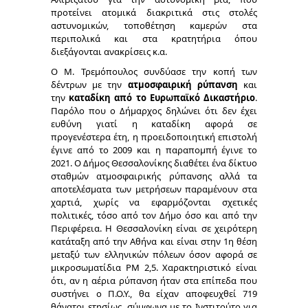
προτείνει ατομικά διακριτικά στις στολές
αστυνομικών, τοποθέτηση καμερών στα
περιπολικά και στα κρατητήρια όπου
διεξάγονται ανακρίσεις κ.α.
Ο Μ. Τρεμόπουλος συνδύασε την κοπή των
δέντρων με την
ατμοσφαιρική ρύπανση
και
την
καταδίκη από το Ευρωπαϊκό Δικαστήριο
.
Παρόλο που ο Δήμαρχος δηλώνει ότι δεν έχει
ευθύνη γιατί η καταδίκη αφορά σε
προγενέστερα έτη, η προειδοποιητική επιστολή
έγινε από το 2009 και η παραπομπή έγινε το
2021. Ο Δήμος Θεσσαλονίκης διαθέτει ένα δίκτυο
σταθμών ατμοσφαιρικής ρύπανσης αλλά τα
αποτελέσματα των μετρήσεων παραμένουν στα
χαρτιά, χωρίς να εφαρμόζονται σχετικές
πολιτικές, τόσο από τον Δήμο όσο και από την
Περιφέρεια. Η Θεσσαλονίκη είναι σε χειρότερη
κατάταξη από την Αθήνα και είναι στην 1
η
θέση
μεταξύ των ελληνικών πόλεων όσον αφορά σε
μικροσωματίδια PM 2,5. Χαρακτηριστικό είναι
ότι, αν η αέρια ρύπανση ήταν στα επίπεδα που
συστήνει ο Π.Ο.Υ., θα είχαν αποφευχθεί 719
θάνατοι ετησίως, σύμφωνα με το Ινστιτούτο για