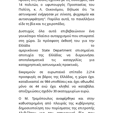
14 πολιτών, ο υφυπουργός Προστασίας του
Πολίτη, κ. Λ. Οικονόμου, δήλωσε ότι “
οι
αστυνομικοί ενήργησαν με σύνεση, ψυχραιμία και
αυτοσυγκράτηση”
. Παρόλα αυτά, το πανελλήνιο
είδε τη βία και τις χειροπέδες.
Δυστυχώς όλα αυτά επιβεβαιώνουν ένα
γενικότερο πλαίσιο αυταρχισμού που επικρατεί
στη χώρα. Σε πρόσφατη έκθεσή του για την
Ελλάδα το
αμερικάνικο State Department επισημαίνει
αποτυχία της Ελλάδας να διερευνήσει
αποτελεσματικά τις καταγγελίες για
καταχρηστικές αστυνομικές πρακτικές.
Εκκρεμούν σε ευρωπαϊκό επίπεδο 2.214
προσφυγές σε βάρος της Ελλάδας, η χώρα έχει
καταδικαστεί σε 984 υποθέσεις και έχει αθωωθεί
μόνο σε 44 ενώ έχει κληθεί να καταβάλει
αποζημιώσεις σχεδόν 30 εκατομμυρίων ευρώ.
Ο Μ. Τρεμόπουλος αναφέρθηκε και στην
καθυστερημένη από πλευράς της κυβέρνησης
δημοσιοποίηση του πορίσματος της επιτροπής
Αλιβιζάτου για την αστυνομική βία, που