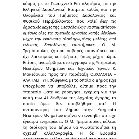
κόσμο, με το Γεωτεχνικό Επιμελητήριο, με την
Ελληνική Δασολογική Εταιρεία καθώς και την
Ολομέλεια του Τμήματος Δασολογίας και
Φυσικού Περιβάλλοντος, που
καλεί όλες τις
δημοτικές αρχές της Θεσσαλονίκης να σταματήσουν
αμέσως όλες τις σχετικές εργασίες κοπής δένδρων
μέχρι την εκπόνηση ολοκληρωμένης μελέτης από
ειδικούς δασολόγους επιστήμονες
. Ο Μ.
Τρεμόπουλος ζήτησε σοβαρές απαντήσεις και
όχι λαϊκισμούς και ψέματα, όπως μέχρι τώρα.
Επίσης, αναφέρθηκε στο έγγραφο της Υπηρεσίας
Νεωτέρων Μνημείων και Τεχνικών Έργων Κ.
Μακεδονίας προς την παράταξη ΟΙΚΟΛΟΓΙΑ –
ΑΛΛΗΛΕΓΓΥΗ, σύμφωνα με το οποίο ο Δήμος είχε
υποχρέωση να υποβάλλει αίτημα προς την
Υπηρεσία ώστε να χορηγήσει έγκριση για την
κοπή των 41 δένδρων της Αρχαίας Αγοράς, το
οποίο όμως δεν υποβλήθηκε ποτέ. Η
ανταπάντηση του Δήμου στην Υπηρεσία
Νεωτέρων Μνημείων αφήνει να εννοηθεί ότι είχε
έγκαιρα ενημερώσει. Ο Μ. Τρεμόπουλος κάλεσε
τη διοίκηση του Δήμου να γνωστοποιήσει τη
σχετική αλληλογραφία. Η δε Εφορεία