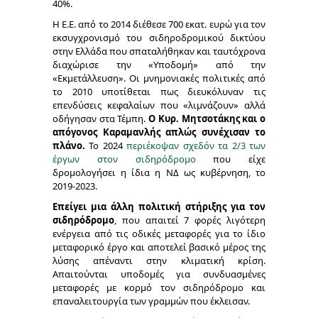
40%.
Η Ε.Ε. από το 2014 διέθεσε 700 εκατ. ευρώ για τον
εκσυγχρονισμό του σιδηροδρομικού δικτύου
στην Ελλάδα που σπαταλήθηκαν και ταυτόχρονα
διαχώρισε την «Υποδομή» από την
«Εκμετάλλευση». Οι μνημονιακές πολιτικές από
το 2010 υποτίθεται πως διευκόλυναν τις
επενδύσεις κεφαλαίων που «λιμνάζουν» αλλά
οδήγησαν στα Τέμπη.
Ο Κυρ. Μητσοτάκης και ο
απόγονος Καραμανλής απλώς συνέχισαν το
πλάνο.
Το 2024
περιέκοψαν σχεδόν τα 2/3 των
έργων στον σιδηρόδρομο
που είχε
δρομολογήσει η ίδια η ΝΔ ως κυβέρνηση, το
2019-2023.
Επείγει μια άλλη πολιτική στήριξης για τον
σιδηρόδρομο
, που απαιτεί 7 φορές λιγότερη
ενέργεια από τις οδικές μεταφορές για το ίδιο
μεταφορικό έργο και αποτελεί βασικό μέρος της
λύσης απέναντι στην κλιματική κρίση.
Απαιτούνται υποδομές για συνδυασμένες
μεταφορές με κορμό τον σιδηρόδρομο και
επαναλειτουργία των γραμμών που έκλεισαν.