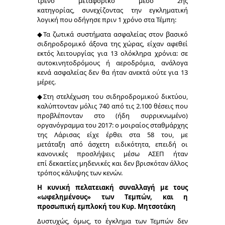
τρένο μεταφορικό μέσο 2ης
κατηγορίας, συνεχίζοντας την εγκληματική
λογική που οδήγησε πριν 1 χρόνο στα Τέμπη:
◆Τα ζωτικά συστήματα ασφαλείας στον βασικό
σιδηροδρομικό άξονα της χώρας, είχαν αφεθεί
εκτός λειτουργίας για 13 ολόκληρα χρόνια: σε
αυτοκινητοδρόμους ή αεροδρόμια, ανάλογα
κενά ασφαλείας δεν θα ήταν ανεκτά ούτε για 13
μέρες.
◆Στη στελέχωση του σιδηροδρομικού δικτύου,
καλύπτονταν μόλις 740 από τις 2.100 θέσεις που
προβλέπονταν στο (ήδη συρρικνωμένο)
οργανόγραμμα του 2017: ο μοιραίος σταθμάρχης
της Λάρισας είχε έρθει στα 58 του, με
μετάταξη από άσχετη ειδικότητα, επειδή οι
κανονικές προσλήψεις μέσω ΑΣΕΠ ήταν
επί δεκαετίες μηδενικές και δεν βρισκόταν άλλος
τρόπος κάλυψης των κενών.
Η κυνική πελατειακή συναλλαγή με τους
«ωφελημένους» των Τεμπών, και η
προσωπική εμπλοκή του Κυρ. Μητσοτάκη
Δυστυχώς, όμως, το έγκλημα των Τεμπών δεν