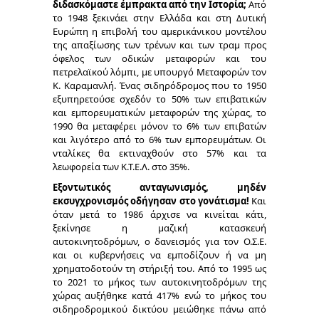
διδασκόμαστε έμπρακτα από την Ιστορία;
Από
το 1948 ξεκινάει στην Ελλάδα και στη Δυτική
Ευρώπη η επιβολή του αμερικάνικου μοντέλου
της απαξίωσης των τρένων και των τραμ προς
όφελος των οδικών μεταφορών και του
πετρελαϊκού λόμπι, με υπουργό Μεταφορών τον
Κ. Καραμανλή. Ένας σιδηρόδρομος που το 1950
εξυπηρετούσε σχεδόν το 50% των επιβατικών
και εμπορευματικών μεταφορών της χώρας, το
1990 θα μεταφέρει μόνον το 6% των επιβατών
και λιγότερο από το 6% των εμπορευμάτων. Οι
νταλίκες θα εκτιναχθούν στο 57% και τα
λεωφορεία των Κ.Τ.Ε.Λ. στο 35%.
Εξοντωτικός ανταγωνισμός, μηδέν
εκσυγχρονισμός οδήγησαν στο γονάτισμα!
Και
όταν μετά το 1986 άρχισε να κινείται κάτι,
ξεκίνησε η μαζική κατασκευή
αυτοκινητοδρόμων, ο δανεισμός για τον Ο.Σ.Ε.
και οι κυβερνήσεις να εμποδίζουν ή να μη
χρηματοδοτούν τη στήριξή του. Από το 1995 ως
το 2021 το μήκος των αυτοκινητοδρόμων της
χώρας αυξήθηκε κατά 417% ενώ το μήκος του
σιδηροδρομικού δικτύου μειώθηκε πάνω από