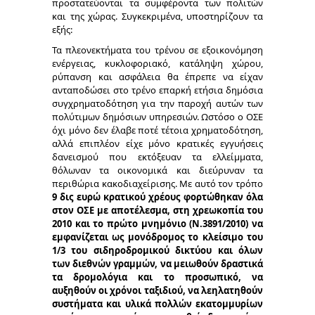
προστατεύονται τα συμφέροντα των πολιτών
και της χώρας. Συγκεκριμένα, υποστηρίζουν τα
εξής:
Τα πλεονεκτήματα του τρένου σε εξοικονόμηση
ενέργειας, κυκλοφοριακό, κατάληψη χώρου,
ρύπανση και ασφάλεια θα έπρεπε να είχαν
ανταποδώσει στο τρένο επαρκή ετήσια δημόσια
συγχρηματοδότηση για την παροχή αυτών των
πολύτιμων δημόσιων υπηρεσιών. Ωστόσο ο ΟΣΕ
όχι μόνο δεν έλαβε ποτέ τέτοια χρηματοδότηση,
αλλά επιπλέον είχε μόνο κρατικές εγγυήσεις
δανεισμού που εκτόξευαν τα ελλείμματα,
θόλωναν τα οικονομικά και διεύρυναν τα
περιθώρια κακοδιαχείρισης. Με αυτό τον τρόπο
9 δις ευρώ κρατικού χρέους φορτώθηκαν όλα
στον ΟΣΕ με αποτέλεσμα, στη χρεωκοπία του
2010 και το πρώτο μνημόνιο (Ν.3891/2010) να
εμφανίζεται ως μονόδρομος το κλείσιμο του
1/3 του σιδηροδρομικού δικτύου και όλων
των διεθνών γραμμών, να μειωθούν δραστικά
τα δρομολόγια και το προσωπικό, να
αυξηθούν οι χρόνοι ταξιδιού, να λεηλατηθούν
συστήματα και υλικά πολλών εκατομμυρίων