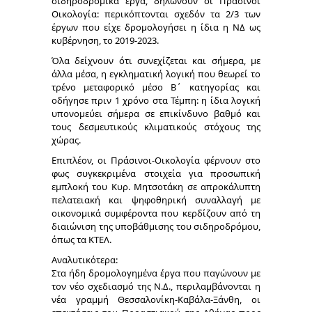
σιδηροδρομικά έργα, δηλώνουν οι Πράσινοι
Οικολογία: περικόπτονται σχεδόν τα 2/3 των
έργων που είχε δρομολογήσει η ίδια η ΝΔ ως
κυβέρνηση, το 2019-2023.
Όλα δείχνουν ότι συνεχίζεται και σήμερα, με
άλλα μέσα, η εγκληματική λογική που θεωρεί το
τρένο μεταφορικό μέσο Β΄ κατηγορίας και
οδήγησε πριν 1 χρόνο στα Τέμπη: η ίδια λογική
υπονομεύει σήμερα σε επικίνδυνο βαθμό και
τους δεσμευτικούς κλιματικούς στόχους της
χώρας.
Επιπλέον, οι Πράσινοι-Οικολογία φέρνουν στο
φως συγκεκριμένα στοιχεία για προσωπική
εμπλοκή του Κυρ. Μητσοτάκη σε απροκάλυπτη
πελατειακή και ψηφοθηρική συναλλαγή με
οικονομικά συμφέροντα που κερδίζουν από τη
διαιώνιση της υποβάθμισης του σιδηροδρόμου,
όπως τα ΚΤΕΛ.
Αναλυτικότερα:
Στα ήδη δρομολογημένα έργα που παγώνουν με
τον νέο σχεδιασμό της Ν.Δ., περιλαμβάνονται η
νέα γραμμή Θεσσαλονίκη-Καβάλα-Ξάνθη, οι