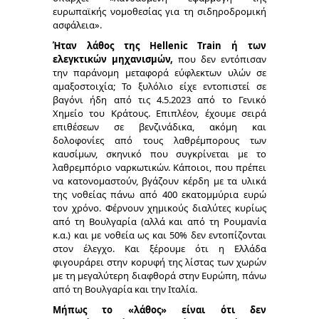
ευρωπαϊκής νομοθεσίας για τη σιδηροδρομική
ασφάλεια».
Ήταν λάθος της Hellenic Train ή των
ελεγκτικών μηχανισμών,
που δεν εντόπισαν
την παράνομη μεταφορά εύφλεκτων υλών σε
αμαξοστοιχία; Το ξυλόλιο είχε εντοπιστεί σε
βαγόνι ήδη από τις 4.5.2023 από το Γενικό
Χημείο του Κράτους. Επιπλέον, έχουμε σειρά
επιθέσεων σε βενζινάδικα, ακόμη και
δολοφονίες από τους λαθρέμπορους των
καυσίμων, σκηνικό που συγκρίνεται με το
λαθρεμπόριο ναρκωτικών. Κάποιοι, που πρέπει
να κατονομαστούν, βγάζουν κέρδη με τα υλικά
της νοθείας πάνω από 400 εκατομμύρια ευρώ
τον χρόνο. Φέρνουν χημικούς διαλύτες κυρίως
από τη Βουλγαρία (αλλά και από τη Ρουμανία
κ.α.) και με νοθεία ως και 50% δεν εντοπίζονται
στον έλεγχο. Και ξέρουμε ότι η Ελλάδα
φιγουράρει στην κορυφή της λίστας των χωρών
με τη μεγαλύτερη διαφθορά στην Ευρώπη, πάνω
από τη Βουλγαρία και την Ιταλία.
Μήπως το «λάθος» είναι ότι δεν