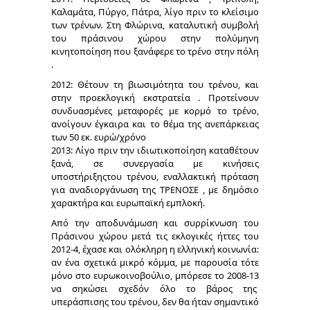
Καλαμάτα, Πύργο, Πάτρα, λίγο πριν το κλείσιμο
των τρένων. Στη Φλώρινα, καταλυτική συμβολή
του πράσινου χώρου στην πολύμηνη
κινητοποίηση που ξανάφερε το τρένο στην πόλη
.
2012: Θέτουν τη βιωσιμότητα του τρένου, και
στην προεκλογική εκστρατεία . Προτείνουν
συνδυασμένες μεταφορές με κορμό το τρένο,
ανοίγουν έγκαιρα και το θέμα της ανεπάρκειας
των 50 εκ. ευρώ/χρόνο
2013: Λίγο πριν την ιδιωτικοποίηση καταθέτουν
ξανά, σε συνεργασία με κινήσεις
υποστήριξηςτου τρένου, εναλλακτική πρόταση
για αναδιοργάνωση της ΤΡΕΝΟΣΕ , με δημόσιο
χαρακτήρα και ευρωπαϊκή εμπλοκή.
Από την αποδυνάμωση και συρρίκνωση του
Πράσινου χώρου μετά τις εκλογικές ήττες του
2012-4, έχασε και ολόκληρη η ελληνική κοινωνία:
αν ένα σχετικά μικρό κόμμα, με παρουσία τότε
μόνο στο ευρωκοινοβούλιο, μπόρεσε το 2008-13
να σηκώσει σχεδόν όλο το βάρος της
υπεράσπισης του τρένου, δεν θα ήταν σημαντικό