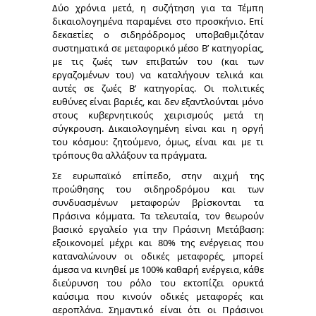
Δύο χρόνια μετά, η συζήτηση για τα Τέμπη
δικαιολογημένα παραμένει στο προσκήνιο. Επί
δεκαετίες ο σιδηρόδρομος υποβαθμιζόταν
συστηματικά σε μεταφορικό μέσο Β’ κατηγορίας,
με τις ζωές των επιβατών του (και των
εργαζομένων του) να καταλήγουν τελικά και
αυτές σε ζωές Β’ κατηγορίας. Οι πολιτικές
ευθύνες είναι βαριές, και δεν εξαντλούνται μόνο
στους κυβερνητικούς χειρισμούς μετά τη
σύγκρουση. Δικαιολογημένη είναι και η οργή
του κόσμου: ζητούμενο, όμως, είναι και με τι
τρόπους θα αλλάξουν τα πράγματα.
Σε ευρωπαϊκό επίπεδο, στην αιχμή της
προώθησης του σιδηροδρόμου και των
συνδυασμένων μεταφορών βρίσκονται τα
Πράσινα κόμματα. Τα τελευταία, τον θεωρούν
βασικό εργαλείο για την Πράσινη Μετάβαση:
εξοικονομεί μέχρι και 80% της ενέργειας που
καταναλώνουν οι οδικές μεταφορές, μπορεί
άμεσα να κινηθεί με 100% καθαρή ενέργεια, κάθε
διεύρυνση του ρόλο του εκτοπίζει ορυκτά
καύσιμα που κινούν οδικές μεταφορές και
αεροπλάνα. Σημαντικό είναι ότι οι Πράσινοι