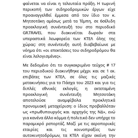
φαίνεται να είναι η τελευταία πράξη. Η τωρινή
περικοπή των σιδηροδρομικών έργων είχε
προαναγγελθεί έμμεσα από τον ίδιο τον κ.
Μητσοτάκη αμέσως μετά τα Τέμπη, σε 6σέλιδη
προεκλογική συνέντευξή του στο περιοδικό
GR.TRAVEL που διακινείται δωρεάν στα
υπεραστικά λεωφορεία των ΚΤΕΛ όλης της
χώρας: στη συνέντευξη αυτή διαβεβαίωνε με
νόημα ότι «οι επεκτάσεις του σιδηροδρόμου θα
είναι λελογισμένες».
Με δεδομένο ότι το συγκεκριμένο τεύχος # 17
του περιοδικού διακινήθηκε μέχρι και σε 1 εκ.
επιβάτες των ΚΤΕΛ, σε όλες τις μαζικές
μετακινήσεις για το Πάσχα του 2023 και για τις
διπλές εθνικές εκλογές, η εκτεταμένη
προεκλογική συνέντευξη Μητσοτάκη
αποτελούσε αναμφίβολα προκλητικά
προνομιακή μεταχείριση: ο ίδιος προβαλλόταν
ως «πρωθυπουργός και αρχηγός της ΝΔ», ενώ
για κανένα άλλο κόμμα ή πολιτικό δεν υπήρχε το
παραμικρό ρεπορτάζ. Μαζί με τις αεροπορικές
εταιρίες και τις κοινοπραξίες των
αυτοκινητοδρόμων, τα ΚΤΕΛ είχαν εκείνη την