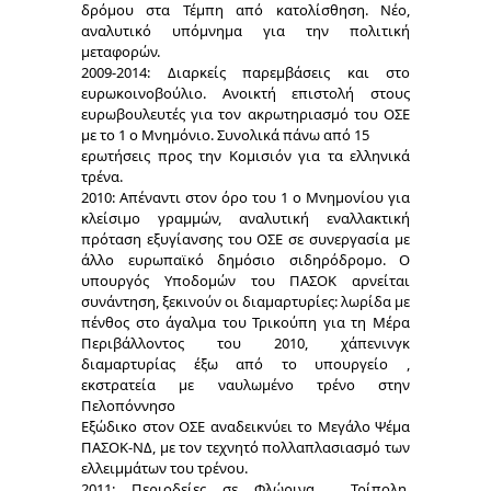
δρόμου στα Τέμπη από κατολίσθηση. Νέο,
αναλυτικό υπόμνημα για την πολιτική
μεταφορών.
2009-2014: Διαρκείς παρεμβάσεις και στο
ευρωκοινοβούλιο. Ανοικτή επιστολή στους
ευρωβουλευτές για τον ακρωτηριασμό του ΟΣΕ
με το 1 ο Μνημόνιο. Συνολικά πάνω από 15
ερωτήσεις προς την Κομισιόν για τα ελληνικά
τρένα.
2010: Απέναντι στον όρο του 1 ο Μνημονίου για
κλείσιμο γραμμών, αναλυτική εναλλακτική
πρόταση εξυγίανσης του ΟΣΕ σε συνεργασία με
άλλο ευρωπαϊκό δημόσιο σιδηρόδρομο. Ο
υπουργός Υποδομών του ΠΑΣΟΚ αρνείται
συνάντηση, ξεκινούν οι διαμαρτυρίες: λωρίδα με
πένθος στο άγαλμα του Τρικούπη για τη Μέρα
Περιβάλλοντος του 2010, χάπενινγκ
διαμαρτυρίας έξω από το υπουργείο ,
εκστρατεία με ναυλωμένο τρένο στην
Πελοπόννησο
Εξώδικο στον ΟΣΕ αναδεικνύει το Μεγάλο Ψέμα
ΠΑΣΟΚ-ΝΔ, με τον τεχνητό πολλαπλασιασμό των
ελλειμμάτων του τρένου.
2011: Περιοδείες σε Φλώρινα , Τρίπολη,