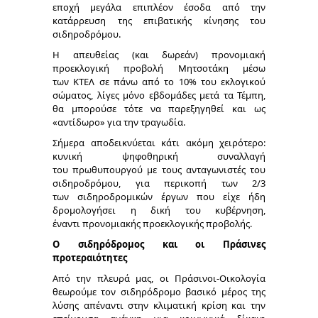
εποχή μεγάλα επιπλέον έσοδα από την
κατάρρευση της επιβατικής κίνησης του
σιδηροδρόμου.
Η απευθείας (και δωρεάν) προνομιακή
προεκλογική προβολή Μητσοτάκη μέσω
των ΚΤΕΛ σε πάνω από το 10% του εκλογικού
σώματος, λίγες μόνο εβδομάδες μετά τα Τέμπη,
θα μπορούσε τότε να παρεξηγηθεί και ως
«αντίδωρο» για την τραγωδία.
Σήμερα αποδεικνύεται κάτι ακόμη χειρότερο:
κυνική ψηφοθηρική συναλλαγή
του πρωθυπουργού με τους ανταγωνιστές του
σιδηροδρόμου, για περικοπή των 2/3
των σιδηροδρομικών έργων που είχε ήδη
δρομολογήσει η δική του κυβέρνηση,
έναντι προνομιακής προεκλογικής προβολής.
Ο σιδηρόδρομος και οι Πράσινες
προτεραιότητες
Από την πλευρά μας, οι Πράσινοι-Οικολογία
θεωρούμε τον σιδηρόδρομο βασικό μέρος της
λύσης απέναντι στην κλιματική κρίση και την