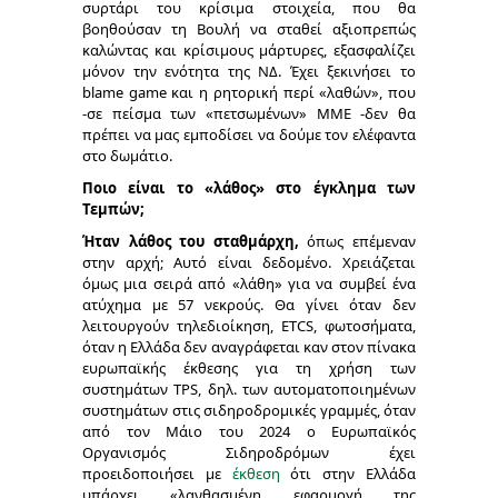
συρτάρι του κρίσιμα στοιχεία, που θα
βοηθούσαν τη Βουλή να σταθεί αξιοπρεπώς
καλώντας και κρίσιμους μάρτυρες, εξασφαλίζει
μόνον την ενότητα της ΝΔ. Έχει ξεκινήσει το
blame game και η ρητορική περί «λαθών», που
-σε πείσμα των «πετσωμένων» ΜΜΕ -δεν θα
πρέπει να μας εμποδίσει να δούμε τον ελέφαντα
στο δωμάτιο.
Ποιο είναι το «λάθος» στο έγκλημα των
Τεμπών;
Ήταν λάθος του σταθμάρχη,
όπως επέμεναν
στην αρχή; Αυτό είναι δεδομένο. Χρειάζεται
όμως μια σειρά από «λάθη» για να συμβεί ένα
ατύχημα με 57 νεκρούς. Θα γίνει όταν δεν
λειτουργούν τηλεδιοίκηση, ETCS, φωτοσήματα,
όταν η Ελλάδα δεν αναγράφεται καν στον πίνακα
ευρωπαϊκής έκθεσης για τη χρήση των
συστημάτων TPS, δηλ. των αυτοματοποιημένων
συστημάτων στις σιδηροδρομικές γραμμές, όταν
από τον Μάιο του 2024 ο Ευρωπαϊκός
Οργανισμός Σιδηροδρόμων έχει
προειδοποιήσει με
έκθεση
ότι στην Ελλάδα
υπάρχει «λανθασμένη εφαρμογή της