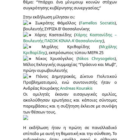
θέμα: “Υπάρχει ένα μίνιμουμ κοινών στόχων
συγκρότησης κυβέρνησης συνεργασίας;”
Στην εκδήλωση μίλησαν οι:
Σωκράτης Φάμελλος (
Famellos Socratis
),
βουλευτής ΣΥΡΙΖΑ Β’ Θεσσαλονίκης
Χάρης Καστανίδης (
Χάρης Καστανίδης –
Βουλευτής ΠΑΣΟΚ ΚΙΝΑΛ Α’ Θεσσαλονίκης
),
Μιχάλης Κριθαρίδης (
Μιχάλης
Κριθαρίδης
), εκπρόσωπος τύπου ΜΕΡΑ 25
Νίκος Χρυσόγελος (
Nikos Chrysogelos
),
Μέλος Εκλογικής συμμαχίας “Πράσινο και Μωβ”,
πρώην ευρωβουλευτής
Πάνος Δημητρακάς, Δίκτυο Πολιτικού
Προβληματισμού, ενώ συντονιστής ήταν ο
Ανδρέας Κουράκης
Andreas Kourakis
Οι ομιλητές έκαναν εισαγωγικές ομιλίες,
ακολούθησαν ερωτήσεις και κάποιες σύντομες
παρεμβάσεις και η συζήτηση έκλεισε με συνόψη
των θέσεων τους.
Η εκδήλωση ήταν η πρώτη σε πανελλαδικό
επίπεδο με αυτή τη θεματική και την σύνθεση. Το
ενδιαφέρον ήταν μεγάλο αφού η αίθουσα