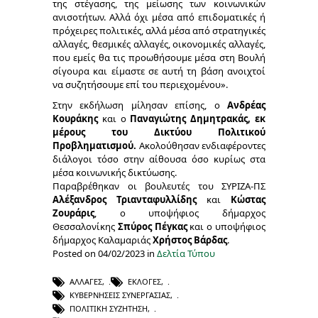
της στέγασης, της μείωσης των κοινωνικών
ανισοτήτων. Αλλά όχι μέσα από επιδοματικές ή
πρόχειρες πολιτικές, αλλά μέσα από στρατηγικές
αλλαγές, θεσμικές αλλαγές, οικονομικές αλλαγές,
που εμείς θα τις προωθήσουμε μέσα στη Βουλή
σίγουρα και είμαστε σε αυτή τη βάση ανοιχτοί
να συζητήσουμε επί του περιεχομένου».
Στην εκδήλωση μίλησαν επίσης, ο
Ανδρέας
Κουράκης
και ο
Παναγιώτης Δημητρακάς, εκ
μέρους του Δικτύου Πολιτικού
Προβληματισμού.
Ακολούθησαν ενδιαφέροντες
διάλογοι τόσο στην αίθουσα όσο κυρίως στα
μέσα κοινωνικής δικτύωσης.
Παραβρέθηκαν οι βουλευτές του ΣΥΡΙΖΑ-ΠΣ
Αλέξανδρος Τριανταφυλλίδης
και
Κώστας
Ζουράρις
, ο υποψήφιος δήμαρχος
Θεσσαλονίκης
Σπύρος Πέγκας
και ο υποψήφιος
δήμαρχος Καλαμαριάς
Χρήστος Βάρδας
.
Posted on 04/02/2023 in
Δελτία Τύπου
ΑΛΛΑΓΈΣ
,
ΕΚΛΟΓΈΣ
,
ΚΥΒΕΡΝΉΣΕΙΣ ΣΥΝΕΡΓΑΣΊΑΣ
,
ΠΟΛΙΤΙΚΉ ΣΥΖΉΤΗΣΗ
,