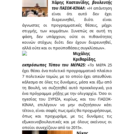
Χάρης Καστανίδης
,
βουλευτής
του ΠΑΣΟΚ-ΚΙΝΑΛ
: «Η απάντηση
είναι ότι αυτό δεν έχει
διερευνηθεί, διότι είναι
άγνωστες οι προγραμματικές θέσεις, μέχρι
στιγμής, των κομμάτων. Συνεπώς σε αυτή τη
φάση, δεν υπάρχουν, ούτε οι πιθανότητες
κοινών στόχων, διότι δεν έχουν διερευνηθεί,
αλλά ούτε και οι προϋποθέσεις συγκλίσεων».
Μιχάλης
Κριθαρίδης
,
εκπρόσωπος Τύπου του ΜέΡΑ25:
«Το ΜέΡΑ 25
έχει θέσει ένα πολιτικό προγραμματικό πλαίσιο
7 πολιτικών τομών, με το οποίο έχει απευθύνει
κάλεσμα σε όλες τις δυνάμεις, μέσα και έξω από
τη Βουλή, να συζητηθεί αυτό προεκλογικά, για
ένα πρόγραμμα ρήξης με την ολιγαρχία. Όσο οι
ηγεσίας του ΣΥΡΙΖΑ, κυρίως, και του ΠΑΣΟΚ-
ΚΙΝΑΛ, επιλέγουν να μην συζητήσουν κάτι
τέτοιο, είναι σαφές πως εμείς θα προχωρήσουμε,
όπως και προχωράμε, με τις δυνάμεις τις
εξωκοινοβουλευτικές και με όλους εκείνους οι
οποίοι συνεχίζουν από το 2015».
Νίκος